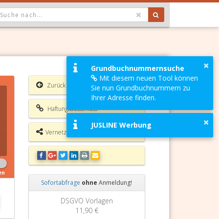
OPDOWN: GEWÄHLTER WERT IST ALLE
×
Grundbuchnummernsuche
Mit diesem neuen Tool können
Zurück
Sie nun Grundbuchnummern zu
Ihrer Adresse finden.
Haftungsausschluss
×
JUSLINE Werbung
Vernetzungsmöglichkeiten
en
Sofortabfrage
ohne
Anmeldung!
Zurück
Weiter
DSGVO Vorlagen
11,90 €