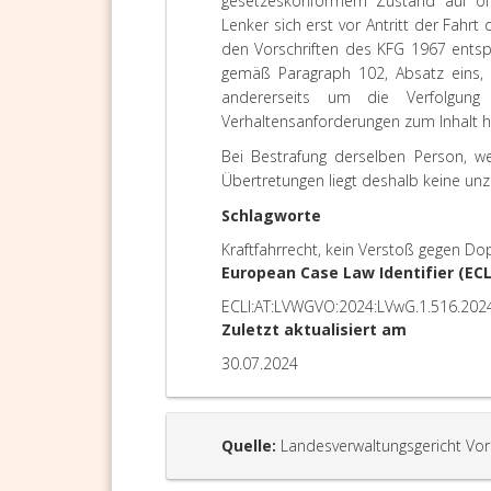
gesetzeskonformem Zustand auf öffe
Lenker sich erst vor Antritt der Fah
den Vorschriften des KFG 1967 entspr
gemäß Paragraph 102, Absatz eins, K
andererseits um die Verfolgung 
Verhaltensanforderungen zum Inhalt 
Bei Bestrafung derselben Person, we
Übertretungen liegt deshalb keine unz
Schlagworte
Kraftfahrrecht, kein Verstoß gegen Do
European Case Law Identifier (ECL
ECLI:AT:LVWGVO:2024:LVwG.1.516.202
Zuletzt aktualisiert am
30.07.2024
Quelle:
Landesverwaltungsgericht Vor