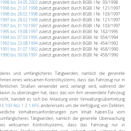
.1998 bis 24.05.2002
zuletzt geändert durch BGBl. I Nr. 93/1998
.1998 bis 21.07.1998
zuletzt geändert durch BGBl. I Nr. 121/1997
.1998 bis 28.02.1998
zuletzt geändert durch BGBl. I Nr. 103/1997
.1997 bis 28.02.1998
zuletzt geändert durch BGBl. I Nr. 121/1997
.1997 bis 31.10.1997
zuletzt geändert durch BGBl. I Nr. 103/1997
.1995 bis 19.08.1997
zuletzt geändert durch BGBl. Nr. 162/1995
.1994 bis 07.03.1995
zuletzt geändert durch BGBl. Nr. 654/1994
.1992 bis 23.08.1994
zuletzt geändert durch BGBl. Nr. 454/1992
.1991 bis 31.07.1992
zuletzt geändert durch BGBl. Nr. 458/1990
.1990 bis 30.06.1991
zuletzt geändert durch BGBl. Nr. 458/1990
eres und umfänglicheres Tätigwerden, nämlich die generelle
men eines wirksamen Kontrollsystems, dass das Fahrzeug nur in
ntlichen Straßen verwendet wird, verlangt wird, während der
rt davon zu überzeugen hat, dass das von ihm verwendete Fahrzeug
icht, handelt es sich bei Anlastung einer Verwaltungsübertretung
d
§ 103 Abs 1 Z 1 KFG
andererseits um die Verfolgung von Delikten,
iedliche Verhaltensanforderungen zum Inhalt haben.
Da vom
umfänglicheres Tätigwerden, nämlich die generelle Überwachung
es wirksamen Kontrollsystems, dass das Fahrzeug nur in