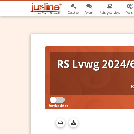
Gesetze
Forum
Abfrageservices
Tools
RS Lvwg 2024/
beobachten