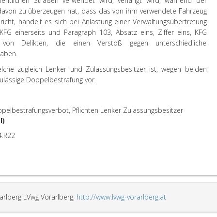
ntlichen Straßen verwendet wird, verlangt wird, während der
rt davon zu überzeugen hat, dass das von ihm verwendete Fahrzeug
icht, handelt es sich bei Anlastung einer Verwaltungsübertretung
FG einerseits und Paragraph 103, Absatz eins, Ziffer eins, KFG
von Delikten, die einen Verstoß gegen unterschiedliche
haben.
lche zugleich Lenker und Zulassungsbesitzer ist, wegen beiden
ulässige Doppelbestrafung vor.
ppelbestrafungsverbot, Pflichten Lenker Zulassungsbesitzer
I)
4.R22
arlberg LVwg Vorarlberg,
http://www.lvwg-vorarlberg.at