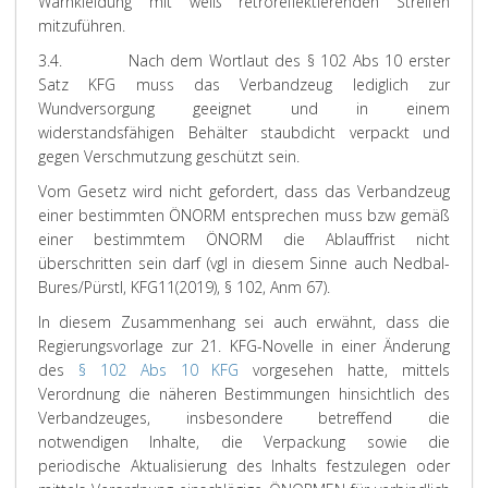
Warnkleidung mit weiß retroreflektierenden Streifen
mitzuführen.
3.4. Nach dem Wortlaut des § 102 Abs 10 erster
Satz KFG muss das Verbandzeug lediglich zur
Wundversorgung geeignet und in einem
widerstandsfähigen Behälter staubdicht verpackt und
gegen Verschmutzung geschützt sein.
Vom Gesetz wird nicht gefordert, dass das Verbandzeug
einer bestimmten ÖNORM entsprechen muss bzw gemäß
einer bestimmtem ÖNORM die Ablauffrist nicht
überschritten sein darf (vgl in diesem Sinne auch
Nedbal-
Bures/Pürstl
, KFG
11
(2019), § 102, Anm 67).
In diesem Zusammenhang sei auch erwähnt, dass die
Regierungsvorlage zur 21. KFG-Novelle in einer Änderung
des
§ 102 Abs 10 KFG
vorgesehen hatte, mittels
Verordnung die näheren Bestimmungen hinsichtlich des
Verbandzeuges, insbesondere betreffend die
notwendigen Inhalte, die Verpackung sowie die
periodische Aktualisierung des Inhalts festzulegen oder