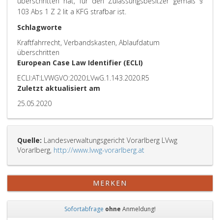
überschritten hat, für den Zulassungsbesitzer gemäß §
103 Abs 1 Z 2 lit a KFG strafbar ist.
Schlagworte
Kraftfahrrecht, Verbandskasten, Ablaufdatum
überschritten
European Case Law Identifier (ECLI)
ECLI:AT:LVWGVO:2020:LVwG.1.143.2020.R5
Zuletzt aktualisiert am
25.05.2020
Quelle:
Landesverwaltungsgericht Vorarlberg LVwg
Vorarlberg,
http://www.lvwg-vorarlberg.at
MERKEN
Sofortabfrage
ohne
Anmeldung!