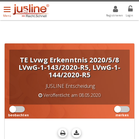
Menü
DROPDOWN: GEWÄHLTER WERT IST ALLE
ALLE
öffnen/schließen
Registrieren
Login
Menü
TE Lvwg Erkenntnis 2020/5/8
LVwG-1-143/2020-R5, LVwG-1-
144/2020-R5
JUSLINE Entscheidung
Veröffentlicht am 08.05.2020
beobachten
merken