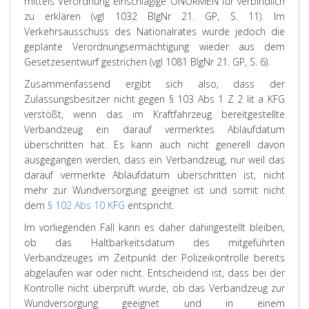
mittels Verordnung einschlägige ÖNORMEN für verbindlich
zu erklären (vgl 1032 BlgNr 21. GP, S. 11). Im
Verkehrsausschuss des Nationalrates wurde jedoch die
geplante Verordnungsermächtigung wieder aus dem
Gesetzesentwurf gestrichen (vgl 1081 BlgNr 21. GP, S. 6).
Zusammenfassend ergibt sich also, dass der
Zulassungsbesitzer nicht gegen § 103 Abs 1 Z 2 lit a KFG
verstößt, wenn das im Kraftfahrzeug bereitgestellte
Verbandzeug ein darauf vermerktes Ablaufdatum
überschritten hat. Es kann auch nicht generell davon
ausgegangen werden, dass ein Verbandzeug, nur weil das
darauf vermerkte Ablaufdatum überschritten ist, nicht
mehr zur Wundversorgung geeignet ist und somit nicht
dem
§ 102 Abs 10 KFG
entspricht.
Im vorliegenden Fall kann es daher dahingestellt bleiben,
ob das Haltbarkeitsdatum des mitgeführten
Verbandzeuges im Zeitpunkt der Polizeikontrolle bereits
abgelaufen war oder nicht. Entscheidend ist, dass bei der
Kontrolle nicht überprüft wurde, ob das Verbandzeug zur
Wundversorgung geeignet und in einem