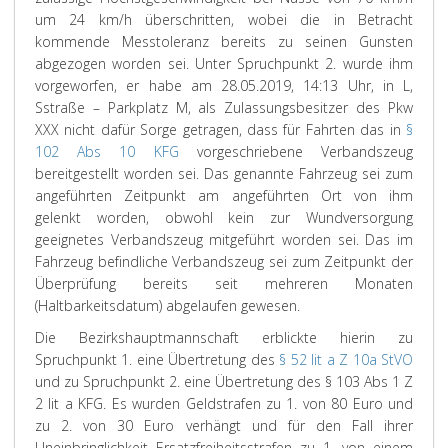
um 24 km/h überschritten, wobei die in Betracht
kommende Messtoleranz bereits zu seinen Gunsten
abgezogen worden sei. Unter Spruchpunkt 2. wurde ihm
vorgeworfen, er habe am 28.05.2019, 14:13 Uhr, in L,
Sstraße – Parkplatz M, als Zulassungsbesitzer des Pkw
XXX nicht dafür Sorge getragen, dass für Fahrten das in
§
102 Abs 10 KFG
vorgeschriebene Verbandszeug
bereitgestellt worden sei. Das genannte Fahrzeug sei zum
angeführten Zeitpunkt am angeführten Ort von ihm
gelenkt worden, obwohl kein zur Wundversorgung
geeignetes Verbandszeug mitgeführt worden sei. Das im
Fahrzeug befindliche Verbandszeug sei zum Zeitpunkt der
Überprüfung bereits seit mehreren Monaten
(Haltbarkeitsdatum) abgelaufen gewesen.
Die Bezirkshauptmannschaft erblickte hierin zu
Spruchpunkt 1. eine Übertretung des
§ 52 lit a Z 10a StVO
und zu Spruchpunkt 2. eine Übertretung des § 103 Abs 1 Z
2 lit a KFG. Es wurden Geldstrafen zu 1. von 80 Euro und
zu 2. von 30 Euro verhängt und für den Fall ihrer
Uneinbringlichkeit Ersatzfreiheitsstrafen zu 1. von einem