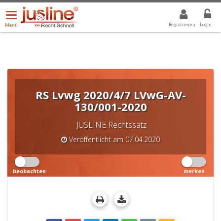
Menü
DROPDOWN: GEWÄHLTER WERT IST ALLE
ALLE
öffnen/schließen
Registrieren
Login
Menü
RS Lvwg 2020/4/7 LVwG-AV-
130/001-2020
JUSLINE Rechtssatz
Veröffentlicht am 07.04.2020
beobachten
merken