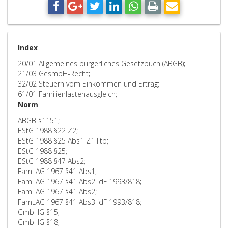
Index
20/01 Allgemeines bürgerliches Gesetzbuch (ABGB);
21/03 GesmbH-Recht;
32/02 Steuern vom Einkommen und Ertrag;
61/01 Familienlastenausgleich;
Norm
ABGB §1151;
EStG 1988 §22 Z2;
EStG 1988 §25 Abs1 Z1 litb;
EStG 1988 §25;
EStG 1988 §47 Abs2;
FamLAG 1967 §41 Abs1;
FamLAG 1967 §41 Abs2 idF 1993/818;
FamLAG 1967 §41 Abs2;
FamLAG 1967 §41 Abs3 idF 1993/818;
GmbHG §15;
GmbHG §18;