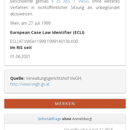
Beschwerde gemäß
§ 35 Abs. 1 VwGG
ohne weiteres
Verfahren in nichtöffentlicher Sitzung als unbegründet
abzuweisen.
Wien, am 27. Juli 1999
European Case Law Identifier (ECLI)
ECLI:AT:VWGH:1999:1999140136.X00
Im RIS seit
01.06.2001
Quelle:
Verwaltungsgerichtshof VwGH,
http://www.vwgh.gv.at
MERKEN
Sofortabfrage
ohne
Anmeldung!
Zurück
Weit
Grundbuchauszug
11,90 €