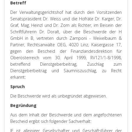
Betreff
Der Verwaltungsgerichtshof hat durch den Vorsitzenden
Senatspräsident Dr. Weiss und die Hofräte Dr. Karger, Dr.
Graf, Mag. Heinzl und Dr. Zorn als Richter, im Beisein der
Schriftführerin Dr. Doralt, über die Beschwerde der H
GmbH in B, vertreten durch Zamponi - Weixelbaum &
Partner, Rechtsanwälte OEG, 4020 Linz, Kaisergasse 17,
gegen den Bescheid der Finanzlandesdirektion für
Oberösterreich vom 30. April 1999, RV121/1-8/1998,
betreffend Dienstgeberbeitrag, Zuschlag zum
Dienstgeberbeitrag und Säumniszuschlag, zu Recht
erkannt:
Spruch
Die Beschwerde wird als unbegründet abgewiesen.
Begründung
Aus dem Inhalt der Beschwerde und dem angefochtenen
Bescheid ergibt sich folgender Sachverhalt:
JF ist alleiniger Gesellschafter und Geschäftsführer der