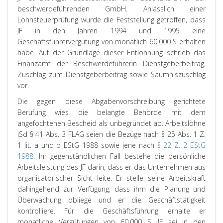
beschwerdeführenden GmbH. Anlässlich einer
Lohnsteuerprüfung wurde die Feststellung getroffen, dass
JF in den Jahren 1994 und 1995 eine
Geschäftsführervergütung von monatlich 60.000 S erhalten
habe. Auf der Grundlage dieser Entlohnung schrieb das
Finanzamt der Beschwerdeführerin Dienstgeberbeitrag,
Zuschlag zum Dienstgeberbeitrag sowie Säumniszuschlag
vor.
Die gegen diese Abgabenvorschreibung gerichtete
Berufung wies die belangte Behörde mit dem
angefochtenen Bescheid als unbegründet ab. Arbeitslöhne
iSd § 41 Abs. 3 FLAG seien die Bezüge nach § 25 Abs. 1 Z.
1 lit. a und b EStG 1988 sowie jene nach
§ 22 Z. 2 EStG
1988
. Im gegenständlichen Fall bestehe die persönliche
Arbeitsleistung des JF darin, dass er das Unternehmen aus
organisatorischer Sicht leite. Er stelle seine Arbeitskraft
dahingehend zur Verfügung, dass ihm die Planung und
Überwachung obliege und er die Geschäftstätigkeit
kontrolliere. Für die Geschäftsführung erhalte er
monatliche Vergütungen von 60.000 S. JF sei in den