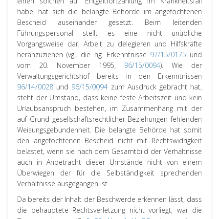
einen solchen auf Entgeltfortzahlung im Krankheitsfall
habe, hat sich die belangte Behörde im angefochtenen
Bescheid auseinander gesetzt. Beim leitenden
Führungspersonal stellt es eine nicht unübliche
Vorgangsweise dar, Arbeit zu delegieren und Hilfskräfte
heranzuziehen (vgl. die hg. Erkenntnisse
97/15/0175
und
vom 20. November 1995,
96/15/0094
). Wie der
Verwaltungsgerichtshof bereits in den Erkenntnissen
96/14/0028
und
96/15/0094
zum Ausdruck gebracht hat,
steht der Umstand, dass keine feste Arbeitszeit und kein
Urlaubsanspruch bestehen, im Zusammenhang mit der
auf Grund gesellschaftsrechtlicher Beziehungen fehlenden
Weisungsgebundenheit. Die belangte Behörde hat somit
den angefochtenen Bescheid nicht mit Rechtswidrigkeit
belastet, wenn sie nach dem Gesamtbild der Verhältnisse
auch in Anbetracht dieser Umstände nicht von einem
Überwiegen der für die Selbständigkeit sprechenden
Verhältnisse ausgegangen ist.
Da bereits der Inhalt der Beschwerde erkennen lässt, dass
die behauptete Rechtsverletzung nicht vorliegt, war die