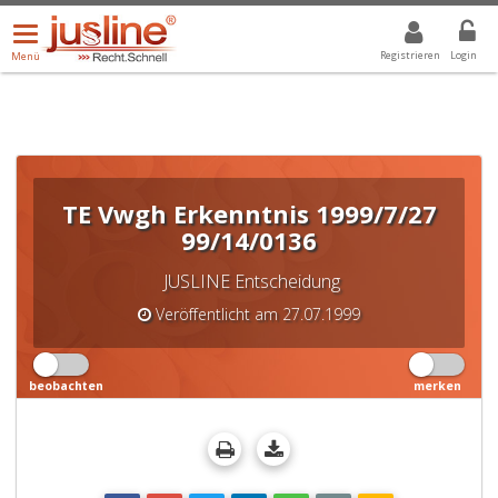
Menü
DROPDOWN: GEWÄHLTER WERT IST ALLE
ALLE
öffnen/schließen
Registrieren
Login
Menü
TE Vwgh Erkenntnis 1999/7/27
99/14/0136
JUSLINE Entscheidung
Veröffentlicht am 27.07.1999
beobachten
merken