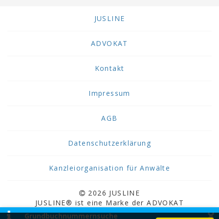
JUSLINE
ADVOKAT
Kontakt
Impressum
AGB
Datenschutzerklärung
Kanzleiorganisation für Anwälte
2026 JUSLINE
JUSLINE® ist eine Marke der ADVOKAT
×
Unternehmensberatung Greiter & Greiter GmbH.
Grundbuchnummernsuche