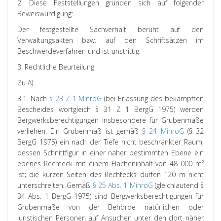
2. Diese Feststellungen gründen sich auf folgender
Beweiswürdigung:
Der festgestellte Sachverhalt beruht auf den
Verwaltungsakten bzw. auf den Schriftsätzen im
Beschwerdeverfahren und ist unstrittig.
3. Rechtliche Beurteilung:
Zu A)
3.1. Nach
§ 23 Z 1 MinroG
(bei Erlassung des bekämpften
Bescheides wortgleich § 31 Z 1 BergG 1975) werden
Bergwerksberechtigungen insbesondere für Grubenmaße
verliehen. Ein Grubenmaß ist gemäß
§ 24 MinroG
(§ 32
BergG 1975) ein nach der Tiefe nicht beschränkter Raum,
dessen Schnittfigur in einer näher bestimmten Ebene ein
ebenes Rechteck mit einem Flächeninhalt von 48 000 m²
ist; die kurzen Seiten des Rechtecks dürfen 120 m nicht
unterschreiten. Gemäß
§ 25 Abs. 1 MinroG
(gleichlautend §
34 Abs. 1 BergG 1975) sind Bergwerksberechtigungen für
Grubenmaße von der Behörde natürlichen oder
juristischen Personen auf Ansuchen unter den dort näher