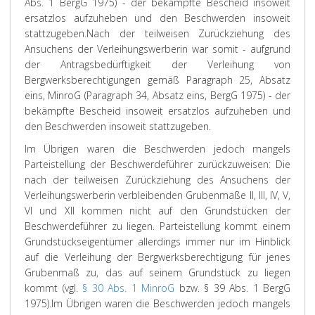
Abs. 1 BergG 1975) - der bekämpfte Bescheid insoweit
ersatzlos aufzuheben und den Beschwerden insoweit
stattzugeben.
Nach der teilweisen Zurückziehung des
Ansuchens der Verleihungswerberin war somit - aufgrund
der Antragsbedürftigkeit der Verleihung von
Bergwerksberechtigungen gemäß Paragraph 25, Absatz
eins, MinroG (Paragraph 34, Absatz eins, BergG 1975) - der
bekämpfte Bescheid insoweit ersatzlos aufzuheben und
den Beschwerden insoweit stattzugeben.
Im Übrigen waren die Beschwerden jedoch mangels
Parteistellung der Beschwerdeführer zurückzuweisen: Die
nach der teilweisen Zurückziehung des Ansuchens der
Verleihungswerberin verbleibenden Grubenmaße II, III, IV, V,
VI und XII kommen nicht auf den Grundstücken der
Beschwerdeführer zu liegen. Parteistellung kommt einem
Grundstückseigentümer allerdings immer nur im Hinblick
auf die Verleihung der Bergwerksberechtigung für jenes
Grubenmaß zu, das auf seinem Grundstück zu liegen
kommt (vgl.
§ 30 Abs. 1 MinroG
bzw. § 39 Abs. 1 BergG
1975).
Im Übrigen waren die Beschwerden jedoch mangels