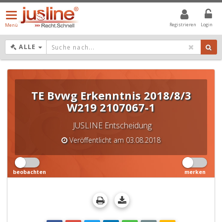
Menü
öffnen/schließen
Registrieren
Login
Menü
DROPDOWN: GEWÄHLTER WERT IST ALLE
ALLE
TE Bvwg Erkenntnis 2018/8/3
W219 2107067-1
JUSLINE Entscheidung
Veröffentlicht am 03.08.2018
beobachten
merken