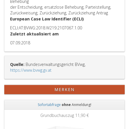
Behebung
der Entscheidung, ersatzlose Behebung, Parteistellung,
Zurückweisung, Zurückziehung, Zurückziehung Antrag
European Case Law Identifier (ECLI)
ECLI:AT:BVWG:2018:W219.2107067.1.00
Zuletzt aktualisiert am
07.09.2018
Quelle:
Bundesverwaltungsgericht BVwg,
https://www.bvwg.gv.at
MERKEN
Sofortabfrage
ohne
Anmeldung!
Zurück
Weit
Grundbuchauszug
11,90 €