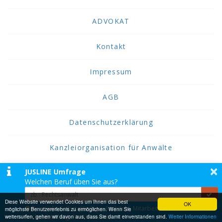
ADVOKAT
Kontakt
Impressum
AGB
Datenschutzerklärung
Kanzleiorganisation für Anwälte
×
JUSLINE Umfrage
2026 JUSLINE
Welchen Beruf üben Sie aus?
JUSLINE® ist eine Marke der ADVOKAT
Unternehmensberatung Greiter & Greiter GmbH.
Diese Website verwendet Cookies um Ihnen das best
OK
Beispiele: Selbstständiger Architekt, Mitarbeiter einer
möglichste Benutzererlebnis zu ermöglichen. Wenn Sie
weitersurfen, gehen wir davon aus, dass Sie damit einverstanden sind.
Rechtsabteilung, Rechtsanwalt,...
Weiter Informationen