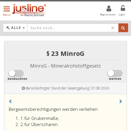
Menü
öffnen/schließen
Registrieren
Login
Menü
DROPDOWN: GEWÄHLTER WERT IST ALLE
ALLE
§ 23 MinroG
MinroG - Mineralrohstoffgesetz
beobachten
merken
Berücksichtigter Stand der Gesetzgebung: 07.08.2026
Paragraph
Bergwerksberechtigungen werden verliehen
23,
Ziffer
1.
für Grubenmaße,
eins
Ziffer
2.
für Überscharen.
2