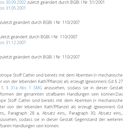
bis 30.09.2002
zuletzt geändert durch BGBl. I Nr. 51/2001
bis 31.05.2001
zuletzt geändert durch BGBl. I Nr. 110/2007
uletzt geändert durch BGBl. I Nr. 110/2007
bis 31.12.2007
zuletzt geändert durch BGBl. I Nr. 110/2007
otrope Stoff Cathin sind bereits mit dem Abernten (= mechanische
r von der lebenden Kath?Pflanze) als erzeugt (gewonnen) iSd § 27
 1,
§ 31a Abs 1 SMG
anzusehen, sodass sie in dieser Gestalt
formen der genannten strafbaren Handlungen sein können.
Das
ope Stoff Cathin sind bereits mit dem Abernten (= mechanische
ter von der lebenden Kath?Pflanze) als erzeugt (gewonnen) iSd
ins,, Paragraph 28 a, Absatz eins,, Paragraph 30, Absatz eins,,
zusehen, sodass sie in dieser Gestalt Gegenstand der weiteren
fbaren Handlungen sein können.