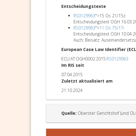
Entscheidungstexte
RS0129963
">
15 Os 21/15z
Entscheidungstext OGH 16.03.2
RS0129963
">
11 Os 75/17i
Entscheidungstext OGH 10.04.
Auch; Beisatz: Auseinandersetzu
European Case Law Identifier (ECL
ECLI:AT:OGH0002:2015:
RS0129963
Im RIS seit
07.04.2015
Zuletzt aktualisiert am
21.10.2024
Quelle:
Oberster Gerichtshof (und OL