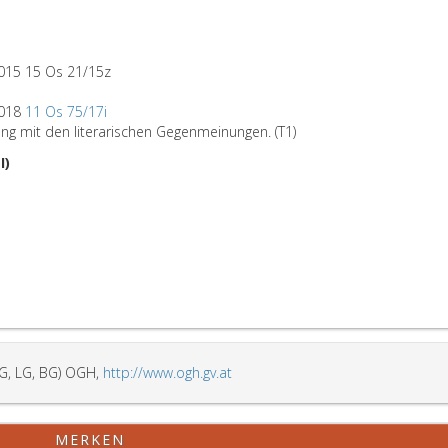
015 15 Os 21/15z
2018
11 Os 75/17i
ng mit den literarischen Gegenmeinungen. (T1)
I)
G, LG, BG) OGH,
http://www.ogh.gv.at
MERKEN