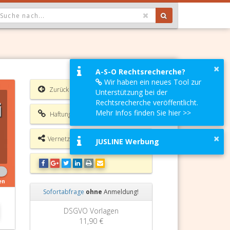
OPDOWN: GEWÄHLTER WERT IST ALLE
×
A-S-O Rechtsrecherche?
Wir haben ein neues Tool zur
Zurück
Unterstützung bei der
i
Rechtsrecherche veröffentlicht.
Mehr Infos finden Sie hier >>
Haftungsausschluss
×
Vernetzungsmöglichkeiten
JUSLINE Werbung
en
Sofortabfrage
ohne
Anmeldung!
Zurück
Weiter
DSGVO Vorlagen
11,90 €