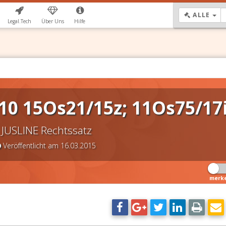
DR
ALLE
Legal.Tech
Über Uns
Hilfe
10 15Os21/15z; 11Os75/17
JUSLINE Rechtssatz
Veröffentlicht am 16.03.2015
merk