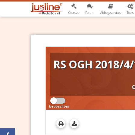
Gesetze
Forum
Abfrageservices
Tools
RS OGH 2018/4/
beobachten