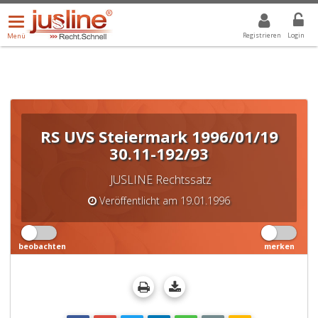
Menü
DROPDOWN: GEWÄHLTER WERT IST ALLE
ALLE
öffnen/schließen
Registrieren
Login
Menü
RS UVS Steiermark 1996/01/19
30.11-192/93
JUSLINE Rechtssatz
Veröffentlicht am 19.01.1996
beobachten
merken