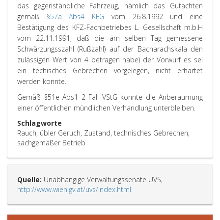
das gegenständliche Fahrzeug, nämlich das Gutachten
gemäß
§57a Abs4 KFG
vom 26.8.1992 und eine
Bestätigung des KFZ-Fachbetriebes L. Gesellschaft m.b.H
vom 22.11.1991, daß die am selben Tag gemessene
Schwärzungsszahl (Rußzahl) auf der Bacharachskala den
zulässigen Wert von 4 betragen habe) der Vorwurf es sei
ein techisches Gebrechen vorgelegen, nicht erhärtet
werden konnte.
Gemäß §51e Abs1 2 Fall VStG konnte die Anberaumung
einer öffentlichen mündlichen Verhandlung unterbleiben.
Schlagworte
Rauch, übler Geruch, Zustand, technisches Gebrechen,
sachgemäßer Betrieb
Quelle:
Unabhängige Verwaltungssenate UVS,
http://www.wien.gv.at/uvs/index.html