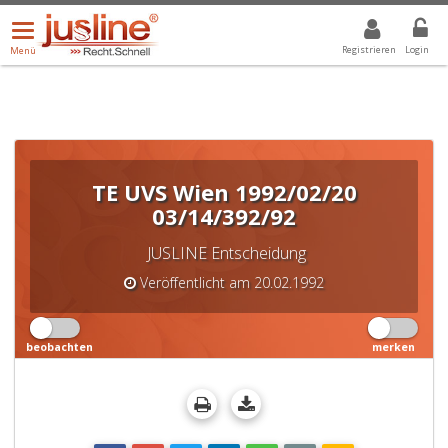
Menü
DROPDOWN: GEWÄHLTER WERT IST ALLE
ALLE
öffnen/schließen
Registrieren
Login
Menü
TE UVS Wien 1992/02/20
03/14/392/92
JUSLINE Entscheidung
Veröffentlicht am 20.02.1992
beobachten
merken