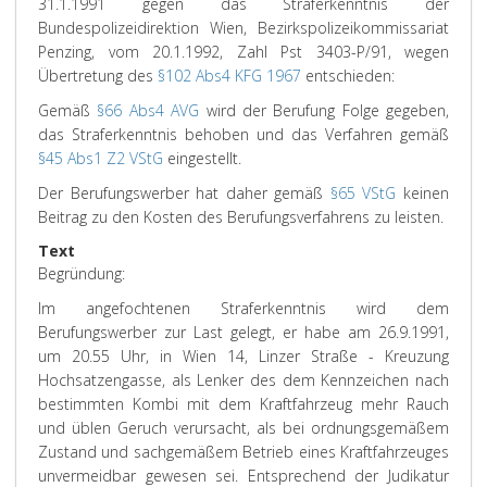
31.1.1991 gegen das Straferkenntnis der
Bundespolizeidirektion Wien, Bezirkspolizeikommissariat
Penzing, vom 20.1.1992, Zahl Pst 3403-P/91, wegen
Übertretung des
§102 Abs4 KFG 1967
entschieden:
Gemäß
§66 Abs4 AVG
wird der Berufung Folge gegeben,
das Straferkenntnis behoben und das Verfahren gemäß
§45 Abs1 Z2 VStG
eingestellt.
Der Berufungswerber hat daher gemäß
§65 VStG
keinen
Beitrag zu den Kosten des Berufungsverfahrens zu leisten.
Text
Begründung:
Im angefochtenen Straferkenntnis wird dem
Berufungswerber zur Last gelegt, er habe am 26.9.1991,
um 20.55 Uhr, in Wien 14, Linzer Straße - Kreuzung
Hochsatzengasse, als Lenker des dem Kennzeichen nach
bestimmten Kombi mit dem Kraftfahrzeug mehr Rauch
und üblen Geruch verursacht, als bei ordnungsgemäßem
Zustand und sachgemäßem Betrieb eines Kraftfahrzeuges
unvermeidbar gewesen sei. Entsprechend der Judikatur