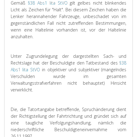
Gemäß
§38 Abs1 lita StVO
gilt gelbes nicht blinkendes
Licht als Zeichen für "Halt". Bei diesem Zeichen haben die
Lenker herannahender Fahrzeuge, unbeschadet von im
gegenständlichen Fall nicht zutreffenden Bestimmungen,
wenn eine Haltelinie vorhanden ist, vor der Haltelinie
anzuhalten.
Unter Zugrundelegung der dargestellten Sach- und
Rechtslage hat der Beschuldigte den Tatbestand des
§38
Abs1 lita StVO
in objektiver und subjektiver (mangelndes
Verschulden wurde im gesamten
Verwaltungsstrafverfahren nicht behauptet) Hinsicht
verwirklicht.
Die, die Tatortangabe betreffende, Spruchänderung dient
der Richtigstellung der Fahrtrichtung und gründet sich auf
eine taugliche Verfolgungshandlung, nämlich die
niederschriftliche Beschuldigteneinvernahme vom
26.11.1997.