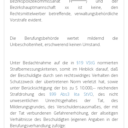
Bezirkspolizeikommissariat H*******) und der
Bezirkshauptmannschaft xx ist keine, den
Rechtsmittelwerber betreffende, verwaltungsbehördliche
Vorstrafe evident.
Die Berufungsbehörde wertet mildernd die
Unbescholtenheit, erschwerend keinen Umstand.
Unter Bedachtnahme auf die in
§19 VStG
normierten
Strafbemessungskriterien, somit im Hinblick darauf, daß
der Beschuldigte durch sein rechtswidriges Verhalten den
Schutzzweck der übertretenen Norm verletzt hat, sowie
unter Berücksichtigung der bis zu S 10.000,-- reichenden
Strafdrohung des
§99 Abs3 lita StVO
, des nicht
unwesentlichen Unrechtsgehaltes der Tat, des
Milderungsgrundes, des Verschuldensausmaßes, der mit
der Tat verbundenen Gefahrenerhöhung, der allseitigen
Verhältnisse des Beschuldigten (eigenen Angaben in der
Berufungsverhandlung zufolge: