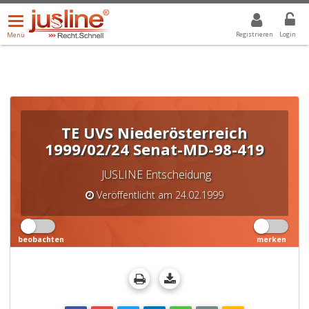
Menü
DROPDOWN: GEWÄHLTER WERT IST ALLE
ALLE
öffnen/schließen
Registrieren
Login
Menü
TE UVS Niederösterreich
1999/02/24 Senat-MD-98-419
JUSLINE Entscheidung
Veröffentlicht am 24.02.1999
beobachten
merken