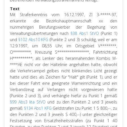
Text
Mit Straferkenntnis vom 16.12.1997, Zl 3-*****-97,
erkannte die Bezirkshauptmannschaft xx den
nunmehrigen Berufungswerber der Begehung von
Verwaltungsübertretungen nach
§38 Abs1 StVO
(Punkt 1)
und
§102 Abs10 KFG
(Punkte 2 und 3) schuldig, weil er am
12.9.1997, um 08,55 Uhr, im Ortsgebiet V********,
O*********, Kreuzung S****************, Fahrtrichtung
H**********, als Lenker des herannahenden Kombis W-
****AE nicht vor der Haltelinie angehalten hatte, obwohl
die Verkehrsampel gelbes nicht blinkendes Licht gezeigt
hatte und dies als Zeichen für "Halt" gilt (Punkt 1), und er
bei dieser Fahrt eine geeignete Warneinrichtung und ein
Verbandzeug auf Verlangen nicht vorgewiesen hatte
(Punkte 2 und 3), und verhängte hiefür zu Punkt 1 gemäß
§99 Abs3 lita StVO
und zu den Punkten 2 und 3 jeweils
gemäß
§134 Abs1 KFG
Geldstrafen (zu Punkt 1 S 800,--, zu
den Punkten 2 und 3 jeweils S 400,--) unter gleichzeitiger
Festsetzung von Ersatzfreiheitsstrafen (zu Punkt 1 40
Stunden, zu den Punkten 2 und 3 jeweils 12 Stunden) und