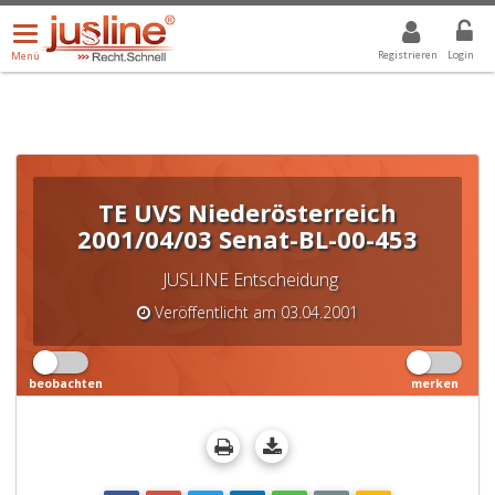
Menü
DROPDOWN: GEWÄHLTER WERT IST ALLE
ALLE
öffnen/schließen
Registrieren
Login
Menü
TE UVS Niederösterreich
2001/04/03 Senat-BL-00-453
JUSLINE Entscheidung
Veröffentlicht am 03.04.2001
beobachten
merken