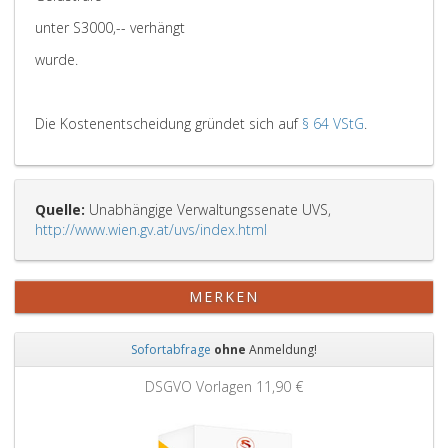
unter S3000,-- verhängt
wurde.
Die Kostenentscheidung gründet sich auf
§ 64 VStG
.
Quelle:
Unabhängige Verwaltungssenate UVS,
http://www.wien.gv.at/uvs/index.html
MERKEN
Sofortabfrage
ohne
Anmeldung!
Zurück
Weit
1,90 €
Grundbuchauszug
11,90