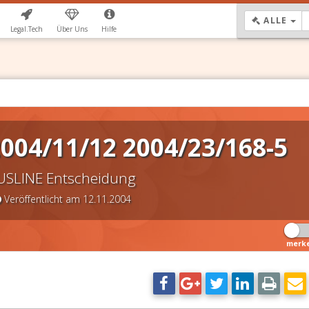
DR
ALLE
Legal.Tech
Über Uns
Hilfe
2004/11/12 2004/23/168-5
USLINE Entscheidung
Veröffentlicht am 12.11.2004
merk
DSGVO Vorl
11,90 €