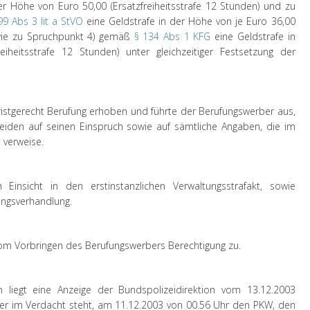
er Höhe von Euro 50,00 (Ersatzfreiheitsstrafe 12 Stunden) und zu
99 Abs 3 lit a StVO
eine Geldstrafe in der Höhe von je Euro 36,00
sowie zu Spruchpunkt 4) gemäß
§ 134 Abs 1 KFG
eine Geldstrafe in
iheitsstrafe 12 Stunden) unter gleichzeitiger Festsetzung der
ristgerecht Berufung erhoben und führte der Berufungswerber aus,
iden auf seinen Einspruch sowie auf sämtliche Angaben, die im
 verweise.
nsicht in den erstinstanzlichen Verwaltungsstrafakt, sowie
ungsverhandlung.
m Vorbringen des Berufungswerbers Berechtigung zu.
n liegt eine Anzeige der Bundspolizeidirektion vom 13.12.2003
r im Verdacht steht, am 11.12.2003 von 00.56 Uhr den PKW, den