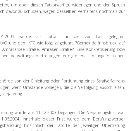
eten, um eben diesen Tatvorwurf zu widerlegen und der Spruch
tlich davor zu schützen, wegen desselben Verhaltens nochmals zur
.04.2004 wurde als Tatort für die zur Last gelegten
tVO und dem KFG wie folgt angeführt: ?Gemeinde Innsbruck, auf
 Amrasersee-Straße, Amraser Straße?. Eine Konkretisierung bzw
elnen Verwaltungsübertretungen erfolgte erst im angefochtenen
hörde von der Einleitung oder Fortführung eines Strafverfahrens
fügen, wenn Umstände vorliegen, die die Verfolgung ausschließen.
gsverjährung.
tretung wurde am 11.12.2003 begangen. Die Verjährungsfrist von
.06.2004. Innerhalb dieser Frist wurde dem Berufungswerber
gshandlung hinsichtlich der Tatorte der jeweiligen Übertretung