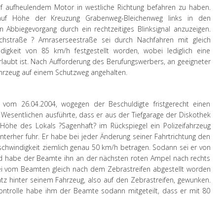
f aufheulendem Motor in westliche Richtung befahren zu haben.
auf Höhe der Kreuzung Grabenweg-Bleichenweg links in den
 Abbiegevorgang durch ein rechtzeitiges Blinksignal anzuzeigen.
hstraße ? Amraserseestraße sei durch Nachfahren mit gleich
gkeit von 85 km/h festgestellt worden, wobei lediglich eine
laubt ist. Nach Aufforderung des Berufungswerbers, an geeigneter
ahrzeug auf einem Schutzweg angehalten.
g vom 26.04.2004, wogegen der Beschuldigte fristgerecht einen
esentlichen ausführte, dass er aus der Tiefgarage der Diskothek
 Höhe des Lokals ?Sagenhaft? im Rückspiegel ein Polizeifahrzeug
erher fuhr. Er habe bei jeder Änderung seiner Fahrtrichtung den
chwindigkeit ziemlich genau 50 km/h betragen. Sodann sei er von
und habe der Beamte ihn an der nächsten roten Ampel nach rechts
 sei vom Beamten gleich nach dem Zebrastreifen abgestellt worden
z hinter seinem Fahrzeug, also auf den Zebrastreifen, gewunken.
ntrolle habe ihm der Beamte sodann mitgeteilt, dass er mit 80