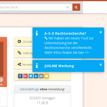
OPDOWN: GEWÄHLTER WERT IST ALLE
×
A-S-O Rechtsrecherche?
Wir haben ein neues Tool zur
Zurück
Unterstützung bei der
Rechtsrecherche veröffentlicht.
Mehr Infos finden Sie hier >>
Haftungsausschluss
×
Vernetzungsmöglichkeiten
JUSLINE Werbung
en
Sofortabfrage
ohne
Anmeldung!
Zurück
Weiter
agen
Grundbuchauszug
11,90 €