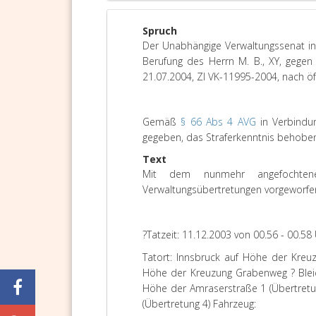
Spruch
Der Unabhängige Verwaltungssenat in 
Berufung des Herrn M. B., XY, gegen
21.07.2004, Zl VK-11995-2004, nach öf
Gemäß
§ 66 Abs 4 AVG
in Verbindun
gegeben, das Straferkenntnis behob
Text
Mit dem nunmehr angefochtene
Verwaltungsübertretungen vorgeworfe
?Tatzeit: 11.12.2003 von 00.56 - 00.58
Tatort: Innsbruck auf Höhe der Kreu
Höhe der Kreuzung Grabenweg ? Bleich
Höhe der Amraserstraße 1 (Übertretu
(Übertretung 4) Fahrzeug: