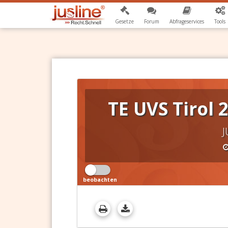
Gesetze
Forum
Abfrageservices
Tools
TE UVS Tirol 
J
beobachten