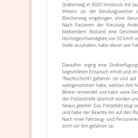
Grabenweg in 6020 Innsbruck mit lau
Weiters sei der Berufungswerber 
Bleichenweg eingebogen, ohne diesen
Nach Passieren der Kreuzung Andec
bleibendem Abstand eine Geschwindi
Höchstgeschwindigkeit von 50 km/h er
Stelle anzuhalten, habe dieser sein F
Daraufhin erging eine Strafverfügun
begründeten Einspruch erhob und im W
?Nachtschicht? gefahren sei und auf
wahrgenommen habe, welches ihm hint
Blinker verwendet und habe seine Ges
der Polizeistreife überholt worden 
hinaus geleitet. Das Polizeifahrzeug
und habe der Beamte ihn auf den Plat
Nach einer Fahrzeug- und Personenko
km/h vor ihm gefahren sei.