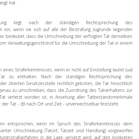
angt hat.
ndlung liegt nach der ständigen Rechtsprechung des
n vor, wenn sie sich auf alle der Bestrafung zugrunde liegenden
as bedeutet, dass die Umschreibung der verfolgten Tat denselben
 vom Verwaltungsgerichtshof für die Umschreibung der Tat in einem
eines Straferkenntnisses, wenn er nicht auf Einstellung lautet (ua)
at zu enthalten. Nach der ständigen Rechtsprechung des
er zitierten Gesetzesstelle rechtlich geboten, die Tat hinsichtlich
enau zu umschreiben, dass die Zuordnung des Tatverhaltens zur
 Tat verletzt worden ist, in Ansehung aller Tatbestandsmerkmale
t der Tat - zB nach Ort und Zeit - unverwechselbar feststeht.
dann entsprochen, wenn im Spruch des Straferkenntnisses dem
sierter Umschreibung (Tatort, Tatzeit und Handlung) vorgeworfen
tungsstrafverfahren in die Lage versetzt wird, auf den konkreten