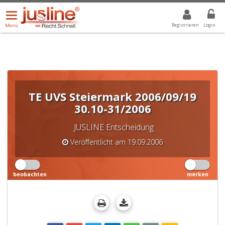
Menü
DROPDOWN: GEWÄHLTER WERT IST ALLE
ALLE
öffnen/schließen
Registrieren
Login
Menü
TE UVS Steiermark 2006/09/19
30.10-31/2006
JUSLINE Entscheidung
Veröffentlicht am 19.09.2006
beobachten
merken