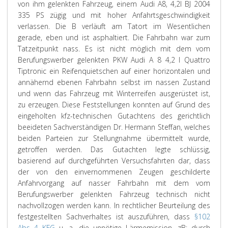
von ihm gelenkten Fahrzeug, einem Audi A8, 4,2l BJ 2004
335 PS zügig und mit hoher Anfahrtsgeschwindigkeit
verlassen. Die B verläuft am Tatort im Wesentlichen
gerade, eben und ist asphaltiert. Die Fahrbahn war zum
Tatzeitpunkt nass. Es ist nicht möglich mit dem vom
Berufungswerber gelenkten PKW Audi A 8 4,2 l Quattro
Tiptronic ein Reifenquietschen auf einer horizontalen und
annähernd ebenen Fahrbahn selbst im nassen Zustand
und wenn das Fahrzeug mit Winterreifen ausgerüstet ist,
zu erzeugen. Diese Feststellungen konnten auf Grund des
eingeholten kfz-technischen Gutachtens des gerichtlich
beeideten Sachverständigen Dr. Hermann Steffan, welches
beiden Parteien zur Stellungnahme übermittelt wurde,
getroffen werden. Das Gutachten legte schlüssig,
basierend auf durchgeführten Versuchsfahrten dar, dass
der von den einvernommenen Zeugen geschilderte
Anfahrvorgang auf nasser Fahrbahn mit dem vom
Berufungswerber gelenkten Fahrzeug technisch nicht
nachvollzogen werden kann. In rechtlicher Beurteilung des
festgestellten Sachverhaltes ist auszuführen, dass
§102
Abs 4 KFG
u. a. die unnötige Lärmemission, zB: durch