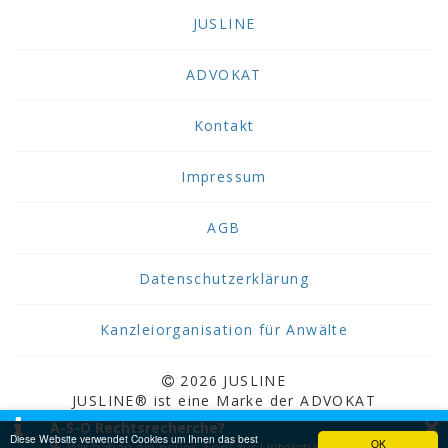
JUSLINE
ADVOKAT
Kontakt
Impressum
AGB
Datenschutzerklärung
Kanzleiorganisation für Anwälte
2026 JUSLINE
JUSLINE® ist eine Marke der ADVOKAT
×
Unternehmensberatung Greiter & Greiter GmbH.
A-S-O Rechtsrecherche?
Diese Website verwendet Cookies um Ihnen das best
OK
Wir haben ein neues Tool zur Unterstützung bei der