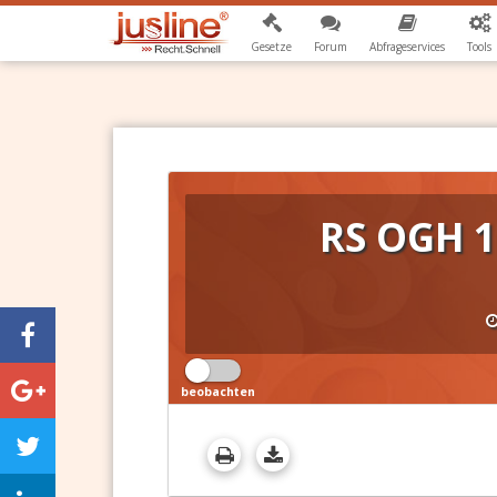
Gesetze
Forum
Abfrageservices
Tools
RS OGH 1
beobachten