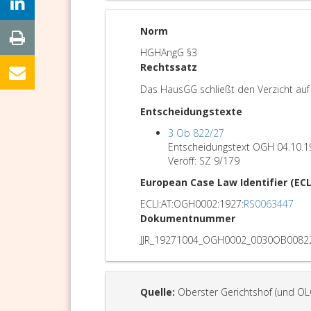
Norm
HGHAngG §3
Rechtssatz
Das HausGG schließt den Verzicht auf
Entscheidungstexte
3 Ob 822/27
Entscheidungstext OGH 04.10.1
Veröff: SZ 9/179
European Case Law Identifier (ECL
ECLI:AT:OGH0002:1927:
RS0063447
Dokumentnummer
JJR_19271004_OGH0002_0030OB0082
Quelle:
Oberster Gerichtshof (und OL