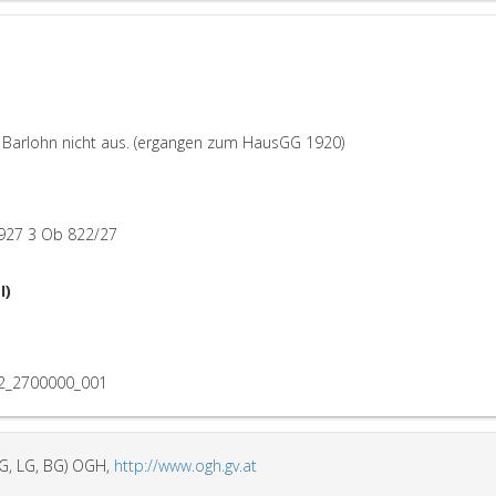
 Barlohn nicht aus. (ergangen zum HausGG 1920)
927 3 Ob 822/27
I)
2_2700000_001
G, LG, BG) OGH,
http://www.ogh.gv.at