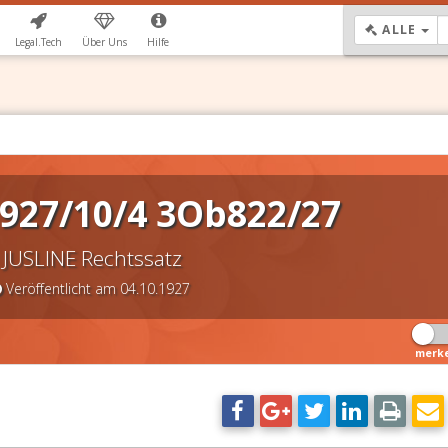
DR
ALLE
Legal.Tech
Über Uns
Hilfe
927/10/4 3Ob822/27
JUSLINE Rechtssatz
Veröffentlicht am 04.10.1927
merk