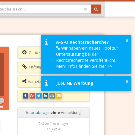
OPDOWN: GEWÄHLTER WERT IST ALLE
×
A-S-O Rechtsrecherche?
Wir haben ein neues Tool zur
Zurück
Unterstützung bei der
Rechtsrecherche veröffentlicht.
Mehr Infos finden Sie hier >>
Haftungsausschluss
×
Vernetzungsmöglichkeiten
JUSLINE Werbung
en
Sofortabfrage
ohne
Anmeldung!
Zurück
Weiter
DSGVO Vorlagen
11,90 €