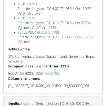
4 Ob 130/53
Entscheidungstext OGH 07.07.1953 4 Ob 130/53
Veröff: Arb 5761
4 Ob 27/76
Entscheidungstext OGH 13.07.1976 4 Ob 27/76
Vgl aber; Veröff: Arb 9489
RS0027885
">
9 ObA 517/88
Entscheidungstext OGH 25.01.1989
9 ObA 517/88
Vgl aber
Schlagworte
SW: Krankenhaus, Spital, Spitäler, Land, Gemeinde, Bund,
Schwester
European Case Law Identifier (ECLI)
ECLI:AT:OGH0002:1953:
RS0027885
Dokumentnummer
JJR_19530707_OGH0002_0040OB00130_5300000_001
Quelle:
Oberster Gerichtshof (und OLG, LG, BG) OGH,