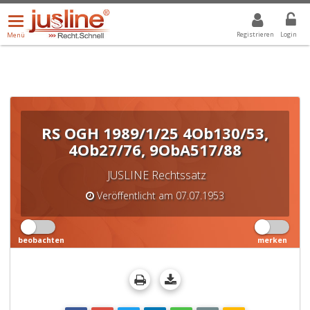
Menü
DROPDOWN: GEWÄHLTER WERT IST ALLE
ALLE
öffnen/schließen
Registrieren
Login
Menü
RS OGH 1989/1/25 4Ob130/53,
4Ob27/76, 9ObA517/88
JUSLINE Rechtssatz
Veröffentlicht am 07.07.1953
beobachten
merken