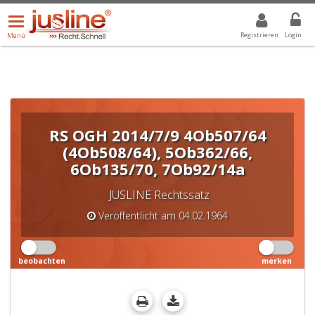
Menü
DROPDOWN: GEWÄHLTER WERT IST ALLE
ALLE
öffnen/schließen
Registrieren
Login
Menü
RS OGH 2014/7/9 4Ob507/64
(4Ob508/64), 5Ob362/66,
6Ob135/70, 7Ob92/14a
JUSLINE Rechtssatz
Veröffentlicht am 04.02.1964
beobachten
merken