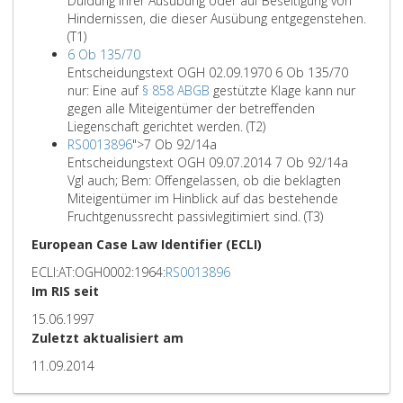
Duldung ihrer Ausübung oder auf Beseitigung von
Hindernissen, die dieser Ausübung entgegenstehen.
(T1)
6 Ob 135/70
Entscheidungstext OGH 02.09.1970 6 Ob 135/70
nur: Eine auf
§ 858 ABGB
gestützte Klage kann nur
gegen alle Miteigentümer der betreffenden
Liegenschaft gerichtet werden. (T2)
RS0013896
">
7 Ob 92/14a
Entscheidungstext OGH 09.07.2014 7 Ob 92/14a
Vgl auch; Bem: Offengelassen, ob die beklagten
Miteigentümer im Hinblick auf das bestehende
Fruchtgenussrecht passivlegitimiert sind. (T3)
European Case Law Identifier (ECLI)
ECLI:AT:OGH0002:1964:
RS0013896
Im RIS seit
15.06.1997
Zuletzt aktualisiert am
11.09.2014