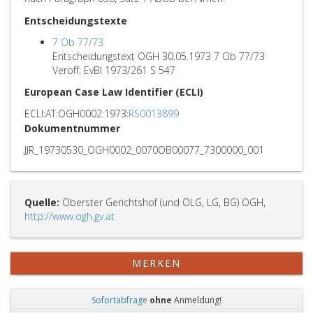
Entscheidungstexte
7 Ob 77/73
Entscheidungstext OGH 30.05.1973 7 Ob 77/73
Veröff: EvBl 1973/261 S 547
European Case Law Identifier (ECLI)
ECLI:AT:OGH0002:1973:
RS0013899
Dokumentnummer
JJR_19730530_OGH0002_0070OB00077_7300000_001
Quelle:
Oberster Gerichtshof (und OLG, LG, BG) OGH,
http://www.ogh.gv.at
MERKEN
Sofortabfrage
ohne
Anmeldung!