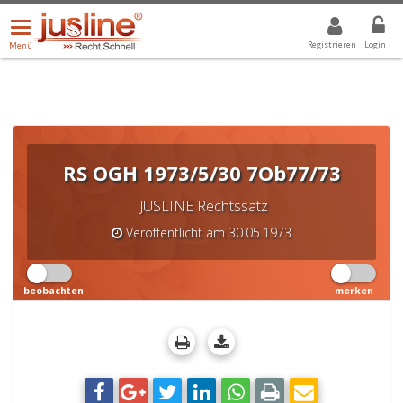
Menü
DROPDOWN: GEWÄHLTER WERT IST ALLE
ALLE
öffnen/schließen
Registrieren
Login
Menü
RS OGH 1973/5/30 7Ob77/73
JUSLINE Rechtssatz
Veröffentlicht am 30.05.1973
beobachten
merken