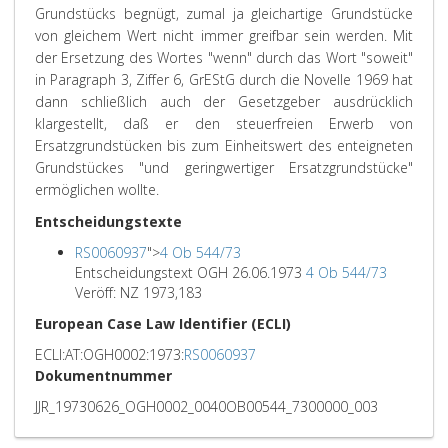
Grundstücks begnügt, zumal ja gleichartige Grundstücke
von gleichem Wert nicht immer greifbar sein werden. Mit
der Ersetzung des Wortes "wenn" durch das Wort "soweit"
in Paragraph 3, Ziffer 6, GrEStG durch die Novelle 1969 hat
dann schließlich auch der Gesetzgeber ausdrücklich
klargestellt, daß er den steuerfreien Erwerb von
Ersatzgrundstücken bis zum Einheitswert des enteigneten
Grundstückes "und geringwertiger Ersatzgrundstücke"
ermöglichen wollte.
Entscheidungstexte
RS0060937
">
4 Ob 544/73
Entscheidungstext OGH 26.06.1973
4 Ob 544/73
Veröff: NZ 1973,183
European Case Law Identifier (ECLI)
ECLI:AT:OGH0002:1973:
RS0060937
Dokumentnummer
JJR_19730626_OGH0002_0040OB00544_7300000_003