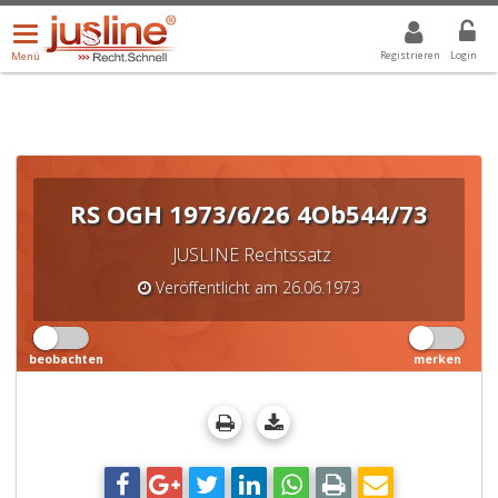
Menü
DROPDOWN: GEWÄHLTER WERT IST ALLE
ALLE
öffnen/schließen
Registrieren
Login
Menü
RS OGH 1973/6/26 4Ob544/73
JUSLINE Rechtssatz
Veröffentlicht am 26.06.1973
beobachten
merken