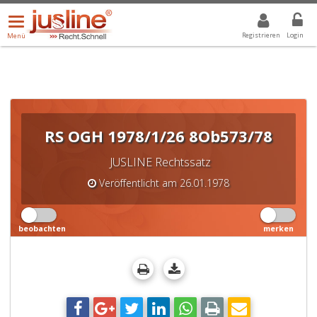
Menü
DROPDOWN: GEWÄHLTER WERT IST ALLE
ALLE
öffnen/schließen
Registrieren
Login
Menü
RS OGH 1978/1/26 8Ob573/78
JUSLINE Rechtssatz
Veröffentlicht am 26.01.1978
beobachten
merken