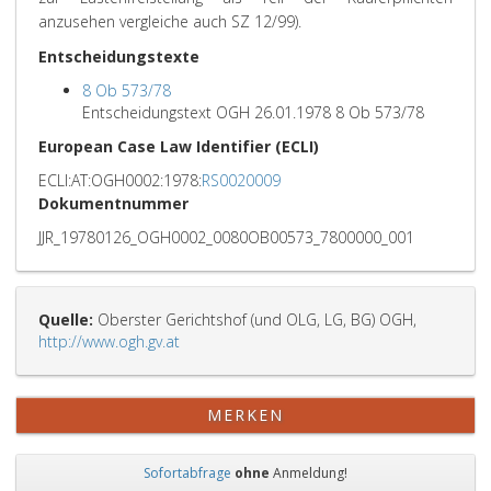
anzusehen vergleiche auch SZ 12/99).
Entscheidungstexte
8 Ob 573/78
Entscheidungstext OGH 26.01.1978 8 Ob 573/78
European Case Law Identifier (ECLI)
ECLI:AT:OGH0002:1978:
RS0020009
Dokumentnummer
JJR_19780126_OGH0002_0080OB00573_7800000_001
Quelle:
Oberster Gerichtshof (und OLG, LG, BG) OGH,
http://www.ogh.gv.at
MERKEN
Sofortabfrage
ohne
Anmeldung!