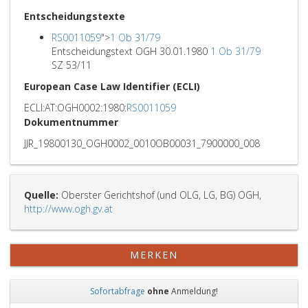
Entscheidungstexte
RS0011059
">
1 Ob 31/79
Entscheidungstext OGH 30.01.1980
1 Ob 31/79
SZ 53/11
European Case Law Identifier (ECLI)
ECLI:AT:OGH0002:1980:
RS0011059
Dokumentnummer
JJR_19800130_OGH0002_0010OB00031_7900000_008
Quelle:
Oberster Gerichtshof (und OLG, LG, BG) OGH,
http://www.ogh.gv.at
MERKEN
Sofortabfrage
ohne
Anmeldung!