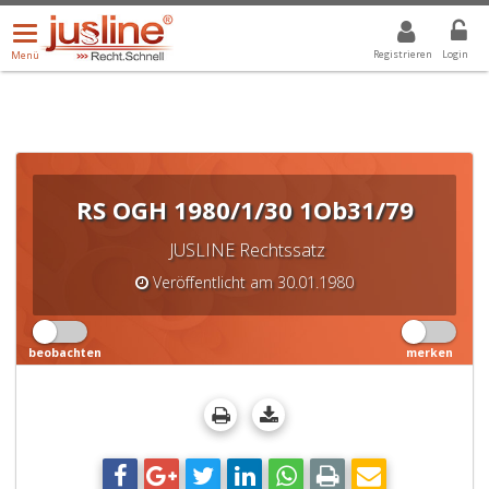
Menü
DROPDOWN: GEWÄHLTER WERT IST ALLE
ALLE
öffnen/schließen
Registrieren
Login
Menü
RS OGH 1980/1/30 1Ob31/79
JUSLINE Rechtssatz
Veröffentlicht am 30.01.1980
beobachten
merken