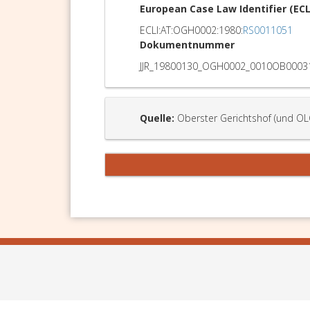
European Case Law Identifier (ECL
ECLI:AT:OGH0002:1980:
RS0011051
Dokumentnummer
JJR_19800130_OGH0002_0010OB0003
Quelle:
Oberster Gerichtshof (und OL