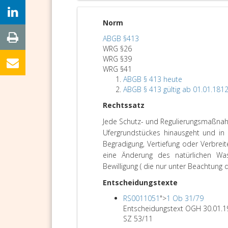
Norm
ABGB §413
WRG §26
WRG §39
WRG §41
ABGB § 413 heute
ABGB § 413 gültig ab 01.01.181
Rechtssatz
Jede Schutz- und Regulierungsmaßnah
Ufergrundstückes hinausgeht und in
Begradigung, Vertiefung oder Verbreite
eine Änderung des natürlichen Was
Bewilligung ( die nur unter Beachtung de
Entscheidungstexte
RS0011051
">
1 Ob 31/79
Entscheidungstext OGH 30.01.
SZ 53/11