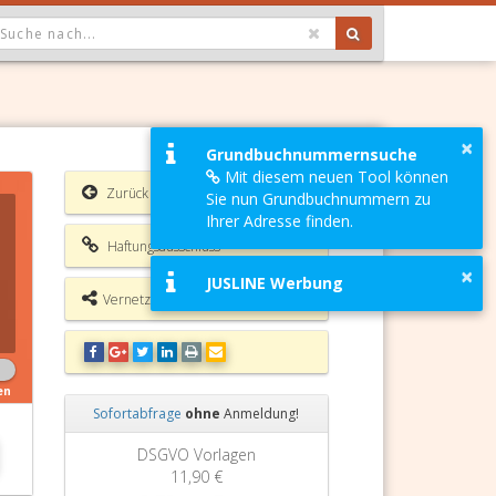
OPDOWN: GEWÄHLTER WERT IST ALLE
×
Grundbuchnummernsuche
Mit diesem neuen Tool können
Zurück
Sie nun Grundbuchnummern zu
Ihrer Adresse finden.
Haftungsausschluss
×
JUSLINE Werbung
Vernetzungsmöglichkeiten
en
Sofortabfrage
ohne
Anmeldung!
Zurück
Weiter
DSGVO Vorlagen
11,90 €