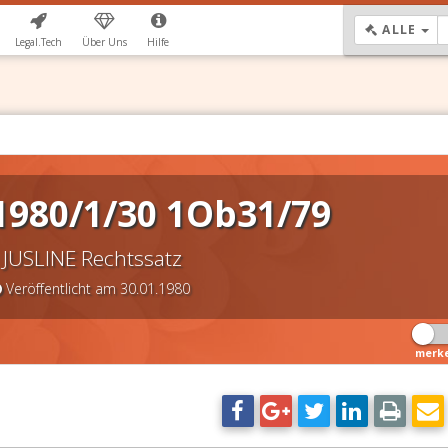
DR
ALLE
Legal.Tech
Über Uns
Hilfe
1980/1/30 1Ob31/79
JUSLINE Rechtssatz
Veröffentlicht am 30.01.1980
merk