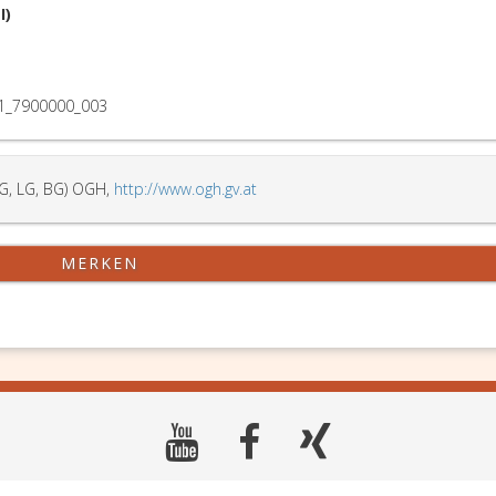
I)
1_7900000_003
G, LG, BG) OGH,
http://www.ogh.gv.at
MERKEN