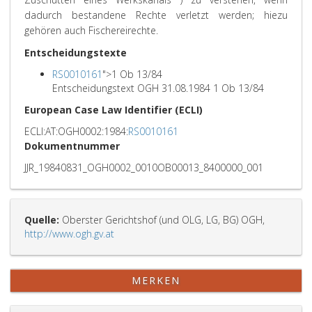
dadurch bestandene Rechte verletzt werden; hiezu
gehören auch Fischereirechte.
Entscheidungstexte
RS0010161
">
1 Ob 13/84
Entscheidungstext OGH 31.08.1984 1 Ob 13/84
European Case Law Identifier (ECLI)
ECLI:AT:OGH0002:1984:
RS0010161
Dokumentnummer
JJR_19840831_OGH0002_0010OB00013_8400000_001
Quelle:
Oberster Gerichtshof (und OLG, LG, BG) OGH,
http://www.ogh.gv.at
MERKEN