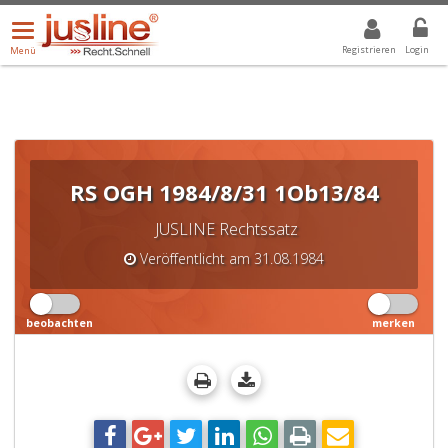
Menü
DROPDOWN: GEWÄHLTER WERT IST ALLE
ALLE
öffnen/schließen
Registrieren
Login
Menü
RS OGH 1984/8/31 1Ob13/84
JUSLINE Rechtssatz
Veröffentlicht am 31.08.1984
beobachten
merken