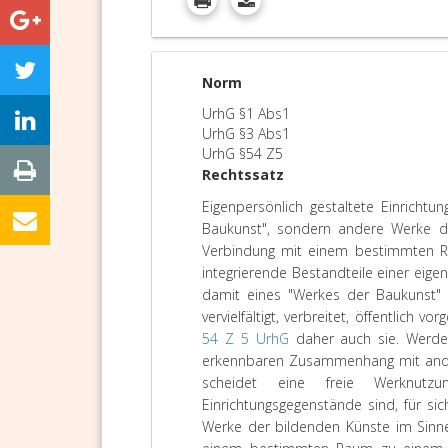
Norm
UrhG §1 Abs1
UrhG §3 Abs1
UrhG §54 Z5
Rechtssatz
Eigenpersönlich gestaltete Einrichtu
Baukunst", sondern andere Werke 
Verbindung mit einem bestimmten Ra
integrierende Bestandteile einer eig
damit eines "Werkes der Baukunst"
vervielfältigt, verbreitet, öffentlich
54 Z 5 UrhG
daher auch sie. Werden
erkennbaren Zusammenhang mit and
scheidet eine freie Werknutz
Einrichtungsgegenstände sind, für si
Werke der bildenden Künste im Sinne