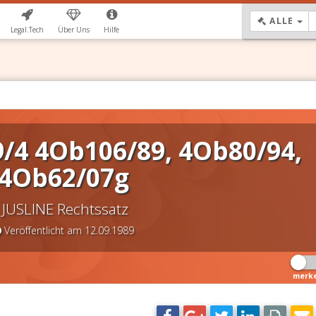
DR
ALLE
Legal.Tech
Über Uns
Hilfe
/4 4Ob106/89, 4Ob80/94,
4Ob62/07g
JUSLINE Rechtssatz
Veröffentlicht am 12.09.1989
merk