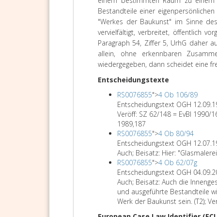
einem bestimmten Raum zu einem ein
Bestandteile einer eigenpersönliche
"Werkes der Baukunst" im Sinne des 
vervielfältigt, verbreitet, öffentlich
Paragraph 54, Ziffer 5, UrhG daher a
allein, ohne erkennbaren Zusa
wiedergegeben, dann scheidet eine fr
Entscheidungstexte
RS0076855
">
4 Ob 106/89
Entscheidungstext OGH 12.09.
Veröff: SZ 62/148 = EvBl 1990/1
1989,187
RS0076855
">
4 Ob 80/94
Entscheidungstext OGH 12.07.
Auch; Beisatz: Hier: "Glasmalerei
RS0076855
">
4 Ob 62/07g
Entscheidungstext OGH 04.09.
Auch; Beisatz: Auch die Innenge
und ausgeführte Bestandteile wi
Werk der Baukunst sein. (T2); Ve
European Case Law Identifier (ECL