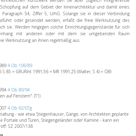
heitlichen Kunstwerk werden sie aber zugleich integrierende
n Schöpfung auf dem Gebiet der Innenarchitektur und damit eines
Paragraph 54, Ziffer 5, UrhG. Solange sie in dieser Verbindung
 vorgeführt oder gesendet werden, erfaßt die freie Werknutzung des
uch sie. Werden hingegen solche Einrichtungsgegenstände für sich
mmenhang mit anderen oder mit dem sie umgebenden Raum
eie Werknutzung an ihnen regelmäßig aus.
1989
4 Ob 106/89
6 S 85 = GRURInt 1991,56 = MR 1991,25 (Walter, S 4) = ÖBl
1994
4 Ob 80/94
en auf Fenstern". (T1)
2007
4 Ob 62/07g
staltung - wie etwa Stiegenhäuser, Gänge, von Architekten geplante
e Portale und Türen, Stiegengeländer oder Kamine - kann ein
röff: SZ 2007/138
I)