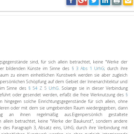
ngsgegenstände sind, für sich allein betrachtet, keine "Werke der
der bildenden Künste im Sinne des
§ 3 Abs 1 UrhG
; durch ihre
um zu einem einheitlichen Kunstwerk werden sie aber zugleich
enpersönlichen Schöpfung auf dem Gebiet der Innenarchitektur und
 im Sinne des
§ 54 Z 5 UrhG
. Solange sie in dieser Verbindung
 vorgeführt oder gesendet werden, erfaßt die freie Werknutzung des
§
 hingegen solche Einrichtungsgegenstände für sich allein, ohne
eren oder mit dem sie umgebenden Raum wiedergegeben, dann
ung an ihnen regelmäßig aus.
Eigenpersönlich gestaltete
ch allein betrachtet, keine "Werke der Baukunst", sondern andere
 des Paragraph 3, Absatz eins, UrhG; durch ihre Verbindung mit