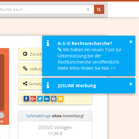
OPDOWN: GEWÄHLTER WERT IST ALLE
×
A-S-O Rechtsrecherche?
Wir haben ein neues Tool zur
Zurück
Unterstützung bei der
Rechtsrecherche veröffentlicht.
Mehr Infos finden Sie hier >>
Haftungsausschluss
×
Vernetzungsmöglichkeiten
JUSLINE Werbung
Sofortabfrage
ohne
Anmeldung!
en
Zurück
Weiter
DSGVO Vorlagen
11,90 €