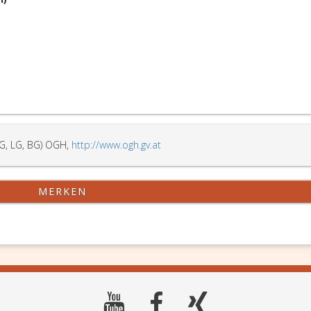
G, LG, BG) OGH,
http://www.ogh.gv.at
MERKEN