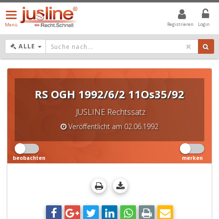
Menü
öffnen/schließen
Registrieren
Login
Menü
DROPDOWN: GEWÄHLTER WERT IST ALLE
ALLE
RS OGH 1992/6/2 11Os35/92
JUSLINE Rechtssatz
Veröffentlicht am 02.06.1992
beobachten
merken