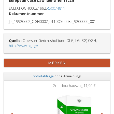
European Case Law Identifier (ECLI)
ECLI:AT:OGH0002:1992:
RS0074811
Dokumentnummer
JJR_19920602_OGH0002_0110OS00035_9200000_001
Quelle:
Oberster Gerichtshof (und OLG, LG, BG) OGH,
http://www.ogh.gv.at
MERKEN
Sofortabfrage
ohne
Anmeldung!
Zurück
Weit
Grundbuchauszug
11,90 €