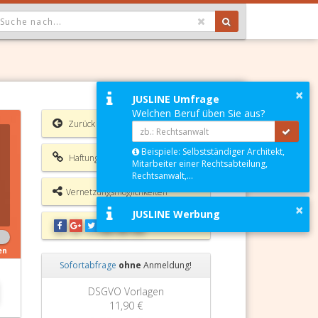
OPDOWN: GEWÄHLTER WERT IST ALLE
×
JUSLINE Umfrage
Welchen Beruf üben Sie aus?
Zurück
Beispiele: Selbstständiger Architekt,
Haftungsausschluss
Mitarbeiter einer Rechtsabteilung,
Rechtsanwalt,...
Vernetzungsmöglichkeiten
×
JUSLINE Werbung
en
Sofortabfrage
ohne
Anmeldung!
Zurück
Weiter
DSGVO Vorlagen
11,90 €