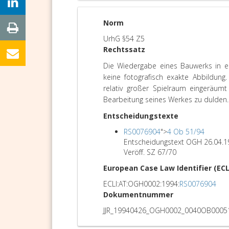
Norm
UrhG §54 Z5
Rechtssatz
Die Wiedergabe eines Bauwerks in e
keine fotografisch exakte Abbildung
relativ großer Spielraum eingeräumt
Bearbeitung seines Werkes zu dulden.
Entscheidungstexte
RS0076904
">
4 Ob 51/94
Entscheidungstext OGH 26.04.
Veröff. SZ 67/70
European Case Law Identifier (ECL
ECLI:AT:OGH0002:1994:
RS0076904
Dokumentnummer
JJR_19940426_OGH0002_0040OB0005