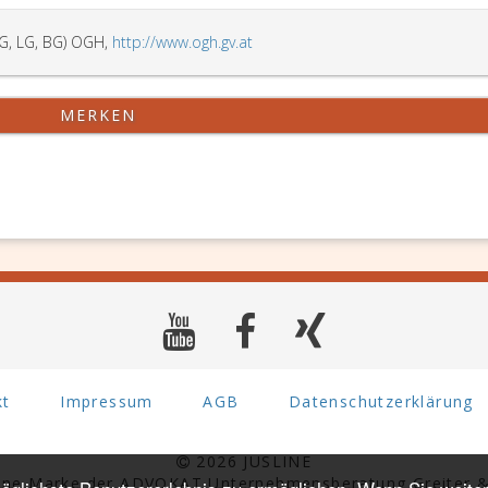
G, LG, BG) OGH,
http://www.ogh.gv.at
MERKEN
kt
Impressum
AGB
Datenschutzerklärung
2026 JUSLINE
eine Marke der ADVOKAT Unternehmensberatung Greiter &