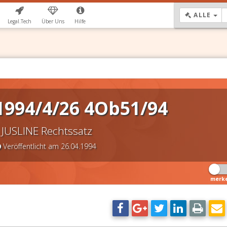
DR
ALLE
Legal.Tech
Über Uns
Hilfe
1994/4/26 4Ob51/94
JUSLINE Rechtssatz
Veröffentlicht am 26.04.1994
merk