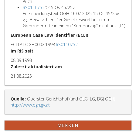
Auch
RS0110752
">
15 Os 45/25v
Entscheidungstext OGH 16.07.2025 15 Os 45/25v
vgl; Beisatz: hier: Der Gesetzeswortlaut nimmt
Grenzübertritte in einem "Korridorzug" nicht aus. (T1)
European Case Law Identifier (ECLI)
ECLI:AT:OGH0002:1998:
RS0110752
Im RIS seit
08.09.1998
Zuletzt aktualisiert am
21.08.2025
Quelle:
Oberster Gerichtshof (und OLG, LG, BG) OGH,
http://www.ogh.gv.at
MERKEN