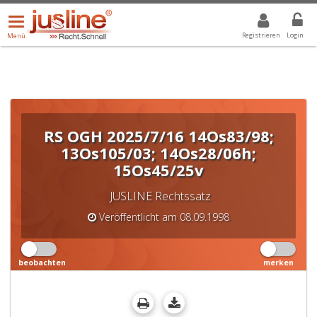
Menü
DROPDOWN: GEWÄHLTER WERT IST ALLE
ALLE
öffnen/schließen
Registrieren
Login
Menü
RS OGH 2025/7/16 14Os83/98;
13Os105/03; 14Os28/06h;
15Os45/25v
JUSLINE Rechtssatz
Veröffentlicht am 08.09.1998
beobachten
merken