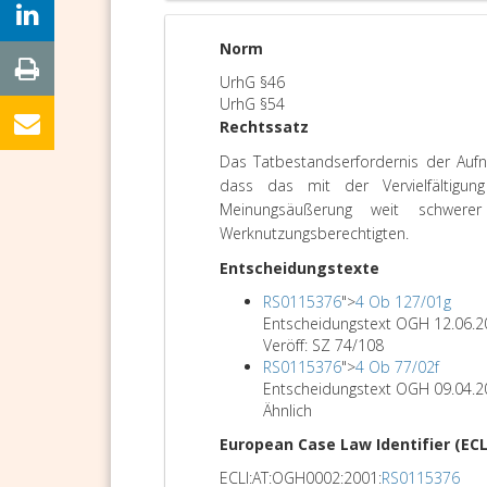
Norm
UrhG §46
UrhG §54
Rechtssatz
Das Tatbestandserfordernis der Aufn
dass das mit der Vervielfältigu
Meinungsäußerung weit schwere
Werknutzungsberechtigten.
Entscheidungstexte
RS0115376
">
4 Ob 127/01g
Entscheidungstext OGH 12.06.
Veröff: SZ 74/108
RS0115376
">
4 Ob 77/02f
Entscheidungstext OGH 09.04.
Ähnlich
European Case Law Identifier (ECL
ECLI:AT:OGH0002:2001:
RS0115376