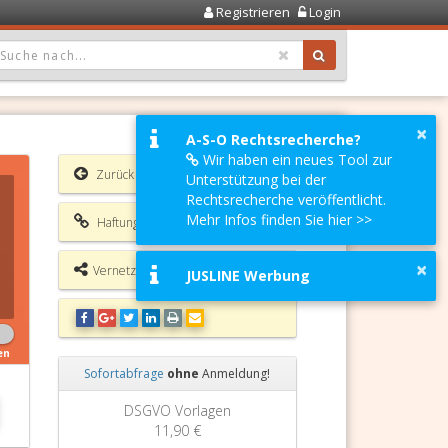
Registrieren
Login
OPDOWN: GEWÄHLTER WERT IST ALLE
×
A-S-O Rechtsrecherche?
Wir haben ein neues Tool zur
Zurück
Unterstützung bei der
Rechtsrecherche veröffentlicht.
Mehr Infos finden Sie hier >>
Haftungsausschluss
×
Vernetzungsmöglichkeiten
JUSLINE Werbung
en
Sofortabfrage
ohne
Anmeldung!
Zurück
Weiter
DSGVO Vorlagen
11,90 €