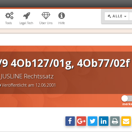
DR
ALLE
Tools
Legal.Tech
Über Uns
Hilfe
/9 4Ob127/01g, 4Ob77/02f
JUSLINE Rechtssatz
Veröffentlicht am 12.06.2001
merk