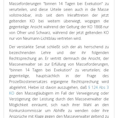
Masseforderungen "binnen 14 Tagen bei Exekution" zu
verurteilen, und diese Urteile seien auch in die Masse
vollstreckbar, insb seit dem Inkrafttreten der jetzt
geltenden KO bei weitem überwiegt, wogegen die
gegenteilige Ansicht während der Geltung der KO 1868 nur
von
Ofner
und Schwarz, während der jetzt geltenden KO
nur von
Neumann-Lichtblau
vertreten wird.
Der verstärkte Senat schließt sich der als herrschend zu
bezeichnenden Lehre und der ihr folgenden
Rechtsprechung an. Er vertritt demnach die Ansicht, der
Masseverwalter sei zur Erfüllung von Masseforderungen,
"binnen 14 Tagen bei Exekution" zu verurteilen; die
gegenteilige, hauptsächlich in der Frage des
Prozeßkostenersatzes ergangene Rechtsprechung wird
abgelehnt. Hiebei ist davon auszugehen, daß
§ 124 Abs 3
KO
den Massegläubigern im Fall der Verweigerung oder
Verzögerung der Leistung durch den Masseverwalter die
Möglichkeit einräumt, sich nach ihrer Wahl an den
Konkurskommissär um Abhilfe zu wenden oder ihre
Ansprüche mit Klage gegen den Masseverwalter geltend zu