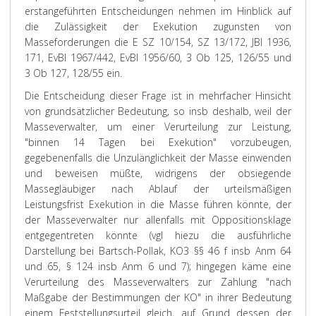
erstangeführten Entscheidungen nehmen im Hinblick auf
die Zulässigkeit der Exekution zugunsten von
Masseforderungen die E SZ 10/154, SZ 13/172, JBl 1936,
171, EvBl 1967/442, EvBl 1956/60, 3 Ob 125, 126/55 und
3 Ob 127, 128/55 ein.
Die Entscheidung dieser Frage ist in mehrfacher Hinsicht
von grundsätzlicher Bedeutung, so insb deshalb, weil der
Masseverwalter, um einer Verurteilung zur Leistung,
"binnen 14 Tagen bei Exekution" vorzubeugen,
gegebenenfalls die Unzulänglichkeit der Masse einwenden
und beweisen müßte, widrigens der obsiegende
Massegläubiger nach Ablauf der urteilsmäßigen
Leistungsfrist Exekution in die Masse führen könnte, der
der Masseverwalter nur allenfalls mit Oppositionsklage
entgegentreten könnte (vgl hiezu die ausführliche
Darstellung bei
Bartsch-Pollak
, KO
3
§§ 46 f insb Anm 64
und 65, § 124 insb Anm 6 und 7); hingegen käme eine
Verurteilung des Masseverwalters zur Zahlung "nach
Maßgabe der Bestimmungen der KO" in ihrer Bedeutung
einem Feststellungsurteil gleich, auf Grund dessen der