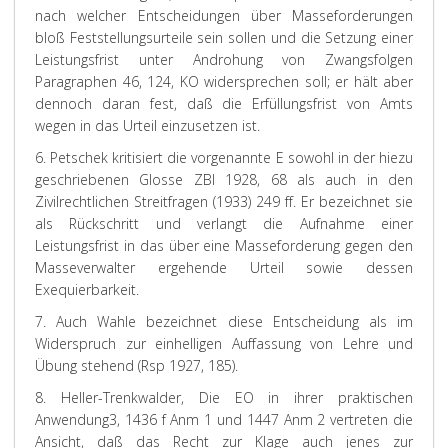
nach welcher Entscheidungen über Masseforderungen
bloß Feststellungsurteile sein sollen und die Setzung einer
Leistungsfrist unter Androhung von Zwangsfolgen
Paragraphen 46, 124, KO widersprechen soll; er hält aber
dennoch daran fest, daß die Erfüllungsfrist von Amts
wegen in das Urteil einzusetzen ist.
6.
Petschek
kritisiert die vorgenannte E sowohl in der hiezu
geschriebenen Glosse ZBl 1928, 68 als auch in den
Zivilrechtlichen Streitfragen (1933) 249 ff. Er bezeichnet sie
als Rückschritt und verlangt die Aufnahme einer
Leistungsfrist in das über eine Masseforderung gegen den
Masseverwalter ergehende Urteil sowie dessen
Exequierbarkeit.
7. Auch
Wahle
bezeichnet diese Entscheidung als im
Widerspruch zur einhelligen Auffassung von Lehre und
Übung stehend (Rsp 1927, 185).
8.
Heller-Trenkwalder
, Die EO in ihrer praktischen
Anwendung
3
, 1436 f Anm 1 und 1447 Anm 2 vertreten die
Ansicht, daß das Recht zur Klage auch jenes zur