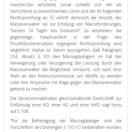
machen.
Der verstärkte Senat schließt sich der als
herrschend zu bezeichnenden Lehre und der ihr folgenden
Rechtsprechung an. Er vertritt demnach die Ansicht, der
Masseverwalter sei zur Erfüllung von Masseforderungen,
"binnen 14 Tagen bei Exekution" zu verurteilen; die
gegenteilige, hauptsächlich in der Frage des
Prozeßkostenersatzes ergangene Rechtsprechung wird
abgelehnt. Hiebei ist davon auszugehen, daß Paragraph
124, Absatz 3, KO den Massegläubigern im Fall der
Verweigerung oder Verzögerung der Leistung durch den
Masseverwalter die Möglichkeit einräumt, sich nach ihrer
Wahl an den Konkurskommissär um Abhilfe zu wenden
oder ihre Ansprüche mit Klage gegen den Masseverwalter
geltend zu machen.
Die Gesetzesmaterialien gleichzuhaltende Denkschrift zur
Einführung einer KO, einer AO und einer AnfO sagt hiezu
auf S 108:
"Für die Befriedigung der Massegläubiger sind die
Vorschriften des bisherigen
§ 160 KO
beibehalten worden.