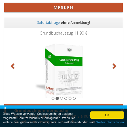
MERKEN
Sofortabfrage
ohne
Anmeldung!
Zurück
Weit
Grundbuchauszug
11,90 €
×
JETZT ABFRAGE STARTEN
Grundbuchnummernsuche
Diese Website verwendet Cookies um Ihnen das best
OK
Mit diesem neuen Tool können Sie nun
möglichste Benutzererlebnis zu ermöglichen. Wenn Sie
Grundbuchnummern zu Ihrer Adresse finden.
weitersurfen, gehen wir davon aus, dass Sie damit einverstanden sind.
Weiter Informationen