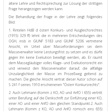
ältere Lehre und Rechtsprechung zur Lösung der strittigen
Frage herangezogen werden kann.
Die Behandlung der Frage in der Lehre zeigt folgendes
Bild:
1.
Rintelen
HdB d österr Konkurs- und Ausgleichsrechtes
(1915) 329 ff) lehnt die in mehreren Entscheidungen des
OGH, insb in GlUNF 5183 und GlUNF 5206 vertretene
Ansicht, im Urteil über Masseforderungen sei dem
Masseverwalter keine Leistungsfrist zu setzen und es dürfe
gegen ihn keine Exekution bewilligt werden, ab. Er räumt
dem Massegläubiger volles Klage- und Exekutionsrecht ein
und verweist den Masseverwalter darauf, die allfällige
Unzulänglichkeit der Masse im Prozeßweg geltend zu
machen. Die gleiche Ansicht vertrat dieser Autor schon auf
S 241 f seines 1910 erschienenen "Österr Konkursrechts".
2. Auch
Lehmann
(Komm z KO, AO und AnfO I 655) vertritt
unter Berufung auf die Denkschrift zur Einführung einer KO,
einer AO und einer AnfO den gleichen Standpunkt.
2. Auch
Lehmann (Komm z KO, AO und AnfO römisch eins 655)