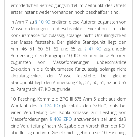
erforderlichen Befriedigungsmittel im Zeitpunkt des Urteils
erster Instanz weder vorhanden noch beschaffbar sind.
In Anm 7 zu
§ 10 KO
erklären diese Autoren zugunsten von
Masseforderungen unbeschränkte Exekution in die
Konkursmasse für zulässig, solange nicht Unzulänglichkeit
der Masse feststehe. Der gleiche Standpunkt liegt den
Anm 46, 51, 60, 61, 62 und 65 zu
§ 47 KO
zugrunde.
In
Anmerkung 7, zu Paragraph 10, KO erklären diese Autoren
zugunsten von Masseforderungen unbeschränkte
Exekution in die Konkursmasse für zulässig, solange nicht
Unzulänglichkeit der Masse feststehe. Der gleiche
Standpunkt liegt den Anmerkung 46, , 51, 60, 61, 62 und 65
zu Paragraph 47, KO zugrunde.
10.
Fasching
, Komm z d ZPG III 675 Anm 5 zieht aus dem
Wortlaut des
§ 124 KO
gleichfalls den Schluß, daß bei
einer Verurteilung der Konkursmasse zur Leistung von
Masseforderungen
§ 409 ZPO
anzuwenden sei und daß
eine Verurteilung "nach Maßgabe der Vorschriften der KO"
überflüssig und vom Gesetz nicht geboten sei.
10. Fasching,