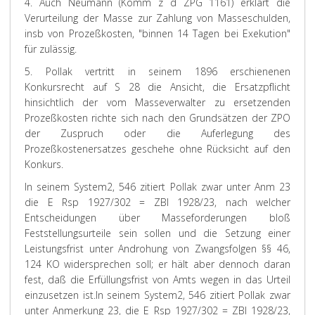
4. Auch
Neumann
(Komm z d ZPG 1161) erklärt die
Verurteilung der Masse zur Zahlung von Masseschulden,
insb von Prozeßkosten, "binnen 14 Tagen bei Exekution"
für zulässig.
5.
Pollak
vertritt in seinem 1896 erschienenen
Konkursrecht auf S 28 die Ansicht, die Ersatzpflicht
hinsichtlich der vom Masseverwalter zu ersetzenden
Prozeßkosten richte sich nach den Grundsätzen der ZPO
der Zuspruch oder die Auferlegung des
Prozeßkostenersatzes geschehe ohne Rücksicht auf den
Konkurs.
In seinem System
2
, 546 zitiert
Pollak
zwar unter Anm 23
die E Rsp 1927/302 = ZBl 1928/23, nach welcher
Entscheidungen über Masseforderungen bloß
Feststellungsurteile sein sollen und die Setzung einer
Leistungsfrist unter Androhung von Zwangsfolgen §§ 46,
124 KO widersprechen soll; er hält aber dennoch daran
fest, daß die Erfüllungsfrist von Amts wegen in das Urteil
einzusetzen ist.
In seinem System2, 546 zitiert Pollak zwar
unter Anmerkung 23, die E Rsp 1927/302 = ZBl 1928/23,