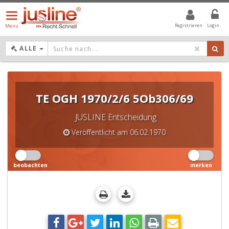
Menü
öffnen/schließen
Registrieren
Login
Menü
DROPDOWN: GEWÄHLTER WERT IST ALLE
ALLE
TE OGH 1970/2/6 5Ob306/69
JUSLINE Entscheidung
Veröffentlicht am 06.02.1970
beobachten
merken