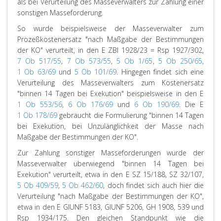
als bei Verurteilung des Masseverwalters zur Zahlung einer
sonstigen Masseforderung.
So wurde beispielsweise der Masseverwalter zum
Prozeßkostenersatz "nach Maßgabe der Bestimmungen
der KO" verurteilt, in den E ZBl 1928/23 = Rsp 1927/302,
7 Ob 517/55
,
7 Ob 573/55
,
5 Ob 1/65
,
5 Ob 250/65
,
1 Ob 63/69
und
5 Ob 101/69
. Hingegen findet sich eine
Verurteilung des Masseverwalters zum Kostenersatz
"binnen 14 Tagen bei Exekution" beispielsweise in den E
1 Ob 553/56
,
6 Ob 176/69
und
6 Ob 190/69
. Die E
1 Ob 178/69
gebraucht die Formulierung "binnen 14 Tagen
bei Exekution, bei Unzulänglichkeit der Masse nach
Maßgabe der Bestimmungen der KO".
Zur Zahlung sonstiger Masseforderungen wurde der
Masseverwalter überwiegend "binnen 14 Tagen bei
Exekution" verurteilt, etwa in den E SZ 15/188, SZ 32/107,
5 Ob 409/59
,
5 Ob 462/60
, doch findet sich auch hier die
Verurteilung "nach Maßgabe der Bestimmungen der KO",
etwa in den E GlUNF 5183, GlUNF 5206, GH 1908, 539 und
Rsp 1934/175. Den gleichen Standpunkt wie die