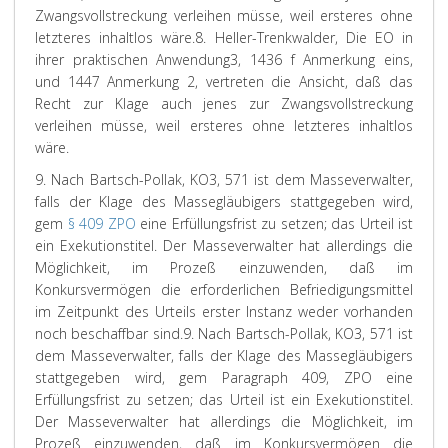
Zwangsvollstreckung verleihen müsse, weil ersteres ohne
letzteres inhaltlos wäre.
8. Heller-Trenkwalder, Die EO in
ihrer praktischen Anwendung3, 1436 f Anmerkung eins,
und 1447 Anmerkung 2, vertreten die Ansicht, daß das
Recht zur Klage auch jenes zur Zwangsvollstreckung
verleihen müsse, weil ersteres ohne letzteres inhaltlos
wäre.
9. Nach
Bartsch-Pollak
, KO
3
, 571 ist dem Masseverwalter,
falls der Klage des Massegläubigers stattgegeben wird,
gem
§ 409 ZPO
eine Erfüllungsfrist zu setzen; das Urteil ist
ein Exekutionstitel. Der Masseverwalter hat allerdings die
Möglichkeit, im Prozeß einzuwenden, daß im
Konkursvermögen die erforderlichen Befriedigungsmittel
im Zeitpunkt des Urteils erster Instanz weder vorhanden
noch beschaffbar sind.
9. Nach Bartsch-Pollak, KO3, 571 ist
dem Masseverwalter, falls der Klage des Massegläubigers
stattgegeben wird, gem Paragraph 409, ZPO eine
Erfüllungsfrist zu setzen; das Urteil ist ein Exekutionstitel.
Der Masseverwalter hat allerdings die Möglichkeit, im
Prozeß einzuwenden, daß im Konkursvermögen die