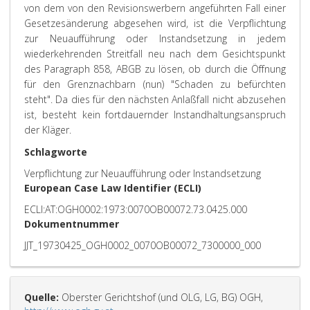
von dem von den Revisionswerbern angeführten Fall einer
Gesetzesänderung abgesehen wird, ist die Verpflichtung
zur Neuaufführung oder Instandsetzung in jedem
wiederkehrenden Streitfall neu nach dem Gesichtspunkt
des Paragraph 858, ABGB zu lösen, ob durch die Öffnung
für den Grenznachbarn (nun) "Schaden zu befürchten
steht". Da dies für den nächsten Anlaßfall nicht abzusehen
ist, besteht kein fortdauernder Instandhaltungsanspruch
der Kläger.
Schlagworte
Verpflichtung zur Neuaufführung oder Instandsetzung
European Case Law Identifier (ECLI)
ECLI:AT:OGH0002:1973:0070OB00072.73.0425.000
Dokumentnummer
JJT_19730425_OGH0002_0070OB00072_7300000_000
Quelle:
Oberster Gerichtshof (und OLG, LG, BG) OGH,