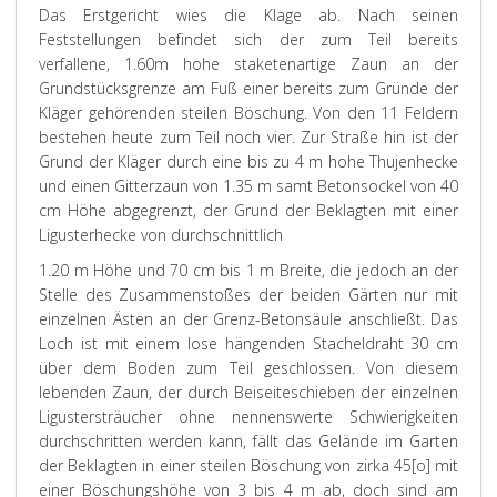
Das Erstgericht wies die Klage ab. Nach seinen
Feststellungen befindet sich der zum Teil bereits
verfallene, 1.60m hohe staketenartige Zaun an der
Grundstücksgrenze am Fuß einer bereits zum Gründe der
Kläger gehörenden steilen Böschung. Von den 11 Feldern
bestehen heute zum Teil noch vier. Zur Straße hin ist der
Grund der Kläger durch eine bis zu 4 m hohe Thujenhecke
und einen Gitterzaun von 1.35 m samt Betonsockel von 40
cm Höhe abgegrenzt, der Grund der Beklagten mit einer
Ligusterhecke von durchschnittlich
1.20 m Höhe und 70 cm bis 1 m Breite, die jedoch an der
Stelle des Zusammenstoßes der beiden Gärten nur mit
einzelnen Ästen an der Grenz-Betonsäule anschließt. Das
Loch ist mit einem lose hängenden Stacheldraht 30 cm
über dem Boden zum Teil geschlossen. Von diesem
lebenden Zaun, der durch Beiseiteschieben der einzelnen
Ligustersträucher ohne nennenswerte Schwierigkeiten
durchschritten werden kann, fällt das Gelände im Garten
der Beklagten in einer steilen Böschung von zirka 45[o] mit
einer Böschungshöhe von 3 bis 4 m ab, doch sind am