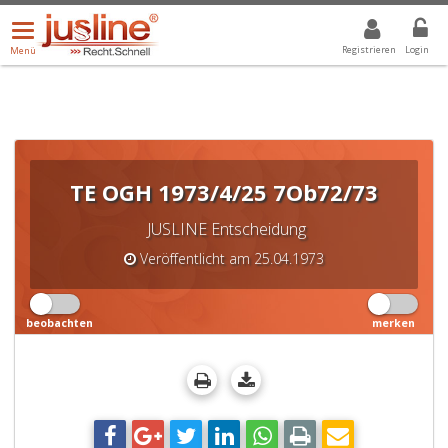
Menü
DROPDOWN: GEWÄHLTER WERT IST ALLE
ALLE
öffnen/schließen
Registrieren
Login
Menü
TE OGH 1973/4/25 7Ob72/73
JUSLINE Entscheidung
Veröffentlicht am 25.04.1973
beobachten
merken