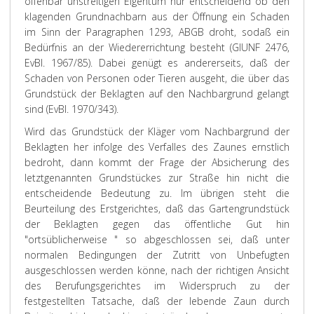
offenbar unstreitigen Eigentum nur entscheidend ob den
klagenden Grundnachbarn aus der Öffnung ein Schaden
im Sinn der Paragraphen 1293, ABGB droht, sodaß ein
Bedürfnis an der Wiedererrichtung besteht (GlUNF 2476,
EvBl. 1967/85). Dabei genügt es andererseits, daß der
Schaden von Personen oder Tieren ausgeht, die über das
Grundstück der Beklagten auf den Nachbargrund gelangt
sind (EvBl. 1970/343).
Wird das Grundstück der Kläger vom Nachbargrund der
Beklagten her infolge des Verfalles des Zaunes ernstlich
bedroht, dann kommt der Frage der Absicherung des
letztgenannten Grundstückes zur Straße hin nicht die
entscheidende Bedeutung zu. Im übrigen steht die
Beurteilung des Erstgerichtes, daß das Gartengrundstück
der Beklagten gegen das öffentliche Gut hin
"ortsüblicherweise " so abgeschlossen sei, daß unter
normalen Bedingungen der Zutritt von Unbefugten
ausgeschlossen werden könne, nach der richtigen Ansicht
des Berufungsgerichtes im Widerspruch zu der
festgestellten Tatsache, daß der lebende Zaun durch