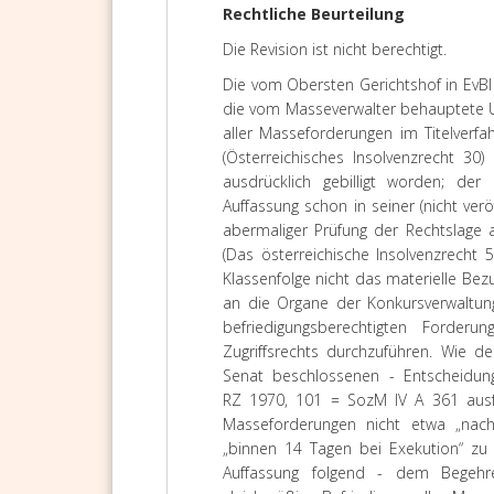
Rechtliche Beurteilung
Die
Revision
ist nicht berechtigt.
Die vom Obersten Gerichtshof in EvBl
die vom Masseverwalter behauptete U
aller Masseforderungen im Titelverfah
(Österreichisches Insolvenzrecht 30
ausdrücklich gebilligt worden; de
Auffassung schon in seiner (nicht ver
abermaliger Prüfung der Rechtslage 
(Das österreichische Insolvenzrecht
Klassenfolge nicht das
materielle
Bezug
an die Organe der Konkursverwaltung 
befriedigungsberechtigten Forder
Zugriffsrechts
durchzuführen. Wie der
Senat beschlossenen - Entscheidu
RZ 1970, 101 = SozM IV A 361 ausfüh
Masseforderungen nicht etwa „na
„binnen 14 Tagen bei Exekution“ zu 
Auffassung folgend - dem Begehre