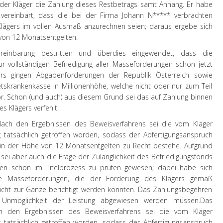
 der
Kläger
die Zahlung dieses Restbetrags samt Anhang. Er habe
ereinbart, dass die bei der Firma Johann N***** verbrachten
 Klägers im vollen Ausmaß anzurechnen seien; daraus ergebe sich
von 12 Monatsentgelten.
einbarung bestritten und überdies eingewendet, dass die
r vollständigen Befriedigung aller Masseforderungen schon jetzt
ers gingen Abgabenforderungen der Republik Österreich sowie
etskrankenkasse in Millionenhöhe, welche nicht oder nur zum Teil
or. Schon (und auch) aus diesem Grund sei das auf Zahlung binnen
s Klägers verfehlt.
ach den Ergebnissen des Beweisverfahrens sei die vom Kläger
tatsächlich getroffen worden, sodass der Abfertigungsanspruch
in der Höhe von 12 Monatsentgelten zu Recht bestehe. Aufgrund
ei aber auch die Frage der Zulänglichkeit des Befriedigungsfonds
en schon im Titelprozess zu prüfen gewesen; dabei habe sich
re Masseforderungen, die der Forderung des Klägers gemäß
nicht zur Gänze berichtigt werden könnten. Das Zahlungsbegehren
Unmöglichkeit der Leistung abgewiesen werden müssen.
Das
ch den Ergebnissen des Beweisverfahrens sei die vom Kläger
tatsächlich getroffen worden, sodass der Abfertigungsanspruch