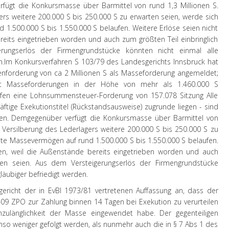
ügt die Konkursmasse über Barmittel von rund 1,3 Millionen S.
ers weitere 200.000 S bis 250.000 S zu erwarten seien, werde sich
.500.000 S bis 1.550.000 S belaufen. Weitere Erlöse seien nicht
reits eingetrieben worden und auch zum größten Teil einbringlich
rungserlös der Firmengrundstücke könnten nicht einmal alle
n.
Im Konkursverfahren S 103/79 des Landesgerichts Innsbruck hat
nforderung von ca 2 Millionen S als Masseforderung angemeldet;
hat Masseforderungen in der Höhe von mehr als 1.460.000 S
fen eine Lohnsummensteuer-Forderung von 157.078 Sitzung Alle
ftige Exekutionstitel (Rückstandsausweise) zugrunde liegen - sind
n. Demgegenüber verfügt die Konkursmasse über Barmittel von
r Versilberung des Lederlagers weitere 200.000 S bis 250.000 S zu
te Massevermögen auf rund 1.500.000 S bis 1.550.000 S belaufen.
ten, weil die Außenstände bereits eingetrieben worden und auch
sen seien. Aus dem Versteigerungserlös der Firmengrundstücke
läubiger befriedigt werden.
gericht der in EvBl 1973/81 vertretenen Auffassung an, dass der
9 ZPO zur Zahlung binnen 14 Tagen bei Exekution zu verurteilen
nzulänglichkeit der Masse eingewendet habe. Der gegenteiligen
o weniger gefolgt werden, als nunmehr auch die in § 7 Abs 1 des