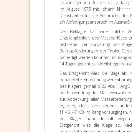
Im vorliegenden Rechtsstreit verlangt
im August 1975 mit Johann N***** v
Dienstzeiten für alle Ansprüche des
ein Abfertigungsanspruch im Ausmaß 
Der
Beklagte
hat eine solche Ver
Unzulänglichkeit des Masseerlöses zu
feststehe. Der Forderung des Kläg
Beitragsforderungen der Tiroler Gebi
befriedigt werden könnten, im Rang v
14 Tagen gerichtete Urteilsbegehren de
Das
Erstgericht
wies die Klage ab. N
behauptete Anrechnungsvereinbarung 
des Klägers gemäß § 23 Abs 1 AngG 
der Einwendung des Masseverwalters s
zur Abdeckung aller Masseforderung
ergeben, dass verschiedene ande
§§ 46, 47 KO im Rang vorausgingen, 
des Klägers habe deshalb wegen 
Erstgericht wies die Klage ab. Na
behauptete Anrechnungsvereinbarung 