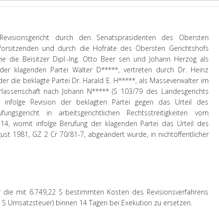
Revisionsgericht durch den Senatspräsidenten des Obersten
 Vorsitzenden und durch die Hofräte des Obersten Gerichtshofs
ie die Beisitzer Dipl.-Ing. Otto Beer sen und Johann Herzog als
der klagenden Partei Walter D*****, vertreten durch Dr. Heinz
der die beklagte Partei Dr. Harald E. H*****, als Masseverwalter im
assenschaft nach Johann N***** (S 103/79 des Landesgerichts
 infolge Revision der beklagten Partei gegen das Urteil des
ungsgericht in arbeitsgerichtlichen Rechtsstreitigkeiten vom
4, womit infolge Berufung der klagenden Partei das Urteil des
ust 1981, GZ 2 Cr 70/81-7, abgeändert wurde, in nichtöffentlicher
er die mit 6.749,22 S bestimmten Kosten des Revisionsverfahrens
2 S Umsatzsteuer) binnen 14 Tagen bei Exekution zu ersetzen.