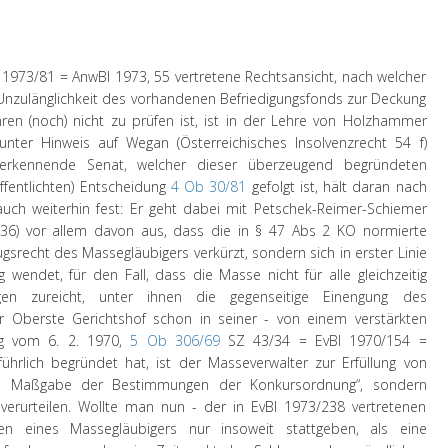
 1973/81 = AnwBl 1973, 55 vertretene Rechtsansicht, nach welcher
nzulänglichkeit des vorhandenen Befriedigungsfonds zur Deckung
ren (noch) nicht zu prüfen ist, ist in der Lehre von
Holzhammer
) unter Hinweis auf
Wegan
(Österreichisches Insolvenzrecht 54 f)
r erkennende Senat, welcher dieser überzeugend begründeten
öffentlichten) Entscheidung
4 Ob 30/81
gefolgt ist, hält daran nach
auch weiterhin fest: Er geht dabei mit
Petschek-Reimer-Schiemer
 536) vor allem davon aus, dass die in § 47 Abs 2 KO normierte
srecht des Massegläubigers verkürzt, sondern sich in erster Linie
wendet, für den Fall, dass die Masse nicht für alle gleichzeitig
ungen zureicht, unter ihnen die gegenseitige Einengung des
 Oberste Gerichtshof schon in seiner - von einem verstärkten
ng vom 6. 2. 1970,
5 Ob 306/69
SZ 43/34 = EvBl 1970/154 =
rlich begründet hat, ist der Masseverwalter zur Erfüllung von
ch Maßgabe der Bestimmungen der Konkursordnung“, sondern
verurteilen. Wollte man nun - der in EvBl 1973/238 vertretenen
n eines Massegläubigers nur insoweit stattgeben, als eine