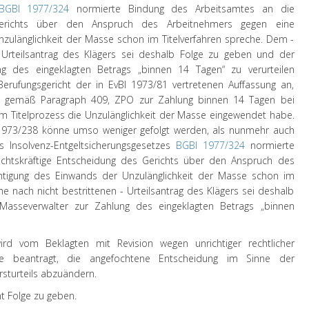
BGBl 1977/324
normierte Bindung des Arbeitsamtes an die
 Gerichts über den Anspruch des Arbeitnehmers gegen eine
zulänglichkeit der Masse schon im Titelverfahren spreche. Dem -
 Urteilsantrag des Klägers sei deshalb Folge zu geben und der
g des eingeklagten Betrags „binnen 14 Tagen“ zu verurteilen
Berufungsgericht der in EvBl 1973/81 vertretenen Auffassung an,
n gemäß Paragraph 409, ZPO zur Zahlung binnen 14 Tagen bei
 im Titelprozess die Unzulänglichkeit der Masse eingewendet habe.
 1973/238 könne umso weniger gefolgt werden, als nunmehr auch
s Insolvenz-Entgeltsicherungsgesetzes
BGBl 1977/324
normierte
chtskräftige Entscheidung des Gerichts über den Anspruch des
htigung des Einwands der Unzulänglichkeit der Masse schon im
e nach nicht bestrittenen - Urteilsantrag des Klägers sei deshalb
asseverwalter zur Zahlung des eingeklagten Betrags „binnen
ird vom Beklagten mit Revision wegen unrichtiger rechtlicher
te beantragt, die angefochtene Entscheidung im Sinne der
sturteils abzuändern.
ht Folge zu geben.