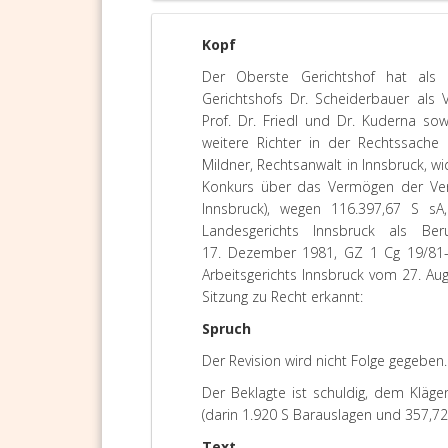
Kopf
Der Oberste Gerichtshof hat als 
Gerichtshofs Dr. Scheiderbauer als
Prof. Dr. Friedl und Dr. Kuderna sow
weitere Richter in der Rechtssache 
Mildner, Rechtsanwalt in Innsbruck, wi
Konkurs über das Vermögen der Verl
Innsbruck), wegen 116.397,67 S sA,
Landesgerichts Innsbruck als Beruf
17. Dezember 1981, GZ 1 Cg 19/81-1
Arbeitsgerichts Innsbruck vom 27. Aug
Sitzung zu Recht erkannt:
Spruch
Der Revision wird nicht Folge gegeben.
Der Beklagte ist schuldig, dem Kläg
(darin 1.920 S Barauslagen und 357,7
Text