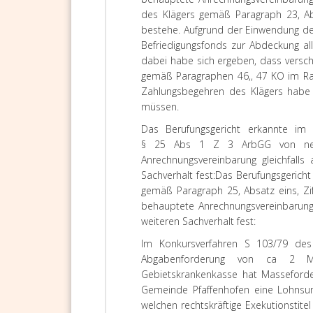
des Klägers gemäß Paragraph 23, Ab
bestehe. Aufgrund der Einwendung des
Befriedigungsfonds zur Abdeckung al
dabei habe sich ergeben, dass versc
gemäß Paragraphen 46,, 47 KO im Ran
Zahlungsbegehren des Klägers habe
müssen.
Das
Berufungsgericht
erkannte im S
§ 25 Abs 1 Z 3 ArbGG von neu
Anrechnungsvereinbarung gleichfalls
Sachverhalt fest:
Das Berufungsgericht
gemäß Paragraph 25, Absatz eins, Z
behauptete Anrechnungsvereinbarung 
weiteren Sachverhalt fest:
Im Konkursverfahren S 103/79 des
Abgabenforderung von ca 2 Mil
Gebietskrankenkasse hat Masseforde
Gemeinde Pfaffenhofen eine Lohnsum
welchen rechtskräftige Exekutionstit