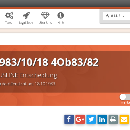
DR
ALLE
Tools
Legal.Tech
Über Uns
Hilfe
983/10/18 4Ob83/82
USLINE Entscheidung
Veröffentlicht am 18.10.1983
merk
DSGVO Vorlagen
11,90 €