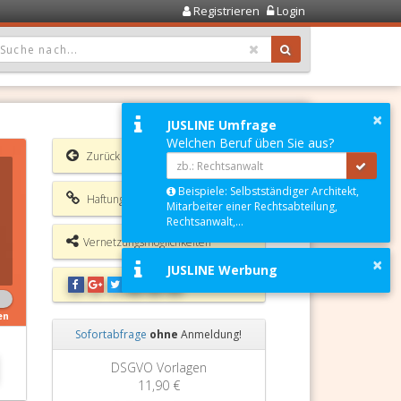
Registrieren
Login
OPDOWN: GEWÄHLTER WERT IST ALLE
×
JUSLINE Umfrage
Welchen Beruf üben Sie aus?
Zurück
Beispiele: Selbstständiger Architekt,
Haftungsausschluss
Mitarbeiter einer Rechtsabteilung,
Rechtsanwalt,...
Vernetzungsmöglichkeiten
×
JUSLINE Werbung
en
Sofortabfrage
ohne
Anmeldung!
Zurück
Weiter
Grundbuchauszug
11,90 €