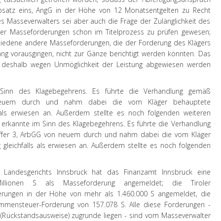
satz eins, AngG in der Höhe von 12 Monatsentgelten zu Recht
 Masseverwalters sei aber auch die Frage der Zulänglichkeit des
ler Masseforderungen schon im Titelprozess zu prüfen gewesen;
hiedene andere Masseforderungen, die der Forderung des Klägers
g vorausgingen, nicht zur Gänze berichtigt werden könnten. Das
 deshalb wegen Unmöglichkeit der Leistung abgewiesen werden
inn des Klagebegehrens. Es führte die Verhandlung gemäß
em durch und nahm dabei die vom Kläger behauptete
 als erwiesen an. Außerdem stellte es noch folgenden weiteren
 erkannte im Sinn des Klagebegehrens. Es führte die Verhandlung
iffer 3, ArbGG von neuem durch und nahm dabei die vom Kläger
gleichfalls als erwiesen an. Außerdem stellte es noch folgenden
 Landesgerichts Innsbruck hat das Finanzamt Innsbruck eine
lionen S als Masseforderung angemeldet; die Tiroler
rungen in der Höhe von mehr als 1.460.000 S angemeldet, die
mensteuer-Forderung von 157.078 S. Alle diese Forderungen -
el (Rückstandsausweise) zugrunde liegen - sind vom Masseverwalter