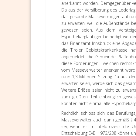
anerkannt worden. Demgegenüber verf
Da aus der Versilberung des Lederlag
das gesamte Massevermögen auf rund 1
zu erwarten, weil die Außenstände be
gewesen seien. Aus dem Versteige
Hypothekargläubiger befriedigt werde
das Finanzamt Innsbruck eine Abgabe
die Tiroler Gebietskrankenkasse 
angemeldet, die Gemeinde Pfaffenho
diese Forderungen - welchen rechtskrä
vom Masseverwalter anerkannt worde
rund 1,3 Millionen Sitzung Da aus de
erwarten seien, werde sich das gesam
Weitere Erlöse seien nicht zu erwar
zum größten Teil einbringlich gewe
könnten nicht einmal alle Hypothekarg
Rechtlich schloss sich das Berufungs
Masseverwalter auch dann gemäß § 40
sei, wenn er im Titelprozess die U
Entscheidung EvBl 1973/238 könne ums