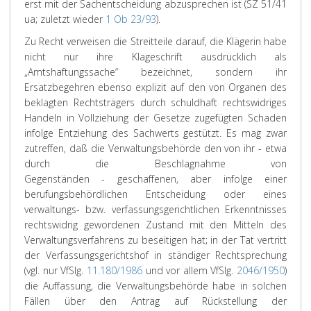
erst mit der Sachentscheidung abzusprechen ist (SZ 51/41
ua; zuletzt wieder
1 Ob 23/93
).
Zu Recht verweisen die Streitteile darauf, die Klägerin habe
nicht nur ihre Klageschrift ausdrücklich als
„Amtshaftungssache“ bezeichnet, sondern ihr
Ersatzbegehren ebenso explizit auf den von Organen des
beklagten Rechtsträgers durch schuldhaft rechtswidriges
Handeln in Vollziehung der Gesetze zugefügten Schaden
infolge Entziehung des Sachwerts gestützt. Es mag zwar
zutreffen, daß die Verwaltungsbehörde den von ihr - etwa
durch die Beschlagnahme von
Gegenständen - geschaffenen, aber infolge einer
berufungsbehördlichen Entscheidung oder eines
verwaltungs- bzw. verfassungsgerichtlichen Erkenntnisses
rechtswidrig gewordenen Zustand mit den Mitteln des
Verwaltungsverfahrens zu beseitigen hat; in der Tat vertritt
der Verfassungsgerichtshof in ständiger Rechtsprechung
(vgl. nur VfSlg.
11.180/1986
und vor allem VfSlg.
2046/1950
)
die Auffassung, die Verwaltungsbehörde habe in solchen
Fällen über den Antrag auf Rückstellung der