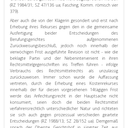
(RZ 1984/31; SZ 47/136 ua; Fasching, Komm. römisch vier
379).
Aber auch die von der Klägerin gesondert und erst nach
Erhebung ihres Rekurses gegen den in die gemeinsame
Ausfertigung beider Entscheidungen des
Berufungsgerichtes aufgenommenen
Zurückweisungsbeschluß, jedoch noch innerhalb der
vierwöchigen Frist ausgeführte Revision ist nicht - wie die
beklagte Partei und der Nebenintervenient in ihren
Rechtsmittelgegenschriften ins Treffen führen - infolge
Verbrauchs des Rechtsmittelrechts als unzulässig
zurückzuweisen. Immer schon wurde die Auffassung
vertreten, durch die Erhebung eines Kostenrekurses
innerhalb der für diesen vorgesehenen 14tägigen Frist
werde das Anfechtungsrecht in der Hauptsache nicht
konsumiert, seien doch die beiden Rechtsmittel
verfahrensrechtlich unterschiedlicher Natur und richteten
sie sich auch gegen prozessual verschieden geartete
Entscheidungen (RZ 1988/13; SZ 28/152 ua). Demgemäß
sprach der Oberste Gerichtshof in jüngster Zeit aus