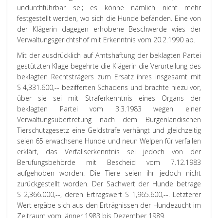
undurchführbar sei; es könne nämlich nicht mehr
festgestellt werden, wo sich die Hunde befänden. Eine von
der Klägerin dagegen erhobene Beschwerde wies der
Verwaltungsgerichtshof mit Erkenntnis vom 20.2.1990 ab.
Mit der ausdrücklich auf Amtshaftung der beklagten Partei
gestützten Klage begehrte die Klägerin die Verurteilung des
beklagten Rechtsträgers zum Ersatz ihres insgesamt mit
S 4,331.600,-- bezifferten Schadens und brachte hiezu vor,
über sie sei mit Straferkenntnis eines Organs der
beklagten Partei vom 3.3.1983 wegen einer
Verwaltungsübertretung nach dem Burgenländischen
Tierschutzgesetz eine Geldstrafe verhängt und gleichzeitig
seien 65 erwachsene Hunde und neun Welpen für verfallen
erklärt, das Verfallserkenntnis sei jedoch von der
Berufungsbehörde mit Bescheid vom 7.12.1983
aufgehoben worden. Die Tiere seien ihr jedoch nicht
zurückgestellt worden. Der Sachwert der Hunde betrage
S 2,366.000,--, deren Ertragswert S 1,965.600,--. Letzterer
Wert ergäbe sich aus den Erträgnissen der Hundezucht im
Zeitraum vom Jänner 1983 bis Dezember 1989.