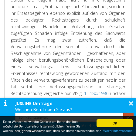
ausdrücklich als „Amtshaftungssache“ bezeichnet, sondern
ihr Ersatzbegehren ebenso explizit auf den von Organen
des beklagten Rechtsträgers durch schuldhaft
rechtswidriges Handeln in Vollziehung der Gesetze
zugefügten Schaden infolge Entziehung des Sachwerts
gestützt. Es mag zwar zutreffen, daß die
Verwaltungsbehörde den von ihr - etwa durch die
Beschlagnahme von Gegenständen - geschaffenen, aber
infolge einer berufungsbehördlichen Entscheidung oder
eines verwaltungs- bzw. verfassungsgerichtlichen
Erkenntnisses rechtswidrig gewordenen Zustand mit den
Mitteln des Verwaltungsverfahrens zu beseitigen hat; in der
Tat vertritt der Verfassungsgerichtshof in ständiger
Rechtsprechung vergleiche nur VfSlg.
11.180/1986
und vor
×
allem VfSlg.
2046/1950
) die Auffassung, die
JUSLINE Umfrage
Verwaltungsbehörde habe in solchen Fällen über den
Welchen Beruf üben Sie aus?
Antrag auf Rückstellung der beschlagnahmten
Gegenstände ebenso zu entscheiden wie über die
Diese Website verwendet Cookies um Ihnen das best
OK
Beispiele: Selbstständiger Architekt, Mitarbeiter einer
möglichste Benutzererlebnis zu ermöglichen. Wenn Sie
Ersatzleistung in Geld, wenn diese Gegenstände nicht
weitersurfen, gehen wir davon aus, dass Sie damit einverstanden sind.
Rechtsabteilung, Rechtsanwalt,...
Weiter Informationen
mehr vorhanden sind. Wie der Oberste Gerichtshof jedoch