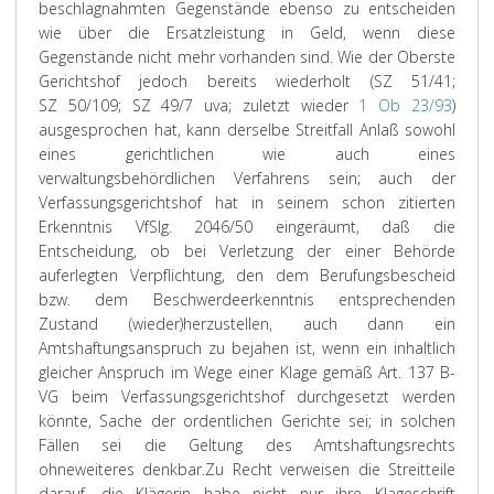
beschlagnahmten Gegenstände ebenso zu entscheiden
wie über die Ersatzleistung in Geld, wenn diese
Gegenstände nicht mehr vorhanden sind. Wie der Oberste
Gerichtshof jedoch bereits wiederholt (SZ 51/41;
SZ 50/109; SZ 49/7 uva; zuletzt wieder
1 Ob 23/93
)
ausgesprochen hat, kann derselbe Streitfall Anlaß sowohl
eines gerichtlichen wie auch eines
verwaltungsbehördlichen Verfahrens sein; auch der
Verfassungsgerichtshof hat in seinem schon zitierten
Erkenntnis VfSlg. 2046/50 eingeräumt, daß die
Entscheidung, ob bei Verletzung der einer Behörde
auferlegten Verpflichtung, den dem Berufungsbescheid
bzw. dem Beschwerdeerkenntnis entsprechenden
Zustand (wieder)herzustellen, auch dann ein
Amtshaftungsanspruch zu bejahen ist, wenn ein inhaltlich
gleicher Anspruch im Wege einer Klage gemäß Art. 137 B-
VG beim Verfassungsgerichtshof durchgesetzt werden
könnte, Sache der ordentlichen Gerichte sei; in solchen
Fällen sei die Geltung des Amtshaftungsrechts
ohneweiteres denkbar.
Zu Recht verweisen die Streitteile
darauf, die Klägerin habe nicht nur ihre Klageschrift