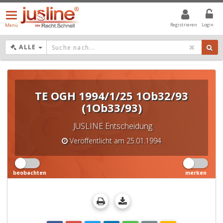
Menü
öffnen/schließen
Registrieren
Login
Menü
DROPDOWN: GEWÄHLTER WERT IST ALLE
ALLE
TE OGH 1994/1/25 1Ob32/93
(1Ob33/93)
JUSLINE Entscheidung
Veröffentlicht am 25.01.1994
beobachten
merken