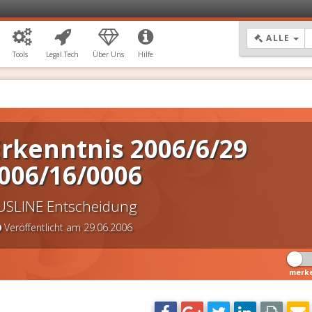
DR
ALLE
Tools
Legal.Tech
Über Uns
Hilfe
rkenntnis 2006/6/29
006/16/0006
USLINE Entscheidung
Veröffentlicht am 29.06.2006
merk