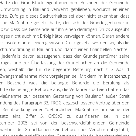
. Hätte der Grundstückseigentümer dem Ansinnen der Gemeinde
 Umwidmung in Bauland verwehrt geblieben, wodurch er einen
hätte. Zufolge dieses Sachverhaltes sei aber nicht erkennbar, dass
ine Maßnahme gesetzt hätte, der sich der Grundeigentümer in
 bzw. dass die Gemeinde auf ihn einen derartigen Druck ausgeübt
rages nicht auch mit Erfolg hätte verweigern können. Daran ändere
r insofern unter einen gewissen Druck gesetzt worden sei, als die
chtumwidmung in Bauland und damit einen finanziellen Nachteil
i jedenfalls davon auszugehen, dass der Grundeigentümer seine
rages und zur Überlassung der Grundflächen an die Gemeinde
nen, weshalb die für die begehrte Befreiung nach § 3 Abs. 1
e Zwangsmaßnahme nicht vorgelegen sei.
Mit dem im Instanzenzug
en Bescheid wies die belangte Behörde die Berufung als
hrte die belangte Behörde aus, die Verfahrensparteien hätten das
"Maßnahme zur besseren Gestaltung von Bauland" außer Streit
 Anwendung des Paragraph 33, TROG abgeschlossene Vertrag über den
e Rechtswirkung einer "behördlichen Maßnahme" im Sinne der
atz eins, Ziffer 5, GrEStG zu qualifizieren sei. In der
ezember 2005 sei von der beschwerdeführenden Gemeinde
erbes der Grundflächen kein behördliches Verfahren abgeführt,