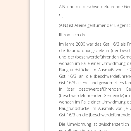
A.N. und die beschwerdeführende Gem
"II.
(A.N.) ist Alleineigentümer der Liegensch
III.
römisch drei.
Im Jahre 2000 war das Gst 16/3 als 
die Raumordnungsziele in (der besc
und der (beschwerdeführenden Gemein
wonach im Falle einer Umwidmung des 
Baugrundstücke im Ausmaß von je 7
Gst 16/3 an die (beschwerdeführen
Gst 16/3 als Freiland gewidmet. Es 
in (der beschwerdeführenden G
(beschwerdeführenden Gemeinde) im S
wonach im Falle einer Umwidmung des 
Baugrundstücke im Ausmaß von je 7
Gst 16/3 an die (beschwerdeführende 
Die Umwidmung ist zwischenzeitlich 
getroffenen Vereinbarung.