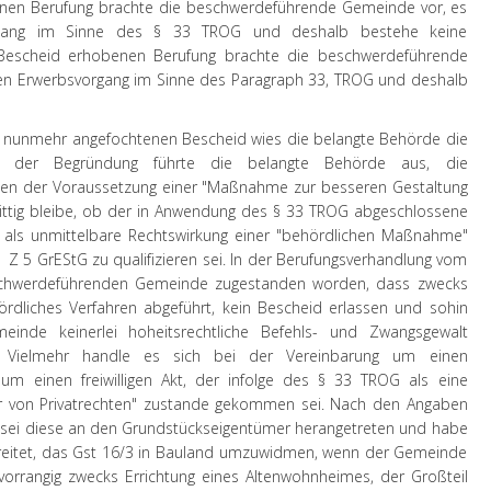
enen Berufung brachte die beschwerdeführende Gemeinde vor, es
rgang im Sinne des § 33 TROG und deshalb bestehe keine
Bescheid erhobenen Berufung brachte die beschwerdeführende
en Erwerbsvorgang im Sinne des Paragraph 33, TROG und deshalb
 nunmehr angefochtenen Bescheid wies die belangte Behörde die
n der Begründung führte die belangte Behörde aus, die
egen der Voraussetzung einer "Maßnahme zur besseren Gestaltung
Strittig bleibe, ob der in Anwendung des § 33 TROG abgeschlossene
 als unmittelbare Rechtswirkung einer "behördlichen Maßnahme"
1 Z 5 GrEStG zu qualifizieren sei. In der Berufungsverhandlung vom
schwerdeführenden Gemeinde zugestanden worden, dass zwecks
rdliches Verfahren abgeführt, kein Bescheid erlassen und sohin
inde keinerlei hoheitsrechtliche Befehls- und Zwangsgewalt
. Vielmehr handle es sich bei der Vereinbarung um einen
 um einen freiwilligen Akt, der infolge des § 33 TROG als eine
 von Privatrechten" zustande gekommen sei. Nach den Angaben
ei diese an den Grundstückseigentümer herangetreten und habe
reitet, das Gst 16/3 in Bauland umzuwidmen, wenn der Gemeinde
vorrangig zwecks Errichtung eines Altenwohnheimes, der Großteil