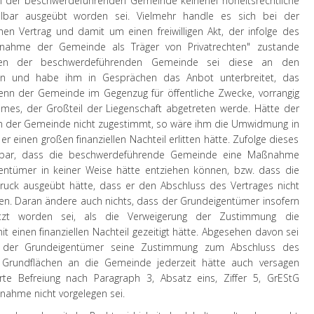
n der beschwerdeführenden Gemeinde keinerlei hoheitsrechtliche
elbar ausgeübt worden sei. Vielmehr handle es sich bei der
hen Vertrag und damit um einen freiwilligen Akt, der infolge des
nahme der Gemeinde als Träger von Privatrechten" zustande
n der beschwerdeführenden Gemeinde sei diese an den
ten und habe ihm in Gesprächen das Anbot unterbreitet, das
nn der Gemeinde im Gegenzug für öffentliche Zwecke, vorrangig
imes, der Großteil der Liegenschaft abgetreten werde. Hätte der
 der Gemeinde nicht zugestimmt, so wäre ihm die Umwidmung in
 einen großen finanziellen Nachteil erlitten hätte. Zufolge dieses
ennbar, dass die beschwerdeführende Gemeinde eine Maßnahme
gentümer in keiner Weise hätte entziehen können, bzw. dass die
ruck ausgeübt hätte, dass er den Abschluss des Vertrages nicht
nen. Daran ändere auch nichts, dass der Grundeigentümer insofern
tzt worden sei, als die Verweigerung der Zustimmung die
einen finanziellen Nachteil gezeitigt hätte. Abgesehen davon sei
s der Grundeigentümer seine Zustimmung zum Abschluss des
 Grundflächen an die Gemeinde jederzeit hätte auch versagen
te Befreiung nach Paragraph 3, Absatz eins, Ziffer 5, GrEStG
nahme nicht vorgelegen sei.