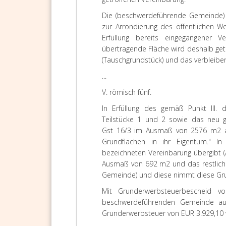
Die (beschwerdeführende Gemeinde) b
zur Arrondierung des öffentlichen W
Erfüllung bereits eingegangener 
übertragende Fläche wird deshalb getei
(Tauschgrundstück) und das verbleibe
...
V.
römisch fünf.
In Erfüllung des gemäß Punkt III. d
Teilstücke 1 und 2 sowie das neu 
Gst 16/3 im Ausmaß von 2576 m2 a
Grundflächen in ihr Eigentum."
In 
bezeichneten Vereinbarung übergibt (
Ausmaß von 692 m2 und das restlich
Gemeinde) und diese nimmt diese Grun
Mit Grunderwerbsteuerbescheid v
beschwerdeführenden Gemeinde au
Grunderwerbsteuer von EUR 3.929,10 