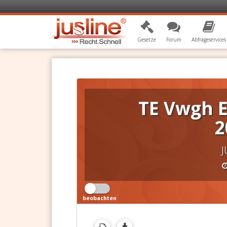
Gesetze
Forum
Abfrageservices
TE Vwgh E
2
J
beobachten