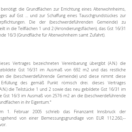
enötigt die Grundflächen zur Errichtung eines Altenwohnheims,
eges auf Gst ... und zur Schaffung eines Tauschgrundstückes zur
Verpflichtungen. Die der (beschwerdeführenden Gemeinde) zu
lt in die Teilflächen 1 und 2 (Arrondierungsflächen), das Gst 16/31
nde 16/3 (Grundfläche für Altenwohnheim samt Zufahrt).
ieses Vertrages bezeichneten Vereinbarung übergibt (A.N.) die
gebildete Gst 16/31 im Ausmaß von 692 m2 und das restliche
n die (beschwerdeführende Gemeinde) und diese nimmt diese
Erfüllung des gemäß Punkt römisch drei. dieses Vertrages
A.N.) die Teilstücke 1 und 2 sowie das neu gebildete Gst 16/31 im
e Gst 16/3 im Ausmaß von 2576 m2 an die (beschwerdeführende
dflächen in ihr Eigentum."
om 1. Februar 2005 schrieb das Finanzamt Innsbruck der
sgehend von einer Bemessungsgrundlage von EUR 112.260,--
vor.