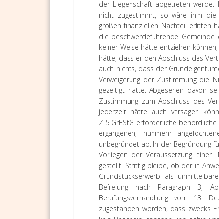
der Liegenschaft abgetreten werde
nicht zugestimmt, so wäre ihm die
großen finanziellen Nachteil erlitten 
die beschwerdeführende Gemeinde e
keiner Weise hätte entziehen können,
hätte, dass er den Abschluss des Vert
auch nichts, dass der Grundeigentüme
Verweigerung der Zustimmung die Ni
gezeitigt hätte. Abgesehen davon se
Zustimmung zum Abschluss des Vert
jederzeit hätte auch versagen kön
Z 5 GrEStG erforderliche behördlich
ergangenen, nunmehr angefochten
unbegründet ab. In der Begründung fü
Vorliegen der Voraussetzung einer 
gestellt. Strittig bleibe, ob der in
Grundstückserwerb als unmittelbar
Befreiung nach Paragraph 3, Abs
Berufungsverhandlung vom 13. D
zugestanden worden, dass zwecks Erw