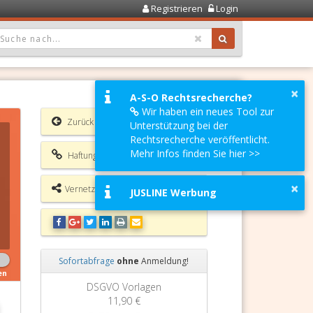
Registrieren
Login
OPDOWN: GEWÄHLTER WERT IST ALLE
×
A-S-O Rechtsrecherche?
Wir haben ein neues Tool zur
Zurück
Unterstützung bei der
Rechtsrecherche veröffentlicht.
Mehr Infos finden Sie hier >>
Haftungsausschluss
×
Vernetzungsmöglichkeiten
JUSLINE Werbung
Sofortabfrage
ohne
Anmeldung!
en
Zurück
Weiter
Grundbuchauszug
11,90 €