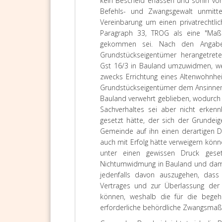
kein Bescheid erlassen und sohin vo
Befehls- und Zwangsgewalt unmitt
Vereinbarung um einen privatrechtlic
Paragraph 33, TROG als eine "Maß
gekommen sei. Nach den Angabe
Grundstückseigentümer herangetre
Gst 16/3 in Bauland umzuwidmen, we
zwecks Errichtung eines Altenwohnhe
Grundstückseigentümer dem Ansinnen
Bauland verwehrt geblieben, wodurch er
Sachverhaltes sei aber nicht erk
gesetzt hätte, der sich der Grundei
Gemeinde auf ihn einen derartigen D
auch mit Erfolg hätte verweigern kön
unter einen gewissen Druck gese
Nichtumwidmung in Bauland und damit 
jedenfalls davon auszugehen, das
Vertrages und zur Überlassung der
können, weshalb die für die begehr
erforderliche behördliche Zwangsmaß