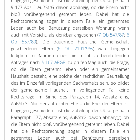
hingegen geschieden - ist die Zuteilung der Obsorge nach
§ 177 Abs 1 AußStrG davon abhängig, ob die Eltern nicht
bloß vorübergehend getrennt leben. Dabei hat die
Rechtsprechung sogar in diesem Falle ein getrenntes
Leben auch bei Benützung derselben Wohnung, wenn
auch mit Vorsicht, als denkbar angesehen (
7 Ob 547/87
;
6
Ob 557/89
). Die dauernde häusliche Gemeinschaft
geschiedener Eltern (
6 Ob 2191/96s
) wäre hingegen
lediglich im Rahmen eines hier nicht zu beurteilenden
Antrages nach
§ 167 ABGB
zu prüfen.
Mag auch die Frage,
ob die Eltern getrennt leben oder ein gemeinsamer
Haushalt besteht, eine solche der rechtlichen Beurteilung
des im Einzelfall vorliegenden Sachverhalts sein, so bildet
der gemeinsame Haushalt im vorliegenden Fall keine
Rechtsfrage im Sinne des Paragraph 14, Absatz eins,
AußStrG. Nur bei aufrechter Ehe - die Ehe der Eltern ist
hingegen geschieden - ist die Zuteilung der Obsorge nach
Paragraph 177, Absatz eins, AußStrG davon abhängig, ob
die Eltern nicht bloß vorübergehend getrennt leben. Dabei
hat die Rechtsprechung sogar in diesem Falle ein
getrenntes Leben auch bei Benützung derselben