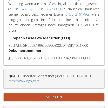
Wohnung, wenn auch mit Vorsicht, als denkbar angesehen
(
7 Ob 547/87
;
6 Ob 557/89
). Die dauernde häusliche
Gemeinschaft geschiedener Eltern (
6 Ob 2191/96s
) wäre
hingegen lediglich im Rahmen eines hier nicht zu
beurteilenden Antrages nach Paragraph 167, ABGB zu
prüfen.
European Case Law Identifier (ECLI)
ECLI:AT:OGH0002:1998:0090OB00204.98K.1021.000
Dokumentnummer
JJT_19981021_OGH0002_0090OB00204_98K0000_000
Quelle:
Oberster Gerichtshof (und OLG, LG, BG) OGH,
http://www.ogh.gv.at
MERKEN