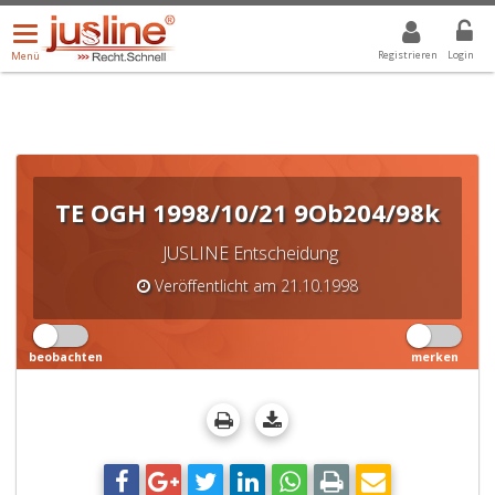
Menü
DROPDOWN: GEWÄHLTER WERT IST ALLE
ALLE
öffnen/schließen
Registrieren
Login
Menü
TE OGH 1998/10/21 9Ob204/98k
JUSLINE Entscheidung
Veröffentlicht am 21.10.1998
beobachten
merken