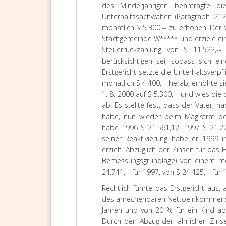
des Minderjährigen beantragte d
Unterhaltssachwalter (Paragraph 21
monatlich S 5.300,-- zu erhöhen. Der 
Stadtgemeinde W***** und erziele ei
Steuerrückzahlung von S 11.522,-
berücksichtigen sei, sodass sich e
Erstgericht setzte die Unterhaltsverpf
monatlich S 4.400,-- herab, erhöhte sie
1. 8. 2000 auf S 5.300,-- und wies 
ab. Es stellte fest, dass der Vater,
habe, nun wieder beim Magistrat de
habe 1996 S 21.561,12, 1997 S 21.220
seiner Reaktivierung habe er 1999 
erzielt. Abzüglich der Zinsen für das
Bemessungsgrundlage) von einem mon
24.741,-- für 1997, von S 24.425,-- fü
Rechtlich führte das Erstgericht au
des anrechenbaren Nettoeinkommens d
Jahren und von 20 % für ein Kind ab
Durch den Abzug der jährlichen Zins