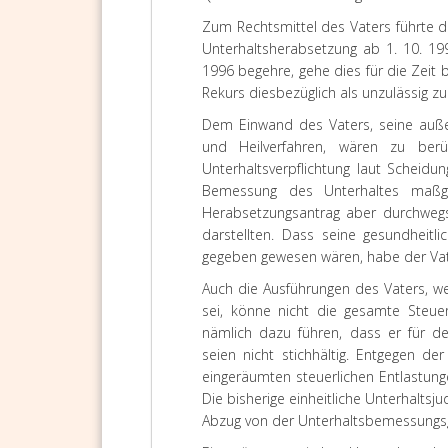
Zum Rechtsmittel des Vaters führte d
Unterhaltsherabsetzung ab 1. 10. 19
1996 begehre, gehe dies für die Zeit
Rekurs diesbezüglich als unzulässig z
Dem Einwand des Vaters, seine auße
und Heilverfahren, wären zu ber
Unterhaltsverpflichtung laut Scheidu
Bemessung des Unterhaltes maßge
Herabsetzungsantrag aber durchwegs
darstellten. Dass seine gesundheit
gegeben gewesen wären, habe der Vat
Auch die Ausführungen des Vaters, w
sei, könne nicht die gesamte Steue
nämlich dazu führen, dass er für de
seien nicht stichhältig. Entgegen de
eingeräumten steuerlichen Entlastung
Die bisherige einheitliche Unterhaltsj
Abzug von der Unterhaltsbemessungs