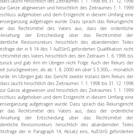
ass (auch) hinsichtlich des Zeitraumes 1. 1. 1998 bis 31. 12. 1998
zur Gänze abgewiesen und hinsichtlich des Zeitraumes 1. 1. 1999
 Beschluss aufgehoben und dem Erstgericht in diesem Umfang eine
rensergänzung aufgetragen wurde. Dazu sprach das Rekursgericht
er das Rechtsmittel des Vaters aus, dass der ordentliche
in Ansehung der Entscheidung über das Rechtsmittel der
entliche Revisionsrekurs hinsichtlich des abändernden Teiles
htsfrage der in § 14 Abs 1 AußStrG geforderten Qualifikation nicht
chtsmittel des Vaters hinsichtlich des den Zeitraum 1. 6. 1996 bis
zurück und gab ihm im Übrigen nicht Folge. Auch der Rekurs der
t zurückgewiesen, als ab 1. 8. 2000 ein über S 5.300,-- monatlich
urde. Im Übrigen gab das Gericht zweiter Instanz dem Rekurs der
ass (auch) hinsichtlich des Zeitraumes 1. 1. 1998 bis 31. 12. 1998
zur Gänze abgewiesen und hinsichtlich des Zeitraumes 1. 1. 1999
 Beschluss aufgehoben und dem Erstgericht in diesem Umfang eine
rensergänzung aufgetragen wurde. Dazu sprach das Rekursgericht
er das Rechtsmittel des Vaters aus, dass der ordentliche
in Ansehung der Entscheidung über das Rechtsmittel der
entliche Revisionsrekurs hinsichtlich des abändernden Teiles
echtsfrage der in Paragraph 14, Absatz eins, AußStrG geforderten