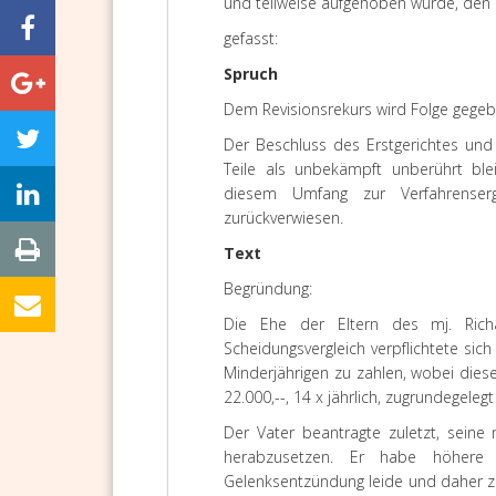
und teilweise aufgehoben wurde, den
gefasst:
Spruch
Dem Revisionsrekurs wird Folge gegeb
Der Beschluss des Erstgerichtes und
Teile als unbekämpft unberührt ble
diesem Umfang zur Verfahrenserg
zurückverwiesen.
Text
Begründung:
Die Ehe der Eltern des mj. Rich
Scheidungsvergleich verpflichtete sich
Minderjährigen zu zahlen, wobei dies
22.000,--, 14 x jährlich, zugrundegeleg
Der Vater beantragte zuletzt, seine 
herabzusetzen. Er habe höhere 
Gelenksentzündung leide und daher zu