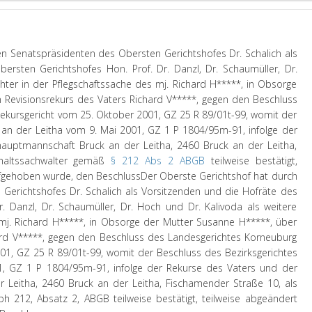
n Senatspräsidenten des Obersten Gerichtshofes Dr. Schalich als
ersten Gerichtshofes Hon. Prof. Dr. Danzl, Dr. Schaumüller, Dr.
chter in der Pflegschaftssache des mj. Richard H*****, in Obsorge
 Revisionsrekurs des Vaters Richard V*****, gegen den Beschluss
ekursgericht vom 25. Oktober 2001, GZ 25 R 89/01t-99, womit der
 an der Leitha vom 9. Mai 2001, GZ 1 P 1804/95m-91, infolge der
auptmannschaft Bruck an der Leitha, 2460 Bruck an der Leitha,
rhaltssachwalter gemäß
§ 212 Abs 2 ABGB
teilweise bestätigt,
ufgehoben wurde, den Beschluss
Der Oberste Gerichtshof hat durch
Gerichtshofes Dr. Schalich als Vorsitzenden und die Hofräte des
. Danzl, Dr. Schaumüller, Dr. Hoch und Dr. Kalivoda als weitere
 mj. Richard H*****, in Obsorge der Mutter Susanne H*****, über
ard V*****, gegen den Beschluss des Landesgerichtes Korneuburg
01, GZ 25 R 89/01t-99, womit der Beschluss des Bezirksgerichtes
1, GZ 1 P 1804/95m-91, infolge der Rekurse des Vaters und der
 Leitha, 2460 Bruck an der Leitha, Fischamender Straße 10, als
h 212, Absatz 2, ABGB teilweise bestätigt, teilweise abgeändert