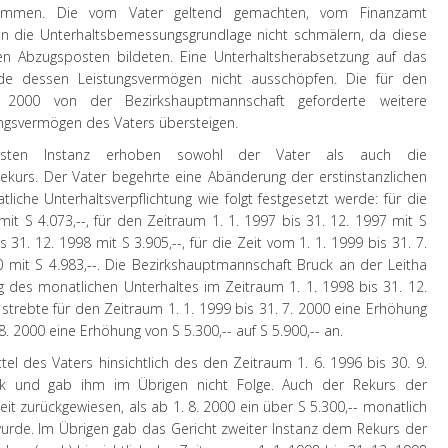
nommen. Die vom Vater geltend gemachten, vom Finanzamt
 die Unterhaltsbemessungsgrundlage nicht schmälern, da diese
en Abzugsposten bildeten. Eine Unterhaltsherabsetzung auf das
e dessen Leistungsvermögen nicht ausschöpfen. Die für den
2000 von der Bezirkshauptmannschaft geforderte weitere
ngsvermögen des Vaters übersteigen.
rsten Instanz erhoben sowohl der Vater als auch die
Rekurs. Der Vater begehrte eine Abänderung der erstinstanzlichen
iche Unterhaltsverpflichtung wie folgt festgesetzt werde: für die
mit S 4.073,--, für den Zeitraum 1. 1. 1997 bis 31. 12. 1997 mit S
is 31. 12. 1998 mit S 3.905,--, für die Zeit vom 1. 1. 1999 bis 31. 7.
0 mit S 4.983,--. Die Bezirkshauptmannschaft Bruck an der Leitha
 des monatlichen Unterhaltes im Zeitraum 1. 1. 1998 bis 31. 12.
 strebte für den Zeitraum 1. 1. 1999 bis 31. 7. 2000 eine Erhöhung
 8. 2000 eine Erhöhung von S 5.300,-- auf S 5.900,-- an.
el des Vaters hinsichtlich des den Zeitraum 1. 6. 1996 bis 30. 9.
ck und gab ihm im Übrigen nicht Folge. Auch der Rekurs der
t zurückgewiesen, als ab 1. 8. 2000 ein über S 5.300,-- monatlich
urde. Im Übrigen gab das Gericht zweiter Instanz dem Rekurs der