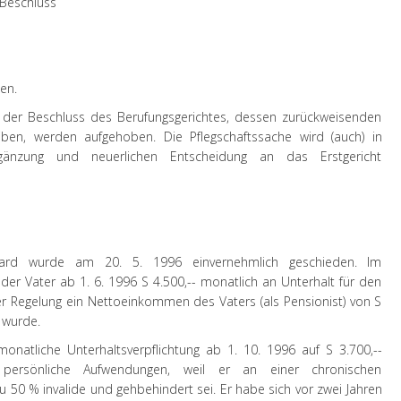
 Beschluss
en.
 der Beschluss des Berufungsgerichtes, dessen zurückweisenden
iben, werden aufgehoben. Die Pflegschaftssache wird (auch) in
änzung und neuerlichen Entscheidung an das Erstgericht
ard wurde am 20. 5. 1996 einvernehmlich geschieden. Im
 der Vater ab 1. 6. 1996 S 4.500,-- monatlich an Unterhalt für den
er Regelung ein Nettoeinkommen des Vaters (als Pensionist) von S
t wurde.
monatliche Unterhaltsverpflichtung ab 1. 10. 1996 auf S 3.700,--
persönliche Aufwendungen, weil er an einer chronischen
 50 % invalide und gehbehindert sei. Er habe sich vor zwei Jahren