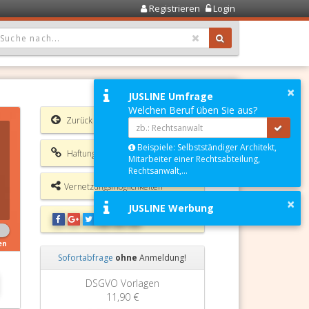
Registrieren
Login
OPDOWN: GEWÄHLTER WERT IST ALLE
×
JUSLINE Umfrage
Welchen Beruf üben Sie aus?
Zurück
Beispiele: Selbstständiger Architekt,
Haftungsausschluss
Mitarbeiter einer Rechtsabteilung,
Rechtsanwalt,...
Vernetzungsmöglichkeiten
×
JUSLINE Werbung
en
Sofortabfrage
ohne
Anmeldung!
Zurück
Weiter
Grundbuchauszug
11,90 €