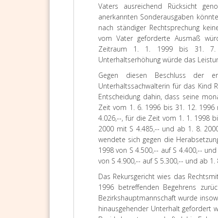
Vaters ausreichend Rücksicht ge
anerkannten Sonderausgaben könnten
nach ständiger Rechtsprechung kein
vom Vater geforderte Ausmaß würd
Zeitraum 1. 1. 1999 bis 31. 7. 
Unterhaltserhöhung würde das Leistu
Gegen diesen Beschluss der e
Unterhaltssachwalterin für das Kind 
Entscheidung dahin, dass seine monatl
Zeit vom 1. 6. 1996 bis 31. 12. 1996 
4.026,--, für die Zeit vom 1. 1. 1998 b
2000 mit S 4.485,-- und ab 1. 8. 200
wendete sich gegen die Herabsetzung
1998 von S 4.500,-- auf S 4.400,-- und
von S 4.900,-- auf S 5.300,-- und ab 1.
Das Rekursgericht wies das Rechtsmitt
1996 betreffenden Begehrens zurü
Bezirkshauptmannschaft wurde insowei
hinausgehender Unterhalt gefordert w