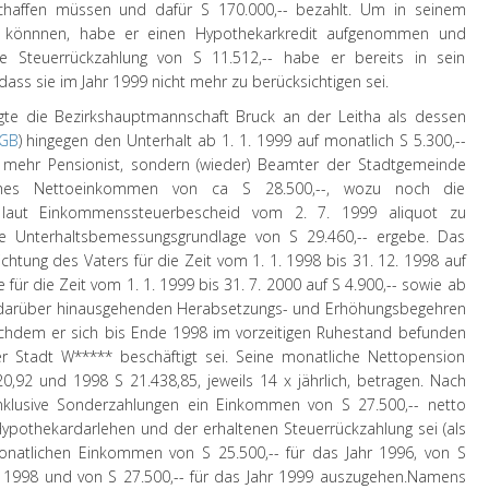
chaffen müssen und dafür S 170.000,-- bezahlt. Um in seinem
u könnnen, habe er einen Hypothekarkredit aufgenommen und
e Steuerrückzahlung von S 11.512,-- habe er bereits in sein
ss sie im Jahr 1999 nicht mehr zu berücksichtigen sei.
te die Bezirkshauptmannschaft Bruck an der Leitha als dessen
BGB
) hingegen den Unterhalt ab 1. 1. 1999 auf monatlich S 5.300,--
t mehr Pensionist, sondern (wieder) Beamter der Stadtgemeinde
ches Nettoeinkommen von ca S 28.500,--, wozu noch die
- laut Einkommenssteuerbescheid vom 2. 7. 1999 aliquot zu
ine Unterhaltsbemessungsgrundlage von S 29.460,-- ergebe. Das
lichtung des Vaters für die Zeit vom 1. 1. 1998 bis 31. 12. 1998 auf
 für die Zeit vom 1. 1. 1999 bis 31. 7. 2000 auf S 4.900,-- sowie ab
die darüber hinausgehenden Herabsetzungs- und Erhöhungsbegehren
 nachdem er sich bis Ende 1998 im vorzeitigen Ruhestand befunden
r Stadt W***** beschäftigt sei. Seine monatliche Nettopension
,92 und 1998 S 21.438,85, jeweils 14 x jährlich, betragen. Nach
inklusive Sonderzahlungen ein Einkommen von S 27.500,-- netto
 Hypothekardarlehen und der erhaltenen Steuerrückzahlung sei (als
atlichen Einkommen von S 25.500,-- für das Jahr 1996, von S
ür 1998 und von S 27.500,-- für das Jahr 1999 auszugehen.
Namens