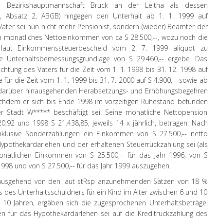
ie Bezirkshauptmannschaft Bruck an der Leitha als dessen
2, Absatz 2, ABGB) hingegen den Unterhalt ab 1. 1. 1999 auf
Vater sei nun nicht mehr Pensionist, sondern (wieder) Beamter der
n monatliches Nettoeinkommen von ca S 28.500,--, wozu noch die
- laut Einkommenssteuerbescheid vom 2. 7. 1999 aliquot zu
ine Unterhaltsbemessungsgrundlage von S 29.460,-- ergebe. Das
lichtung des Vaters für die Zeit vom 1. 1. 1998 bis 31. 12. 1998 auf
 für die Zeit vom 1. 1. 1999 bis 31. 7. 2000 auf S 4.900,-- sowie ab
die darüber hinausgehenden Herabsetzungs- und Erhöhungsbegehren
 nachdem er sich bis Ende 1998 im vorzeitigen Ruhestand befunden
r Stadt W***** beschäftigt sei. Seine monatliche Nettopension
,92 und 1998 S 21.438,85, jeweils 14 x jährlich, betragen. Nach
inklusive Sonderzahlungen ein Einkommen von S 27.500,-- netto
 Hypothekardarlehen und der erhaltenen Steuerrückzahlung sei (als
atlichen Einkommen von S 25.500,-- für das Jahr 1996, von S
r 1998 und von S 27.500,-- für das Jahr 1999 auszugehen.
s, ausgehend von den laut stRsp anzunehmenden Sätzen von 18 %
es Unterhaltsschuldners für ein Kind im Alter zwischen 6 und 10
 10 Jahren, ergäben sich die zugesprochenen Unterhaltsbeträge.
en für das Hypothekardarlehen sei auf die Kreditrückzahlung des