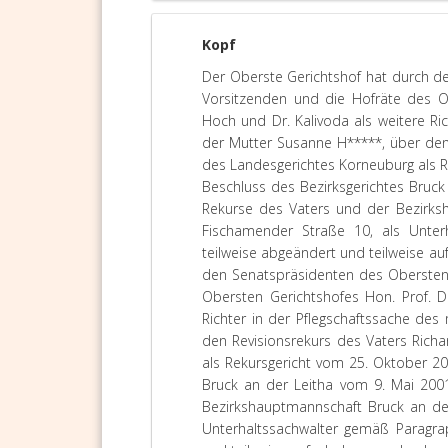
Kopf
Der Oberste Gerichtshof hat durch de
Vorsitzenden und die Hofräte des Ob
Hoch und Dr. Kalivoda als weitere Ri
der Mutter Susanne H*****, über den
des Landesgerichtes Korneuburg als R
Beschluss des Bezirksgerichtes Bruck
Rekurse des Vaters und der Bezirksh
Fischamender Straße 10, als Unte
teilweise abgeändert und teilweise a
den Senatspräsidenten des Obersten 
Obersten Gerichtshofes Hon. Prof. Dr
Richter in der Pflegschaftssache des
den Revisionsrekurs des Vaters Rich
als Rekursgericht vom 25. Oktober 20
Bruck an der Leitha vom 9. Mai 200
Bezirkshauptmannschaft Bruck an der
Unterhaltssachwalter gemäß Paragrap