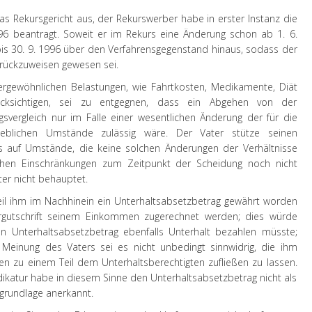
as Rekursgericht aus, der Rekurswerber habe in erster Instanz die
96 beantragt. Soweit er im Rekurs eine Änderung schon ab 1. 6.
 bis 30. 9. 1996 über den Verfahrensgegenstand hinaus, sodass der
urückzuweisen gewesen sei.
rgewöhnlichen Belastungen, wie Fahrtkosten, Medikamente, Diät
ücksichtigen, sei zu entgegnen, dass ein Abgehen von der
ngsvergleich nur im Falle einer wesentlichen Änderung der für die
blichen Umstände zulässig wäre. Der Vater stütze seinen
 auf Umstände, die keine solchen Änderungen der Verhältnisse
lichen Einschränkungen zum Zeitpunkt der Scheidung noch nicht
er nicht behauptet.
eil ihm im Nachhinein ein Unterhaltsabsetzbetrag gewährt worden
rgutschrift seinem Einkommen zugerechnet werden; dies würde
n Unterhaltsabsetzbetrag ebenfalls Unterhalt bezahlen müsste;
r Meinung des Vaters sei es nicht unbedingt sinnwidrig, die ihm
en zu einem Teil dem Unterhaltsberechtigten zufließen zu lassen.
udikatur habe in diesem Sinne den Unterhaltsabsetzbetrag nicht als
grundlage anerkannt.