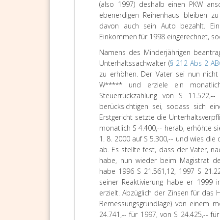
(also 1997) deshalb einen PKW ans
ebenerdigen Reihenhaus bleiben z
davon auch sein Auto bezahlt. Ein
Einkommen für 1998 eingerechnet, soda
Namens des Minderjährigen beantrag
Unterhaltssachwalter (
§ 212 Abs 2 A
zu erhöhen. Der Vater sei nun nich
W***** und erziele ein monatli
Steuerrückzahlung von S 11.522,-
berücksichtigen sei, sodass sich e
Erstgericht setzte die Unterhaltsverpf
monatlich S 4.400,-- herab, erhöhte sie
1. 8. 2000 auf S 5.300,-- und wies 
ab. Es stellte fest, dass der Vater,
habe, nun wieder beim Magistrat de
habe 1996 S 21.561,12, 1997 S 21.220
seiner Reaktivierung habe er 1999 
erzielt. Abzüglich der Zinsen für das
Bemessungsgrundlage) von einem mon
24.741,-- für 1997, von S 24.425,-- f