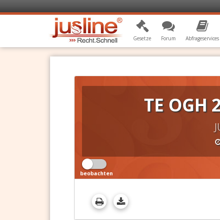
Gesetze
Forum
Abfrageservices
TE OGH 2
J
beobachten