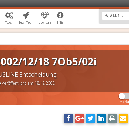
DR
ALLE
Tools
Legal.Tech
Über Uns
Hilfe
002/12/18 7Ob5/02i
USLINE Entscheidung
Veröffentlicht am 18.12.2002
merk
DSGVO Vorlagen
11,90 €