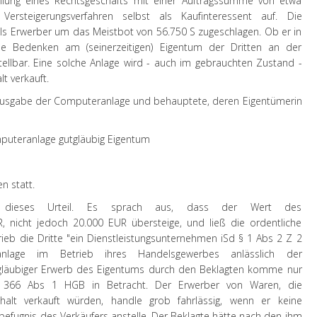
lung eines Rechtsgeschäfts mit einer Auftragssumme von etwa
ersteigerungsverfahren selbst als Kaufinteressent auf. Die
 Erwerber um das Meistbot von 56.750 S zugeschlagen. Ob er in
e Bedenken am (seinerzeitigen) Eigentum der Dritten an der
stellbar. Eine solche Anlage wird - auch im gebrauchten Zustand -
t verkauft.
rausgabe der Computeranlage und behauptete, deren Eigentümerin
mputeranlage gutgläubig Eigentum
n statt.
gte dieses Urteil. Es sprach aus, dass der Wert des
 nicht jedoch 20.000 EUR übersteige, und ließ die ordentliche
rieb die Dritte "ein Dienstleistungsunternehmen iSd § 1 Abs 2 Z 2
lage im Betrieb ihres Handelsgewerbes anlässlich der
gutgläubiger Erwerb des Eigentums durch den Beklagten komme nur
 366 Abs 1 HGB in Betracht. Der Erwerber von Waren, die
halt verkauft würden, handle grob fahrlässig, wenn er keine
efugnis des Verkäufers anstelle. Der Beklagte hätte nach den ihm