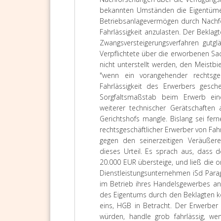
bekannten Umständen die Eigentümers
Betriebsanlagevermögen durch Nachfo
Fahrlässigkeit anzulasten. Der Bekl
Zwangsversteigerungsverfahren gutg
Verpflichtete über die erworbenen S
nicht unterstellt werden, den Meistb
"wenn ein vorangehender rechtsges
Fahrlässigkeit des Erwerbers gesche
Sorgfaltsmaßstab beim Erwerb ein
weiterer technischer Gerätschaften
Gerichtshofs mangle. Bislang sei fe
rechtsgeschäftlicher Erwerber von Fa
gegen den seinerzeitigen Veräußerer 
dieses Urteil. Es sprach aus, dass 
20.000 EUR übersteige, und ließ die or
Dienstleistungsunternehmen iSd Parag
im Betrieb ihres Handelsgewerbes anlä
des Eigentums durch den Beklagten 
eins, HGB in Betracht. Der Erwerber
würden, handle grob fahrlässig, we