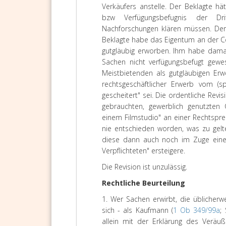
Verkäufers anstelle. Der Beklagte 
bzw Verfügungsbefugnis der Dri
Nachforschungen klären müssen. Dere
Beklagte habe das Eigentum an der C
gutgläubig erworben. Ihm habe damal
Sachen nicht verfügungsbefugt gewe
Meistbietenden als gutgläubigen Er
rechtsgeschäftlicher Erwerb vom (sp
gescheitert" sei. Die ordentliche Revi
gebrauchten, gewerblich genutzten 
einem Filmstudio" an einer Rechtspre
nie entschieden worden, was zu gelt
diese dann auch noch im Zuge eines
Verpflichteten" ersteigere.
Die Revision ist unzulässig.
Rechtliche Beurteilung
1. Wer Sachen erwirbt, die üblicherw
sich - als Kaufmann (
1 Ob 349/99a
;
allein mit der Erklärung des Veräu