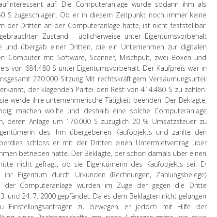
 Kaufinteressent auf. Die Computeranlage wurde sodann ihm als
0 S zugeschlagen. Ob er in diesem Zeitpunkt noch immer keine
 der Dritten an der Computeranlage hatte, ist nicht feststellbar.
gebrauchten Zustand - üblicherweise unter Eigentumsvorbehalt
te und übergab einer Dritten, die ein Unternehmen zur digitalen
nen Computer mit Software, Scanner, Mischpult, zwei Boxen und
s von 684.480 S unter Eigentumsvorbehalt. Der Kaufpreis war in
 insgesamt 270.000 Sitzung Mit rechtskräftigem Versäumungsurteil
erkannt, der klagenden Partei den Rest von 414.480 S zu zahlen.
 sie werde ihre unternehmerische Tätigkeit beenden. Der Beklagte,
ändig machen wollte und deshalb eine solche Computeranlage
tten, deren Anlage um 170.000 S zuzüglich 20 % Umsatzsteuer zu
e Eigentümerin des ihm übergebenen Kaufobjekts und zahlte den
berdies schloss er mit der Dritten einen Untermietvertrag über
hmen betrieben hatte. Der Beklagte, der schon damals über einen
itte nicht gefragt, ob sie Eigentümerin des Kaufobjekts sei. Er
, ihr Eigentum durch Urkunden (Rechnungen, Zahlungsbelege)
te der Computeranlage wurden im Zuge der gegen die Dritte
 3. und 24. 7. 2000 gepfändet. Da es dem Beklagten nicht gelungen
zu Einstellungsanträgen zu bewegen, er jedoch mit Hilfe der