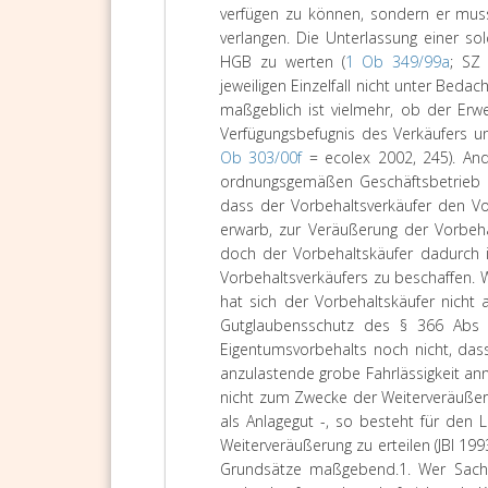
verfügen zu können, sondern er mus
verlangen. Die Unterlassung einer so
HGB zu werten (
1 Ob 349/99a
; SZ
jeweiligen Einzelfall nicht unter Bed
maßgeblich ist vielmehr, ob der Erwe
Verfügungsbefugnis des Verkäufers u
Ob 303/00f
= ecolex 2002, 245). And
ordnungsgemäßen Geschäftsbetrieb e
dass der Vorbehaltsverkäufer den V
erwarb, zur Veräußerung der Vorbeh
doch der Vorbehaltskäufer dadurch in
Vorbehaltsverkäufers zu beschaffen. 
hat sich der Vorbehaltskäufer nicht 
Gutglaubensschutz des § 366 Abs
Eigentumsvorbehalts noch nicht, das
anzulastende grobe Fahrlässigkeit a
nicht zum Zwecke der Weiterveräußer
als Anlagegut -, so besteht für den 
Weiterveräußerung zu erteilen (JBl 199
Grundsätze maßgebend.
1. Wer Sach