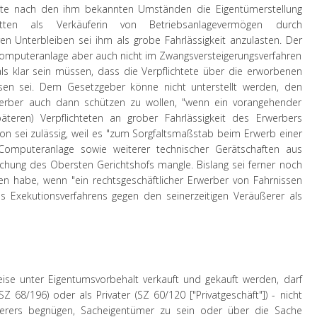
hätte nach den ihm bekannten Umständen die Eigentümerstellung
tten als Verkäuferin von Betriebsanlagevermögen durch
n Unterbleiben sei ihm als grobe Fahrlässigkeit anzulasten. Der
omputeranlage aber auch nicht im Zwangsversteigerungsverfahren
s klar sein müssen, dass die Verpflichtete über die erworbenen
sen sei. Dem Gesetzgeber könne nicht unterstellt werden, den
werber auch dann schützen zu wollen, "wenn ein vorangehender
äteren) Verpflichteten an grober Fahrlässigkeit des Erwerbers
sion sei zulässig, weil es "zum Sorgfaltsmaßstab beim Erwerb einer
Computeranlage sowie weiterer technischer Gerätschaften aus
chung des Obersten Gerichtshofs mangle. Bislang sei ferner noch
en habe, wenn "ein rechtsgeschäftlicher Erwerber von Fahrnissen
 Exekutionsverfahrens gegen den seinerzeitigen Veräußerer als
eise unter Eigentumsvorbehalt verkauft und gekauft werden, darf
 SZ 68/196) oder als Privater (SZ 60/120 ["Privatgeschäft"]) - nicht
ßerers begnügen, Sacheigentümer zu sein oder über die Sache