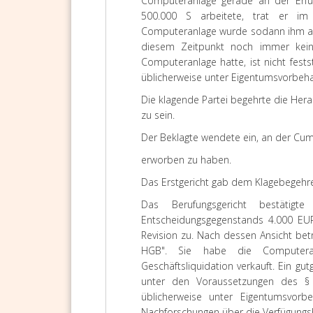
Computeranlage gerade an der Erfül
500.000 S arbeitete, trat er im V
Computeranlage wurde sodann ihm als
diesem Zeitpunkt noch immer kein
Computeranlage hatte, ist nicht fest
üblicherweise unter Eigentumsvorbehal
Die klagende Partei begehrte die He
zu sein.
Der Beklagte wendete ein, an der Cu
erworben zu haben.
Das Erstgericht gab dem Klagebegehre
Das Berufungsgericht bestäti
Entscheidungsgegenstands 4.000 EUR,
Revision zu. Nach dessen Ansicht bet
HGB". Sie habe die Computeran
Geschäftsliquidation verkauft. Ein 
unter den Voraussetzungen des §
üblicherweise unter Eigentumsvorbe
Nachforschungen über die Verfügungsb