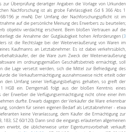
s zur Überprüfung derartiger Angaben die Vorlage von Urkunden
lchen Nachforschung ist als grobe Fahrlässigkeit iSd § 366 Abs 1
 68/196 je mwN). Der Umfang der Nachforschungspflicht ist im
achtnahme auf die persönliche Meinung des Erwerbers zu beurteilen;
rb objektiv verdächtig erscheint. Beim bloßen Vertrauen auf die
nterliegt die Annahme der Gutgläubigkeit hohen Anforderungen (
3
ers ist die Rechtslage bei der Weiterveräußerung von Waren im
ines Kaufmanns an Letztabnehmer. Es ist dabei verkehrsüblich,
orbehaltskäufer, der die Ware zum Zweck der Weiterveräußerung
altsware im ordnungsgemäßen Geschäftsbetrieb ermächtigt, soll
 die Lage versetzt werden, sich die Mittel zur Befriedigung des
Wurde die Verkaufsermächtigung ausnahmsweise nicht erteilt oder
an den Umfang seiner Verfügungsbefugnis gehalten, so greift der
 1 HGB ein. Demgemäß folgt aus der bloßen Kenntnis eines
s der Erwerber die Verfügungsermächtigung nicht ohne einer ihm
nnehmen durfte. Erwarb dagegen der Verkäufer die Ware erkennbar
ung, sondern für seinen eigenen Bedarf als Letztabnehmer - etwa
Lieferanten keine Veranlassung, dem Käufer die Ermächtigung zur
3, 183; SZ 60/120). Dann sind die eingangs erläuterten allgemeinen
en erwirbt, die üblicherweise unter Eigentumsvorbehalt verkauft