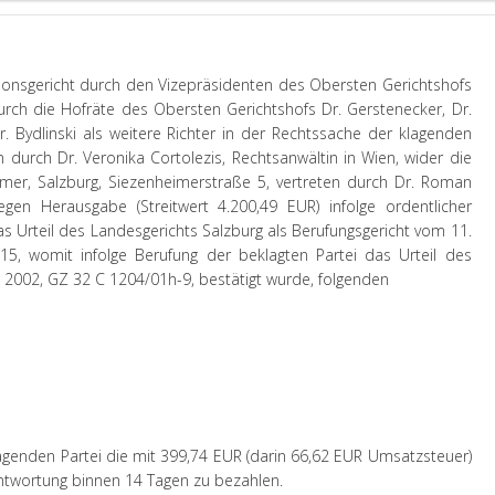
sionsgericht durch den Vizepräsidenten des Obersten Gerichtshofs
urch die Hofräte des Obersten Gerichtshofs Dr. Gerstenecker, Dr.
r. Bydlinski als weitere Richter in der Rechtssache der klagenden
en durch Dr. Veronika Cortolezis, Rechtsanwältin in Wien, wider die
hmer, Salzburg, Siezenheimerstraße 5, vertreten durch Dr. Roman
gen Herausgabe (Streitwert 4.200,49 EUR) infolge ordentlicher
as Urteil des Landesgerichts Salzburg als Berufungsgericht vom 11.
, womit infolge Berufung der beklagten Partei das Urteil des
 2002, GZ 32 C 1204/01h-9, bestätigt wurde, folgenden
klagenden Partei die mit 399,74 EUR (darin 66,62 EUR Umsatzsteuer)
twortung binnen 14 Tagen zu bezahlen.