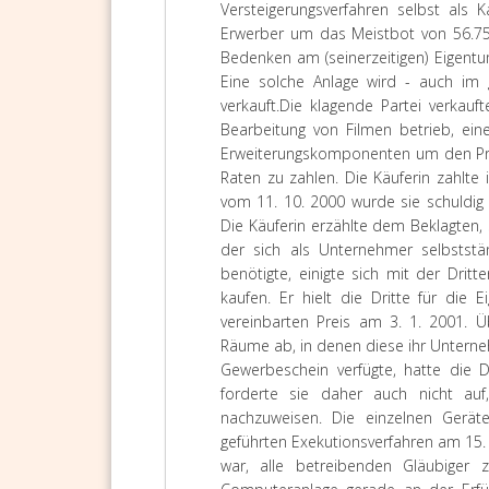
Versteigerungsverfahren selbst als
Erwerber um das Meistbot von 56.75
Bedenken am (seinerzeitigen) Eigentum
Eine solche Anlage wird - auch im 
verkauft.
Die klagende Partei verkauf
Bearbeitung von Filmen betrieb, ei
Erweiterungskomponenten um den Prei
Raten zu zahlen. Die Käuferin zahlte
vom 11. 10. 2000 wurde sie schuldig 
Die Käuferin erzählte dem Beklagten,
der sich als Unternehmer selbstst
benötigte, einigte sich mit der Dri
kaufen. Er hielt die Dritte für di
vereinbarten Preis am 3. 1. 2001. Ü
Räume ab, in denen diese ihr Unterne
Gewerbeschein verfügte, hatte die Dr
forderte sie daher auch nicht auf
nachzuweisen. Die einzelnen Gerä
geführten Exekutionsverfahren am 15.
war, alle betreibenden Gläubiger 