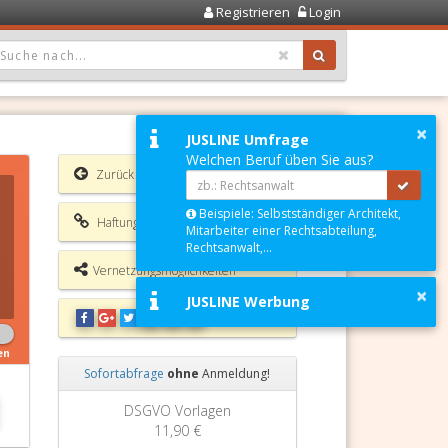
Registrieren
Login
OPDOWN: GEWÄHLTER WERT IST ALLE
×
JUSLINE Umfrage
Welchen Beruf üben Sie aus?
Zurück
Beispiele: Selbstständiger Architekt,
Haftungsausschluss
Mitarbeiter einer Rechtsabteilung,
Rechtsanwalt,...
Vernetzungsmöglichkeiten
×
JUSLINE Werbung
en
Sofortabfrage
ohne
Anmeldung!
Zurück
Weiter
Grundbuchauszug
11,90 €