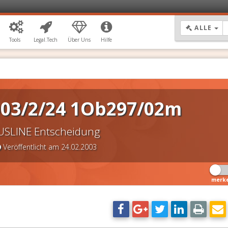
DR
ALLE
Tools
Legal.Tech
Über Uns
Hilfe
003/2/24 1Ob297/02m
USLINE Entscheidung
Veröffentlicht am 24.02.2003
merk
DSGVO Vorlagen
11,90 €