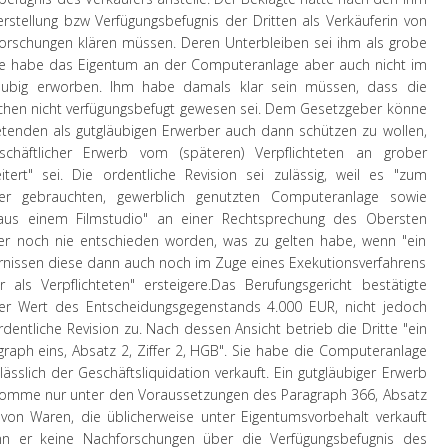
tellung bzw Verfügungsbefugnis der Dritten als Verkäuferin von
rschungen klären müssen. Deren Unterbleiben sei ihm als grobe
agte habe das Eigentum an der Computeranlage aber auch nicht im
läubig erworben. Ihm habe damals klar sein müssen, dass die
achen nicht verfügungsbefugt gewesen sei. Dem Gesetzgeber könne
ietenden als gutgläubigen Erwerber auch dann schützen zu wollen,
chäftlicher Erwerb vom (späteren) Verpflichteten an grober
itert" sei. Die ordentliche Revision sei zulässig, weil es "zum
er gebrauchten, gewerblich genutzten Computeranlage sowie
 aus einem Filmstudio" an einer Rechtsprechung des Obersten
rner noch nie entschieden worden, was zu gelten habe, wenn "ein
hrnissen diese dann auch noch im Zuge eines Exekutionsverfahrens
als Verpflichteten" ersteigere.
Das Berufungsgericht bestätigte
der Wert des Entscheidungsgegenstands 4.000 EUR, nicht jedoch
dentliche Revision zu. Nach dessen Ansicht betrieb die Dritte "ein
raph eins, Absatz 2, Ziffer 2, HGB". Sie habe die Computeranlage
sslich der Geschäftsliquidation verkauft. Ein gutgläubiger Erwerb
komme nur unter den Voraussetzungen des Paragraph 366, Absatz
 von Waren, die üblicherweise unter Eigentumsvorbehalt verkauft
nn er keine Nachforschungen über die Verfügungsbefugnis des