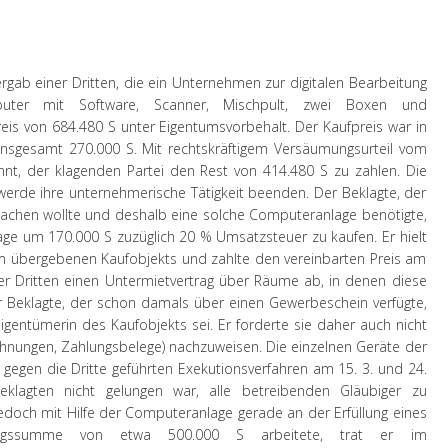
rgab einer Dritten, die ein Unternehmen zur digitalen Bearbeitung
uter mit Software, Scanner, Mischpult, zwei Boxen und
s von 684.480 S unter Eigentumsvorbehalt. Der Kaufpreis war in
 insgesamt 270.000 S. Mit rechtskräftigem Versäumungsurteil vom
nnt, der klagenden Partei den Rest von 414.480 S zu zahlen. Die
 werde ihre unternehmerische Tätigkeit beenden. Der Beklagte, der
machen wollte und deshalb eine solche Computeranlage benötigte,
nlage um 170.000 S zuzüglich 20 % Umsatzsteuer zu kaufen. Er hielt
ihm übergebenen Kaufobjekts und zahlte den vereinbarten Preis am
der Dritten einen Untermietvertrag über Räume ab, in denen diese
r Beklagte, der schon damals über einen Gewerbeschein verfügte,
 Eigentümerin des Kaufobjekts sei. Er forderte sie daher auch nicht
chnungen, Zahlungsbelege) nachzuweisen. Die einzelnen Geräte der
egen die Dritte geführten Exekutionsverfahren am 15. 3. und 24.
lagten nicht gelungen war, alle betreibenden Gläubiger zu
jedoch mit Hilfe der Computeranlage gerade an der Erfüllung eines
tragssumme von etwa 500.000 S arbeitete, trat er im