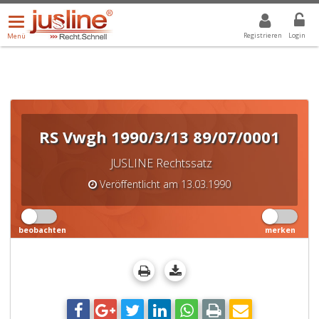
Menü
DROPDOWN: GEWÄHLTER WERT IST ALLE
ALLE
öffnen/schließen
Registrieren
Login
Menü
RS Vwgh 1990/3/13 89/07/0001
JUSLINE Rechtssatz
Veröffentlicht am 13.03.1990
beobachten
merken