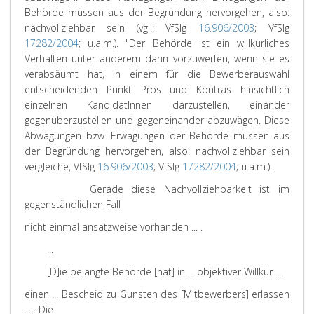
Behörde müssen aus der Begründung hervorgehen, also:
nachvollziehbar sein (vgl.: VfSlg
16.906/2003
; VfSlg
17282/2004
; u.a.m.).
"Der Behörde ist ein willkürliches
Verhalten unter anderem dann vorzuwerfen, wenn sie es
verabsäumt hat, in einem für die Bewerberauswahl
entscheidenden Punkt Pros und Kontras hinsichtlich
einzelnen KandidatInnen darzustellen, einander
gegenüberzustellen und gegeneinander abzuwägen. Diese
Abwägungen bzw. Erwägungen der Behörde müssen aus
der Begründung hervorgehen, also: nachvollziehbar sein
vergleiche, VfSlg
16.906/2003
; VfSlg
17282/2004
; u.a.m.).
Gerade diese Nachvollziehbarkeit ist im
gegenständlichen Fall
nicht einmal ansatzweise vorhanden ... .
...
[D]ie belangte Behörde [hat] in ... objektiver Willkür ...
einen ... Bescheid zu Gunsten des [Mitbewerbers] erlassen
... . Die