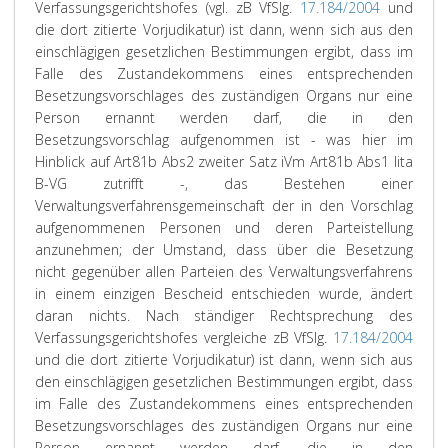
Verfassungsgerichtshofes (vgl. zB VfSlg.
17.184/2004
und
die dort zitierte Vorjudikatur) ist dann, wenn sich aus den
einschlägigen gesetzlichen Bestimmungen ergibt, dass im
Falle des Zustandekommens eines entsprechenden
Besetzungsvorschlages des zuständigen Organs nur eine
Person ernannt werden darf, die in den
Besetzungsvorschlag aufgenommen ist - was hier im
Hinblick auf Art81b Abs2 zweiter Satz iVm Art81b Abs1 lita
B-VG zutrifft -, das Bestehen einer
Verwaltungsverfahrensgemeinschaft der in den Vorschlag
aufgenommenen Personen und deren Parteistellung
anzunehmen; der Umstand, dass über die Besetzung
nicht gegenüber allen Parteien des Verwaltungsverfahrens
in einem einzigen Bescheid entschieden wurde, ändert
daran nichts.
Nach ständiger Rechtsprechung des
Verfassungsgerichtshofes vergleiche zB VfSlg.
17.184/2004
und die dort zitierte Vorjudikatur) ist dann, wenn sich aus
den einschlägigen gesetzlichen Bestimmungen ergibt, dass
im Falle des Zustandekommens eines entsprechenden
Besetzungsvorschlages des zuständigen Organs nur eine
Person ernannt werden darf, die in den