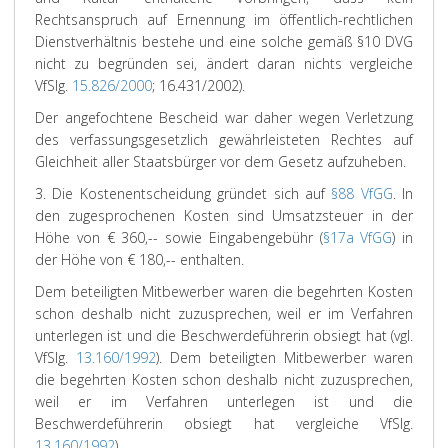
Rechtsanspruch auf Ernennung im öffentlich-rechtlichen
Dienstverhältnis bestehe und eine solche gemäß §10 DVG
nicht zu begründen sei, ändert daran nichts vergleiche
VfSlg.
15.826/2000
; 16.431/2002).
Der angefochtene Bescheid war daher wegen Verletzung
des verfassungsgesetzlich gewährleisteten Rechtes auf
Gleichheit aller Staatsbürger vor dem Gesetz aufzuheben.
3. Die Kostenentscheidung gründet sich auf
§88 VfGG
. In
den zugesprochenen Kosten sind Umsatzsteuer in der
Höhe von € 360,-- sowie Eingabengebühr (
§17a VfGG
) in
der Höhe von € 180,-- enthalten.
Dem beteiligten Mitbewerber waren die begehrten Kosten
schon deshalb nicht zuzusprechen, weil er im Verfahren
unterlegen ist und die Beschwerdeführerin obsiegt hat (vgl.
VfSlg.
13.160/1992
).
Dem beteiligten Mitbewerber waren
die begehrten Kosten schon deshalb nicht zuzusprechen,
weil er im Verfahren unterlegen ist und die
Beschwerdeführerin obsiegt hat vergleiche VfSlg.
13.160/1992
).