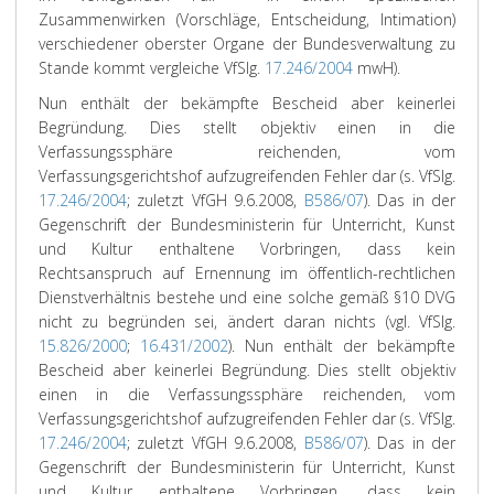
Zusammenwirken (Vorschläge, Entscheidung, Intimation)
verschiedener oberster Organe der Bundesverwaltung zu
Stande kommt vergleiche VfSlg.
17.246/2004
mwH).
Nun enthält der bekämpfte Bescheid aber keinerlei
Begründung. Dies stellt objektiv einen in die
Verfassungssphäre reichenden, vom
Verfassungsgerichtshof aufzugreifenden Fehler dar (s. VfSlg.
17.246/2004
; zuletzt VfGH 9.6.2008,
B586/07
). Das in der
Gegenschrift der Bundesministerin für Unterricht, Kunst
und Kultur enthaltene Vorbringen, dass kein
Rechtsanspruch auf Ernennung im öffentlich-rechtlichen
Dienstverhältnis bestehe und eine solche gemäß §10 DVG
nicht zu begründen sei, ändert daran nichts (vgl. VfSlg.
15.826/2000
;
16.431/2002
).
Nun enthält der bekämpfte
Bescheid aber keinerlei Begründung. Dies stellt objektiv
einen in die Verfassungssphäre reichenden, vom
Verfassungsgerichtshof aufzugreifenden Fehler dar (s. VfSlg.
17.246/2004
; zuletzt VfGH 9.6.2008,
B586/07
). Das in der
Gegenschrift der Bundesministerin für Unterricht, Kunst
und Kultur enthaltene Vorbringen, dass kein