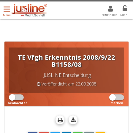
Menü
DROPDOWN: GEWÄHLTER WERT IST ALLE
ALLE
öffnen/schließen
Registrieren
Login
Menü
TE Vfgh Erkenntnis 2008/9/22
B1158/08
JUSLINE Entscheidung
Veröffentlicht am 22.09.2008
beobachten
merken