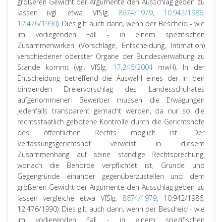
größeren Gewicht der Argumente den Ausschlag geben zu
lassen (vgl. etwa VfSlg.
8674/1979
,
10.942/1986
,
12.476/1990
). Dies gilt auch dann, wenn der Bescheid - wie
im vorliegenden Fall - in einem spezifischen
Zusammenwirken (Vorschläge, Entscheidung, Intimation)
verschiedener oberster Organe der Bundesverwaltung zu
Stande kommt (vgl. VfSlg.
17.246/2004
mwH).
In der
Entscheidung betreffend die Auswahl eines der in den
bindenden Dreiervorschlag des Landesschulrates
aufgenommenen Bewerber müssen die Erwägungen
jedenfalls transparent gemacht werden, da nur so die
rechtsstaatlich gebotene Kontrolle durch die Gerichtshöfe
des öffentlichen Rechts möglich ist. Der
Verfassungsgerichtshof verweist in diesem
Zusammenhang auf seine ständige Rechtsprechung,
wonach die Behörde verpflichtet ist, Gründe und
Gegengründe einander gegenüberzustellen und dem
größeren Gewicht der Argumente den Ausschlag geben zu
lassen vergleiche etwa VfSlg.
8674/1979
, 10.942/1986,
12.476/1990). Dies gilt auch dann, wenn der Bescheid - wie
im vorliegenden Fall - in einem spezifischen