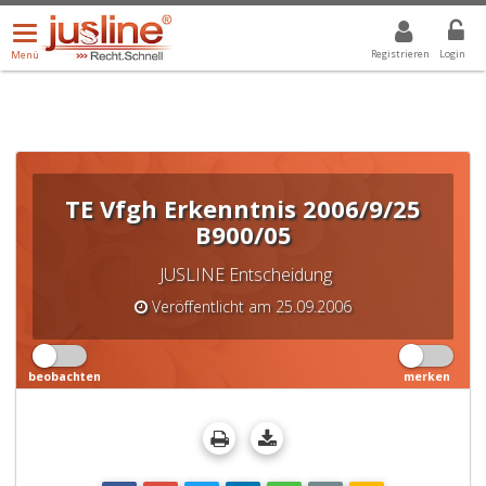
Menü
DROPDOWN: GEWÄHLTER WERT IST ALLE
ALLE
öffnen/schließen
Registrieren
Login
Menü
TE Vfgh Erkenntnis 2006/9/25
B900/05
JUSLINE Entscheidung
Veröffentlicht am 25.09.2006
beobachten
merken