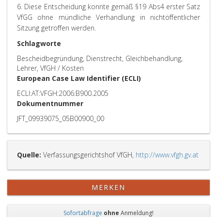
6. Diese Entscheidung konnte gemäß §19 Abs4 erster Satz
VfGG ohne mündliche Verhandlung in nichtöffentlicher
Sitzung getroffen werden.
Schlagworte
Bescheidbegründung, Dienstrecht, Gleichbehandlung,
Lehrer, VfGH / Kosten
European Case Law Identifier (ECLI)
ECLI:AT:VFGH:2006:B900.2005
Dokumentnummer
JFT_09939075_05B00900_00
Quelle:
Verfassungsgerichtshof VfGH,
http://www.vfgh.gv.at
MERKEN
Sofortabfrage
ohne
Anmeldung!