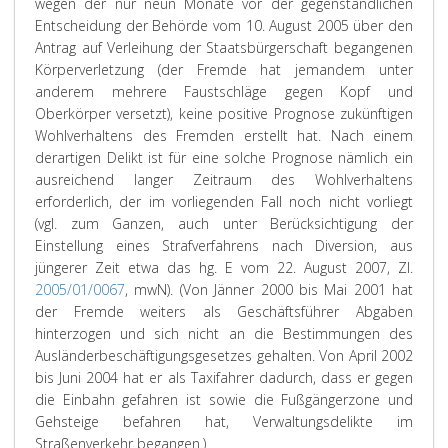
wegen der nur neun Monate vor der gegenständlichen
Entscheidung der Behörde vom 10. August 2005 über den
Antrag auf Verleihung der Staatsbürgerschaft begangenen
Körperverletzung (der Fremde hat jemandem unter
anderem mehrere Faustschläge gegen Kopf und
Oberkörper versetzt), keine positive Prognose zukünftigen
Wohlverhaltens des Fremden erstellt hat. Nach einem
derartigen Delikt ist für eine solche Prognose nämlich ein
ausreichend langer Zeitraum des Wohlverhaltens
erforderlich, der im vorliegenden Fall noch nicht vorliegt
(vgl. zum Ganzen, auch unter Berücksichtigung der
Einstellung eines Strafverfahrens nach Diversion, aus
jüngerer Zeit etwa das hg. E vom 22. August 2007, Zl.
2005/01/0067
, mwN). (Von Jänner 2000 bis Mai 2001 hat
der Fremde weiters als Geschäftsführer Abgaben
hinterzogen und sich nicht an die Bestimmungen des
Ausländerbeschäftigungsgesetzes gehalten. Von April 2002
bis Juni 2004 hat er als Taxifahrer dadurch, dass er gegen
die Einbahn gefahren ist sowie die Fußgängerzone und
Gehsteige befahren hat, Verwaltungsdelikte im
Straßenverkehr begangen.)