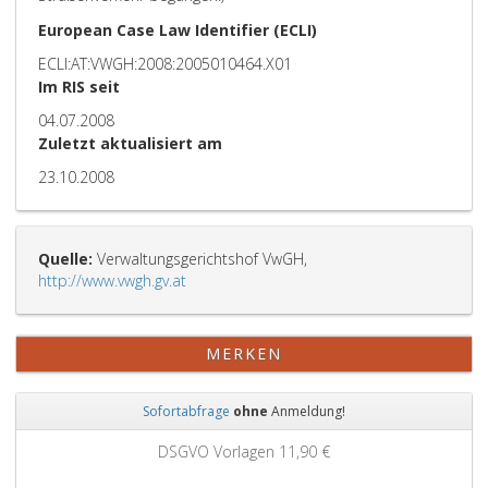
European Case Law Identifier (ECLI)
ECLI:AT:VWGH:2008:2005010464.X01
Im RIS seit
04.07.2008
Zuletzt aktualisiert am
23.10.2008
Quelle:
Verwaltungsgerichtshof VwGH,
http://www.vwgh.gv.at
MERKEN
Sofortabfrage
ohne
Anmeldung!
Zurück
Weit
DSGVO Vorlagen
11,90 €