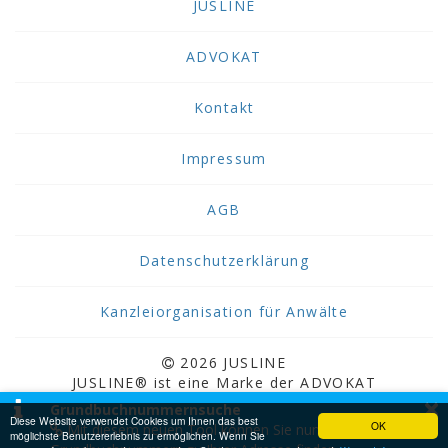
JUSLINE
ADVOKAT
Kontakt
Impressum
AGB
Datenschutzerklärung
Kanzleiorganisation für Anwälte
2026 JUSLINE
JUSLINE® ist eine Marke der ADVOKAT
×
Unternehmensberatung Greiter & Greiter GmbH.
Grundbuchnummernsuche
Diese Website verwendet Cookies um Ihnen das best
OK
Mit diesem neuen Tool können Sie nun
möglichste Benutzererlebnis zu ermöglichen. Wenn Sie