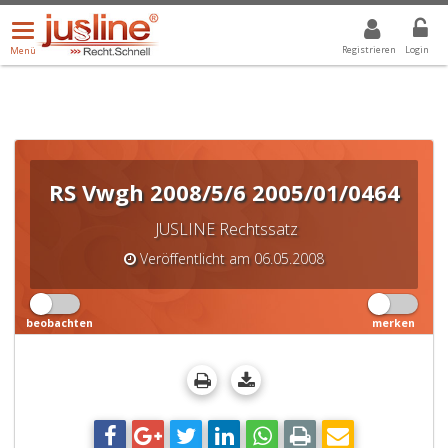
Menü
DROPDOWN: GEWÄHLTER WERT IST ALLE
ALLE
öffnen/schließen
Registrieren
Login
Menü
RS Vwgh 2008/5/6 2005/01/0464
JUSLINE Rechtssatz
Veröffentlicht am 06.05.2008
beobachten
merken