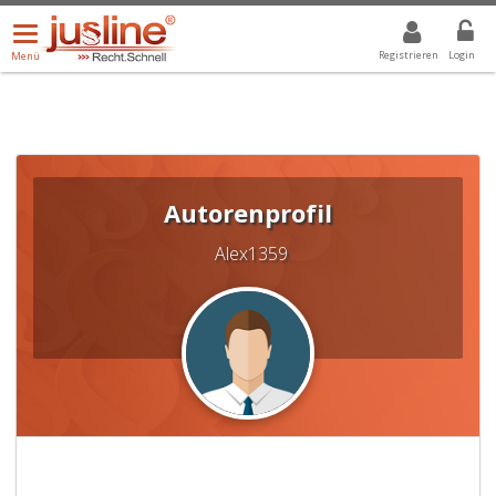
Menü
DROPDOWN: GEWÄHLTER WERT IST ALLE
ALLE
öffnen/schließen
Registrieren
Login
Menü
Autorenprofil
Alex1359