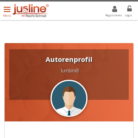
Menü
DROPDOWN: GEWÄHLTER WERT IST ALLE
ALLE
öffnen/schließen
Registrieren
Login
Menü
Autorenprofil
lumbini8