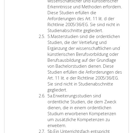
u
wissenschaftlicher und künstlerischer
u
d
i
o
b
t
d
Erkenntnisse und Methoden erfordern.
o
e
f
n
s
e
i
Diese Studien erfüllen die
r
r
i
t
a
r
e
Anforderungen des Art. 11 lit. d der
d
B
k
i
t
o
n
Richtlinie 2005/36/EG. Sie sind nicht in
n
e
a
n
z
f
s
B
Studienabschnitte gegliedert.
u
r
t
u
e
A
Z
i
a
5.
Masterstudien sind die ordentlichen
n
i
i
i
i
r
i
n
c
Studien, die der Vertiefung und
g
c
o
n
n
t
f
d
h
Ergänzung der wissenschaftlichen und
e
h
n
g
s
s
f
d
e
künstlerischen Berufsvorbildung oder
n
t
d
E
,
(
e
i
l
Berufsausbildung auf der Grundlage
d
i
a
d
C
r
e
o
von Bachelorstudien dienen. Diese
e
g
r
u
o
5
o
r
Studien erfüllen die Anforderungen des
r
u
u
c
n
r
s
Art. 11 lit. e der Richtlinie 2005/36/EG.
S
n
n
a
t
d
t
Sie sind nicht in Studienabschnitte
t
g
d
t
i
M
e
u
gegliedert.
u
A
s
i
n
Z
a
n
d
5a.
Erweiterungsstudien sind
d
B
t
o
u
i
s
t
i
ordentliche Studien, die dem Zweck
i
l
r
n
i
f
t
l
e
dienen, die in einem ordentlichen
e
.
e
)
n
f
e
i
n
Studium erworbenen Kompetenzen
n
N
b
“
g
e
r
c
s
um zusätzliche Kompetenzen zu
n
r
e
,
E
r
s
h
i
erweitern.
a
.
n
a
d
5
Z
t
e
n
5b.
Ein Unterrichtsfach entspricht