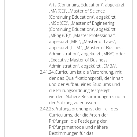
2
C
e
3
d
r
e
U
Arts (Continuing Education)“, abgekürzt
3
E
2
6
e
g
i
n
„MA (CE)“, „Master of Science
a
D
0
/
s
r
t
i
(Continuing Education)“, abgekürzt
F
0
E
k
a
e
v
„MSc (CE)“, „Master of Engineering
i
5
G
ü
d
t
e
(Continuing Education)“, abgekürzt
e
/
.
n
e
e
r
„MEng (CE)“, „Master Professional“,
l
3
S
s
i
r
s
abgekürzt „MPr“, „Master of Laws“,
d
6
i
t
n
M
i
abgekürzt „LL.M.“, „Master of Business
s
/
e
l
U
a
t
Administration“, abgekürzt „MBA“, oder
o
E
s
e
n
ß
ä
„Executive Master of Business
f
G
i
r
i
s
M
t
Administration“, abgekürzt „EMBA“.
Z
E
ü
n
i
v
t
a
s
24.
Curriculum ist die Verordnung, mit
i
d
b
d
s
e
a
s
l
der das Qualifikationsprofil, der Inhalt
f
u
e
n
c
r
b
t
e
und der Aufbau eines Studiums und
f
c
r
i
h
s
f
e
h
die Prüfungsordnung festgelegt
e
a
d
c
e
i
ü
r
r
werden. Nähere Bestimmungen sind in
r
t
i
h
n
t
r
g
g
der Satzung zu erlassen.
2
Z
i
e
t
N
ä
d
r
ä
25.
Prüfungsordnung ist der Teil des
4
i
o
A
i
a
t
i
a
n
Curriculums, der die Arten der
f
n
n
n
c
s
e
d
g
Prüfungen, die Festlegung der
f
a
e
S
h
l
z
e
e
Prüfungsmethode und nähere
e
n
r
t
w
e
u
i
u
Bestimmungen für das