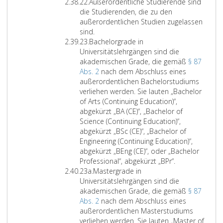
2
Z
i
i
1
e
e
n
d
22.
Außerordentliche Studierende sind
1
i
u
e
1
r
r
d
e
die Studierenden, die zu den
f
m
d
,
a
a
e
n
außerordentlichen Studien zugelassen
f
„
e
L
d
n
n
t
sind.
e
Z
d
r
i
,
b
z
l
23.
Bachelorgrade in
r
i
e
t
t
d
i
u
i
Universitätslehrgängen sind die
2
f
t
.
e
e
l
L
c
akademischen Grade, die gemäß
§ 87
2
f
a
r
r
d
e
h
Abs. 2
nach dem Abschluss eines
e
i
a
R
u
h
e
außerordentlichen Bachelorstudiums
r
l
e
i
n
r
S
verliehen werden. Sie lauten „Bachelor
2
e
,
c
g
p
t
of Arts (Continuing Education)“,
3
d
d
h
u
e
u
abgekürzt „BA (CE)“, „Bachelor of
f
e
t
n
r
d
Science (Continuing Education)“,
i
r
l
d
s
i
abgekürzt „BSc (CE)“, „Bachelor of
e
R
i
F
o
e
Engineering (Continuing Education)“,
l
i
n
ö
n
n
abgekürzt „BEng (CE)“, oder „Bachelor
d
c
i
r
B
a
s
Professional“, abgekürzt „BPr“.
Z
“
h
e
d
a
l
i
23a.
Mastergrade in
i
d
t
2
e
c
a
n
Universitätslehrgängen sind die
f
e
l
0
r
h
b
d
akademischen Grade, die gemäß
§ 87
f
r
i
0
u
e
g
d
Abs. 2
nach dem Abschluss eines
e
I
n
5
n
l
e
i
außerordentlichen Masterstudiums
r
S
i
/
g
o
l
e
verliehen werden. Sie lauten „Master of