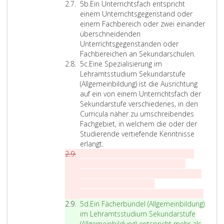
5
Z
t
e
n
5b.
Ein Unterrichtsfach entspricht
a
i
u
n
d
einem Unterrichtsgegenstand oder
f
d
S
d
einem Fachbereich oder zwei einander
f
i
t
i
überschneidenden
e
e
u
e
Unterrichtsgegenständen oder
r
n
d
o
Fachbereichen an Sekundarschulen.
Z
5
s
i
r
5c.
Eine Spezialisierung im
i
b
i
e
d
Lehramtsstudium Sekundarstufe
f
n
n
e
(Allgemeinbildung) ist die Ausrichtung
f
d
,
n
auf ein von einem Unterrichtsfach der
e
d
d
t
Sekundarstufe verschiedenes, in den
r
i
i
l
Curricula näher zu umschreibendes
5
e
e
i
Fachgebiet, in welchem die oder der
c
o
s
c
Studierende vertiefende Kenntnisse
r
o
h
erlangt.
Z
d
w
e
5d.
ein kohärentes Fächerbündel im
i
e
o
n
Lehramtsstudium Sekundarstufe
f
n
h
S
(Allgemeinbildung) entspricht mehr als
f
t
l
t
zwei einander inhaltlich
e
l
d
u
überschneidenden Unterrichtsfächern.
r
Z
i
e
d
5d.
Ein Fächerbündel (Allgemeinbildung)
5
i
c
r
i
im Lehramtsstudium Sekundarstufe
d
f
h
w
e
(Allgemeinbildung) entspricht mehr als