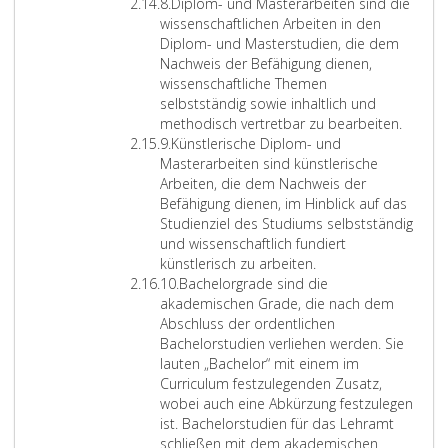
7
Z
s
i
e
8.
Diplom- und Masterarbeiten sind die
i
e
l
r
wissenschaftlichen Arbeiten in den
f
n
d
u
Diplom- und Masterstudien, die dem
f
s
u
f
Nachweis der Befähigung dienen,
e
c
n
s
wissenschaftliche Themen
r
h
g
v
selbstständig sowie inhaltlich und
8
a
u
o
methodisch vertretbar zu bearbeiten.
Z
f
n
r
9.
Künstlerische Diplom- und
i
t
d
b
Masterarbeiten sind künstlerische
f
l
d
i
Arbeiten, die dem Nachweis der
f
i
e
l
Befähigung dienen, im Hinblick auf das
e
c
r
d
Studienziel des Studiums selbstständig
r
h
Q
u
und wissenschaftlich fundiert
9
e
u
n
künstlerisch zu arbeiten.
Z
n
a
g
10.
Bachelorgrade sind die
i
u
l
o
akademischen Grade, die nach dem
f
n
i
d
Abschluss der ordentlichen
f
d
f
e
Bachelorstudien verliehen werden. Sie
e
k
i
r
lauten „Bachelor“ mit einem im
r
ü
z
B
Curriculum festzulegenden Zusatz,
1
n
i
e
wobei auch eine Abkürzung festzulegen
0
s
e
r
ist. Bachelorstudien für das Lehramt
t
r
u
schließen mit dem akademischen