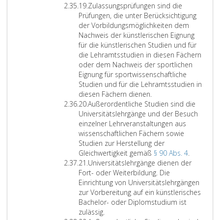
r
Z
g
n
n
r
r
l
19.
Zulassungsprüfungen sind die
1
i
r
S
f
u
i
t
Prüfungen, die unter Berücksichtigung
8
f
u
t
o
n
s
n
der Vorbildungsmöglichkeiten dem
f
n
u
r
g
c
i
Nachweis der künstlerischen Eignung
e
d
d
d
e
h
s
für die künstlerischen Studien und für
r
s
i
e
n
e
z
die Lehramtsstudien in diesen Fächern
1
ä
e
r
d
r
a
oder dem Nachweis der sportlichen
9
t
n
u
e
A
h
Eignung für sportwissenschaftliche
z
a
n
s
r
l
Studien und für die Lehramtsstudien in
l
b
g
A
b
e
diesen Fächern dienen.
Z
i
s
e
r
e
n
20.
Außerordentliche Studien sind die
i
c
c
n
t
i
v
Universitätslehrgänge und der Besuch
f
h
h
d
i
t
o
einzelner Lehrveranstaltungen aus
f
d
n
e
k
s
n
wissenschaftlichen Fächern sowie
e
e
i
s
e
o
S
Studien zur Herstellung der
r
m
t
A
l
w
t
A
Gleichwertigkeit gemäß
§ 90 Abs. 4
.
2
Z
K
t
r
1
i
u
u
21.
Universitätslehrgänge dienen der
0
i
r
e
t
1
e
d
ß
Fort- oder Weiterbildung. Die
f
i
g
i
,
d
i
e
Einrichtung von Universitätslehrgängen
f
t
e
k
L
e
e
r
zur Vorbereitung auf ein künstlerisches
e
e
g
e
i
r
r
o
Bachelor- oder Diplomstudium ist
r
r
l
l
t
H
e
r
zulässig.