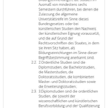
n
3
l
w
u
e
e
g
n
z
f
Ausmaß von mindestens sechs
g
2
.
.
m
r
n
e
s
2
e
Semestern durchführen, bei denen die
s
,
N
M
s
t
M
m
r
Zulassung die allgemeine
i
,
r
a
v
s
a
ä
e
Universitätsreife im Sinne dieses
n
B
.
s
e
e
s
ß
i
Bundesgesetzes oder bei
d
u
L
t
r
r
t
P
n
künstlerischen Studien den Nachweis
–
n
3
e
l
f
e
a
s
der künstlerischen Eignung voraussetzt,
m
d
5
r
i
o
r
r
und die auf Grund der
i
e
4
s
e
l
s
a
Rechtsvorschriften des Staates, in dem
t
s
v
t
h
g
t
g
sie ihren Sitz haben, als
A
g
o
u
e
t
u
r
Bildungseinrichtungen im Sinne dieser
u
e
m
d
n
i
d
a
Begriffsbestimmung anerkannt sind.
s
s
2
i
w
n
i
p
Z
2.
Ordentliche Studien sind die
n
e
8
u
e
d
u
h
i
Diplomstudien, die Bachelorstudien,
a
t
.
m
r
e
m
9
f
die Masterstudien, die
h
z
1
h
d
r
s
0
f
Doktoratsstudien, die kombinierten
m
b
2
i
e
V
v
,
e
Master- und Doktoratsstudien sowie
e
l
.
n
n
e
e
A
r
die Erweiterungsstudien.
v
a
2
a
.
r
r
b
2
Z
3.
Diplomstudien sind die ordentlichen
o
t
0
u
S
o
l
s
i
Studien, die sowohl der
n
t
1
s
i
r
i
a
f
wissenschaftlichen und künstlerischen
P
T
3
g
e
d
e
t
f
Berufsvorbildung und der Qualifizierung
a
e
S
e
l
n
h
z