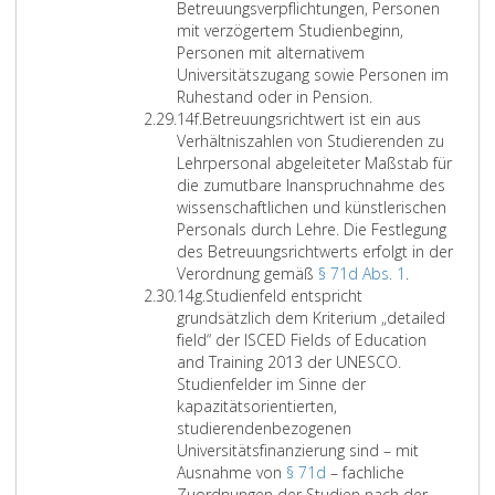
r
L
n
h
w
Betreuungsverpflichtungen, Personen
1
i
g
o
i
mit verzögertem Studienbeginn,
4
t
u
d
c
Personen mit alternativem
e
e
n
e
k
Universitätszugang sowie Personen im
r
d
n
l
Ruhestand oder in Pension.
Z
a
E
e
u
14f.
Betreuungsrichtwert ist ein aus
i
e
r
r
n
Verhältniszahlen von Studierenden zu
f
,
g
f
g
Lehrpersonal abgeleiteter Maßstab für
f
d
ä
o
d
die zumutbare Inanspruchnahme des
e
e
n
r
e
wissenschaftlichen und künstlerischen
r
r
z
d
r
Personals durch Lehre. Die Festlegung
1
R
u
e
B
des Betreuungsrichtwerts erfolgt in der
4
i
n
r
e
B
Verordnung gemäß
§ 71d Abs. 1
.
f
Z
c
g
n
f
e
14g.
Studienfeld entspricht
i
h
d
.
ä
t
grundsätzlich dem Kriterium „detailed
f
t
i
D
h
r
field“ der ISCED Fields of Education
f
l
e
i
i
e
and Training 2013 der UNESCO.
e
i
n
e
g
u
Studienfelder im Sinne der
r
n
e
s
u
u
kapazitätsorientierten,
1
i
n
e
n
n
studierendenbezogenen
4
e
.
S
g
g
Universitätsfinanzierung sind – mit
g
2
D
t
z
s
Ausnahme von
§ 71d
– fachliche
0
i
u
u
r
Zuordnungen der Studien nach der