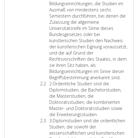
i
t
f
Bildungseinrichtungen, die Studien im
n
z
f
Ausmaß von mindestens sechs
s
2
e
Semestern durchführen, bei denen die
r
Zulassung die allgemeine
e
Universitätsreife im Sinne dieses
i
Bundesgesetzes oder bei
n
künstlerischen Studien den Nachweis
s
der künstlerischen Eignung voraussetzt,
und die auf Grund der
Rechtsvorschriften des Staates, in dem
sie ihren Sitz haben, als
Bildungseinrichtungen im Sinne dieser
Begriffsbestimmung anerkannt sind.
Z
2.
Ordentliche Studien sind die
i
Diplomstudien, die Bachelorstudien,
f
die Masterstudien, die
f
Doktoratsstudien, die kombinierten
e
Master- und Doktoratsstudien sowie
r
die Erweiterungsstudien.
2
Z
3.
Diplomstudien sind die ordentlichen
i
Studien, die sowohl der
f
wissenschaftlichen und künstlerischen