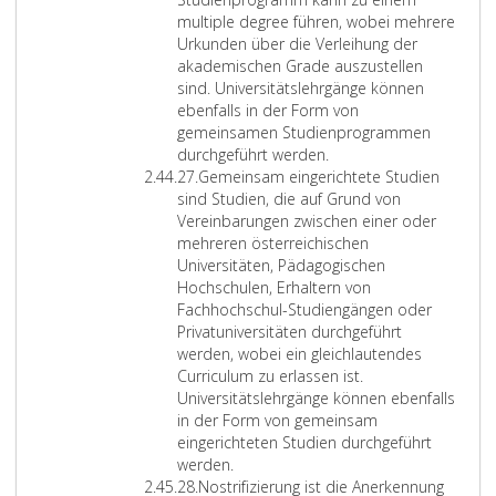
S
k
r
n
c
e
s
r
multiple degree führen, wobei mehrere
t
a
t
k
h
s
i
v
Urkunden über die Verleihung der
u
t
.
ü
e
w
n
e
akademischen Grade auszustellen
d
i
n
n
i
d
r
sind. Universitätslehrgänge können
i
o
s
G
s
d
a
ebenfalls in der Form von
e
n
t
r
s
i
n
gemeinsamen Studienprogrammen
n
e
l
a
e
e
s
durchgeführt werden.
Z
f
n
e
d
n
a
t
27.
Gemeinsam eingerichtete Studien
i
e
,
r
e
s
k
a
sind Studien, die auf Grund von
f
l
A
i
,
c
a
l
Vereinbarungen zwischen einer oder
f
d
B
s
d
h
d
t
mehreren österreichischen
e
e
l
c
i
a
e
u
Universitäten, Pädagogischen
r
r
.
h
e
f
m
n
Hochschulen, Erhaltern von
2
i
N
e
g
t
i
g
Fachhochschul-Studiengängen oder
7
m
r
n
e
l
s
e
Privatuniversitäten durchgeführt
S
.
D
m
i
c
n
werden, wobei ein gleichlautendes
i
L
i
ä
c
h
a
Curriculum zu erlassen ist.
n
2
p
ß
h
e
u
Universitätslehrgänge können ebenfalls
n
5
l
P
e
n
s
in der Form von gemeinsam
e
5
o
a
n
G
w
eingerichteten Studien durchgeführt
d
v
m
r
u
r
i
werden.
Z
e
o
-
a
n
a
s
28.
Nostrifizierung ist die Anerkennung