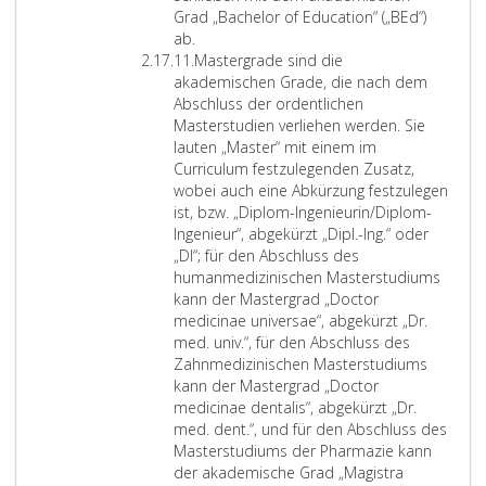
l
u
f
Grad „Bachelor of Education“ („BEd“)
e
n
s
ab.
Z
r
g
a
11.
Mastergrade sind die
i
i
f
u
akademischen Grade, die nach dem
f
s
ü
s
Abschluss der ordentlichen
f
c
r
b
Masterstudien verliehen werden. Sie
e
h
b
i
lauten „Master“ mit einem im
r
e
e
l
Curriculum festzulegenden Zusatz,
1
n
r
d
wobei auch eine Abkürzung festzulegen
1
B
u
u
ist, bzw. „Diplom-Ingenieurin/Diplom-
e
f
n
Ingenieur“, abgekürzt „Dipl.-Ing.“ oder
r
l
g
„DI“; für den Abschluss des
u
i
u
humanmedizinischen Masterstudiums
f
c
n
kann der Mastergrad „Doctor
s
h
d
medicinae universae“, abgekürzt „Dr.
v
e
d
med. univ.“, für den Abschluss des
o
T
e
Zahnmedizinischen Masterstudiums
r
ä
r
kann der Mastergrad „Doctor
b
t
Q
medicinae dentalis“, abgekürzt „Dr.
i
i
u
med. dent.“, und für den Abschluss des
l
g
a
Masterstudiums der Pharmazie kann
d
k
l
der akademische Grad „Magistra