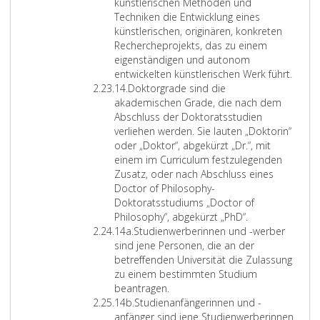
f
e
i
h
i
künstlerischen Methoden und
f
S
s
a
e
Techniken die Entwicklung eines
e
t
s
f
n
künstlerischen, originären, konkreten
r
u
e
t
s
Rechercheprojekts, das zu einem
1
d
u
l
i
eigenständigen und autonom
3
i
n
i
n
entwickelten künstlerischen Werk führt.
Z
a
e
d
c
d
14.
Doktorgrade sind die
i
n
M
h
d
akademischen Grade, die nach dem
f
e
e
e
i
Abschluss der Doktoratsstudien
f
r
t
r
e
verliehen werden. Sie lauten „Doktorin“
e
f
h
u
o
oder „Doktor“, abgekürzt „Dr.“, mit
r
ü
o
n
r
einem im Curriculum festzulegenden
1
l
d
d
d
Zusatz, oder nach Abschluss eines
4
l
e
k
e
Doctor of Philosophy-
e
n
ü
n
Doktoratsstudiums „Doctor of
n
e
n
t
Philosophy“, abgekürzt „PhD“.
Z
d
r
s
l
14a.
Studienwerberinnen und -werber
i
i
f
t
i
sind jene Personen, die an der
f
e
o
l
c
betreffenden Universität die Zulassung
f
A
r
e
h
zu einem bestimmten Studium
e
n
d
r
e
beantragen.
r
Z
f
e
i
n
14b.
Studienanfängerinnen und -
1
i
o
r
s
S
anfänger sind jene Studienwerberinnen