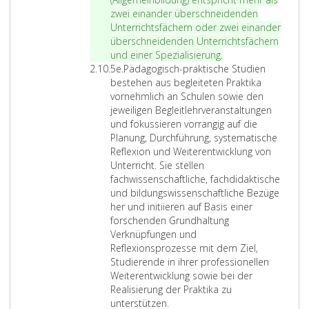
f
e
i
n
zwei einander überschneidenden
e
n
s
,
Unterrichtsfächern oder zwei einander
r
S
s
d
überschneidenden Unterrichtsfächern
5
t
e
i
und einer Spezialisierung.
Z
d
u
n
e
5e.
Pädagogisch-praktische Studien
i
d
s
d
bestehen aus begleiteten Praktika
f
i
c
e
vornehmlich an Schulen sowie den
f
e
h
r
jeweiligen Begleitlehrveranstaltungen
e
n
a
w
und fokussieren vorrangig auf die
r
,
f
i
Planung, Durchführung, systematische
5
d
t
s
Reflexion und Weiterentwicklung von
e
i
l
s
Unterricht. Sie stellen
e
i
e
fachwissenschaftliche, fachdidaktische
d
c
n
und bildungswissenschaftliche Bezüge
e
h
s
her und initiieren auf Basis einer
r
e
c
forschenden Grundhaltung
V
n
h
Verknüpfungen und
e
u
a
Reflexionsprozesse mit dem Ziel,
r
n
f
Studierende in ihrer professionellen
t
d
t
Weiterentwicklung sowie bei der
i
k
l
Realisierung der Praktika zu
e
ü
i
unterstützen.