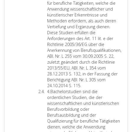
e
für berufliche Tätigkeiten, welche die
r
i
i
h
a
u
e
4
r
Anwendung wissenschaftlicher und
a
l
t
e
u
n
n
,
3
künstlerischer Erkenntnisse und
g
e
z
n
t
g
w
Methoden erfordern, als auch deren
r
i
u
d
e
g
e
Vertiefung und Ergänzung dienen.
a
n
n
e
n
e
r
Diese Studien erfüllen die
p
s
g
k
„
m
d
Anforderungen des Art. 11 lit. e der
h
,
1
ü
B
ä
e
Richtlinie 2005/36/EG über die
7
N
3
n
a
ß
n
Anerkennung von Berufsqualifikationen,
1
r
2
s
c
P
.
ABl. Nr. L 255 vom 30.09.2005 S. 22,
d
.
,
t
h
a
S
zuletzt geändert durch die Richtlinie
,
5
i
l
e
r
i
2013/55/EU, ABl. Nr. L 354 vom
–
0
n
e
l
a
e
28.12.2013 S. 132, in der Fassung der
f
a
d
r
o
g
l
Berichtigung ABl. Nr. L 305 vom
a
u
e
i
r
r
a
D
24.10.2014 S. 115.
c
s
r
s
o
a
u
Z
i
4.
Bachelorstudien sind die
h
2
F
c
f
p
t
i
p
ordentlichen Studien, die der
l
0
a
h
A
h
e
f
l
wissenschaftlichen und künstlerischen
i
2
s
e
r
7
n
f
o
Berufsvorbildung oder
c
4
s
Q
t
1
„
e
m
Berufsausbildung und der
h
,
u
u
s
d
M
r
s
Qualifizierung für berufliche Tätigkeiten
e
)
n
a
(
,
a
4
t
dienen, welche die Anwendung
Z
g
l
C
A
s