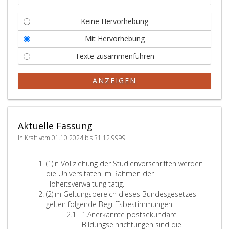
Keine Hervorhebung
Mit Hervorhebung
Texte zusammenführen
ANZEIGEN
Aktuelle Fassung
In Kraft vom 01.10.2024 bis 31.12.9999
A
(1)
In Vollziehung der Studienvorschriften werden
b
die Universitäten im Rahmen der
s
Hoheitsverwaltung tätig.
a
A
(2)
Im Geltungsbereich dieses Bundesgesetzes
t
b
gelten folgende Begriffsbestimmungen:
z
s
Z
1.
Anerkannte postsekundäre
e
a
i
Bildungseinrichtungen sind die