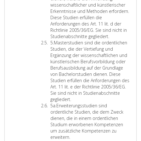
u
wissenschaftlicher und künstlerischer
d
Erkenntnisse und Methoden erfordern.
i
Diese Studien erfüllen die
e
Anforderungen des Art. 11 lit. d der
n
Richtlinie 2005/36/EG. Sie sind nicht in
s
B
Studienabschnitte gegliedert.
Z
i
a
5.
Masterstudien sind die ordentlichen
i
n
c
Studien, die der Vertiefung und
f
d
h
Ergänzung der wissenschaftlichen und
f
d
e
künstlerischen Berufsvorbildung oder
e
i
l
Berufsausbildung auf der Grundlage
r
e
o
von Bachelorstudien dienen. Diese
5
o
r
Studien erfüllen die Anforderungen des
r
s
Art. 11 lit. e der Richtlinie 2005/36/EG.
d
t
Sie sind nicht in Studienabschnitte
M
e
u
gegliedert.
Z
a
n
d
5a.
Erweiterungsstudien sind
i
s
t
i
ordentliche Studien, die dem Zweck
f
t
l
e
dienen, die in einem ordentlichen
f
e
i
n
Studium erworbenen Kompetenzen
e
r
c
s
um zusätzliche Kompetenzen zu
r
s
h
i
erweitern.