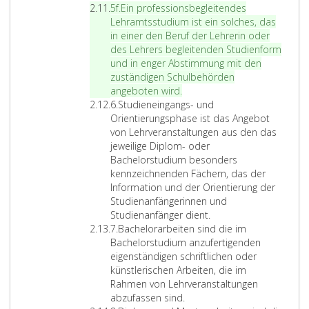
Z
f
n
c
5f.
Ein professionsbegleitendes
i
u
s
h
Lehramtsstudium ist ein solches, das
f
n
t
e
in einer den Beruf der Lehrerin oder
f
g
l
n
des Lehrers begleitenden Studienform
e
u
e
u
und in enger Abstimmung mit den
r
n
r
n
zuständigen Schulbehörden
5
d
i
d
angeboten wird.
Z
f
E
s
k
6.
Studieneingangs- und
i
r
c
ü
Orientierungsphase ist das Angebot
f
g
h
n
von Lehrveranstaltungen aus den das
f
ä
e
s
jeweilige Diplom- oder
e
n
n
t
Bachelorstudium besonders
r
z
B
l
kennzeichnenden Fächern, das der
6
u
e
e
Information und der Orientierung der
n
r
r
Studienanfängerinnen und
g
u
i
Studienanfänger dient.
Z
d
f
s
7.
Bachelorarbeiten sind die im
i
e
s
c
Bachelorstudium anzufertigenden
f
r
v
h
eigenständigen schriftlichen oder
f
w
o
e
künstlerischen Arbeiten, die im
e
i
r
n
Rahmen von Lehrveranstaltungen
r
s
b
B
abzufassen sind.