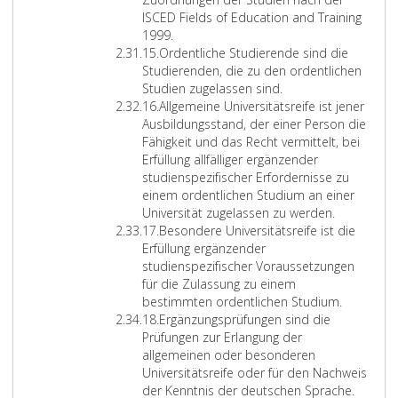
0
e
d
s
i
ISCED Fields of Education and Training
S
5
s
i
e
c
1999.
Z
t
/
e
e
l
h
15.
Ordentliche Studierende sind die
i
u
3
S
n
b
t
Studierenden, die zu den ordentlichen
f
d
6
t
e
s
w
Studien zugelassen sind.
f
Z
i
/
u
r
t
e
16.
Allgemeine Universitätsreife ist jener
e
i
e
E
d
f
s
r
Ausbildungsstand, der einer Person die
r
f
n
G
i
ü
t
t
Fähigkeit und das Recht vermittelt, bei
1
f
f
.
e
l
ä
i
Erfüllung allfälliger ergänzender
5
e
e
S
n
l
n
s
studienspezifischer Erfordernisse zu
r
l
i
e
e
d
t
einem ordentlichen Studium an einer
1
d
e
r
n
i
e
Universität zugelassen zu werden.
6
Z
e
s
f
d
g
i
17.
Besondere Universitätsreife ist die
i
n
i
ü
i
e
n
Erfüllung ergänzender
f
t
n
l
e
r
a
studienspezifischer Voraussetzungen
f
s
d
l
A
k
u
für die Zulassung zu einem
e
p
n
e
n
ü
s
bestimmten ordentlichen Studium.
r
Z
r
i
n
f
n
V
18.
Ergänzungsprüfungen sind die
1
i
i
c
d
o
s
e
Prüfungen zur Erlangung der
7
f
c
h
i
r
t
r
allgemeinen oder besonderen
f
h
t
e
d
l
h
Universitätsreife oder für den Nachweis
e
t
i
A
e
e
ä
der Kenntnis der deutschen Sprache.