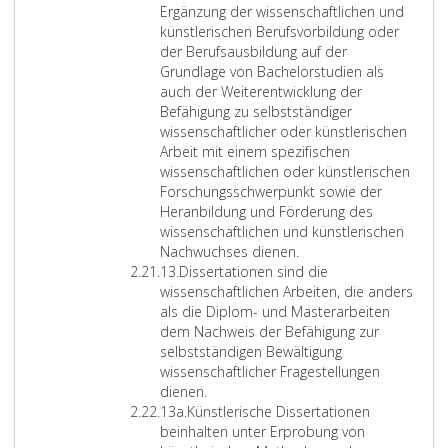
f
e
k
h
t
Ergänzung der wissenschaftlichen und
e
l
ü
e
l
künstlerischen Berufsvorbildung oder
r
o
n
d
e
der Berufsausbildung auf der
1
r
s
i
r
Grundlage von Bachelorstudien als
2
s
t
e
i
auch der Weiterentwicklung der
b
t
l
A
s
Befähigung zu selbstständiger
u
e
n
c
wissenschaftlicher oder künstlerischen
d
r
w
h
Arbeit mit einem spezifischen
i
i
e
e
wissenschaftlichen oder künstlerischen
e
s
n
D
Forschungsschwerpunkt sowie der
n
c
d
o
Heranbildung und Förderung des
d
h
u
k
wissenschaftlichen und künstlerischen
i
e
n
t
Nachwuchses dienen.
Z
e
r
g
o
13.
Dissertationen sind die
i
n
E
w
r
wissenschaftlichen Arbeiten, die anders
f
e
r
i
a
als die Diplom- und Masterarbeiten
f
n
k
s
t
dem Nachweis der Befähigung zur
e
.
e
s
s
selbstständigen Bewältigung
r
D
n
e
s
wissenschaftlicher Fragestellungen
1
i
n
n
t
dienen.
3
Z
e
t
s
u
13a.
Künstlerische Dissertationen
i
s
n
c
d
beinhalten unter Erprobung von