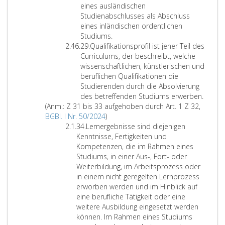
i
r
m
u
g
d
d
s
eines ausländischen
f
k
3
n
r
k
e
e
Studienabschlusses als Abschluss
f
a
0
d
a
ü
,
n
eines inländischen ordentlichen
e
p
.
M
p
n
d
s
Studiums.
r
Z
a
0
a
h
s
i
c
29.
Qualifikationsprofil ist jener Teil des
2
i
z
9
s
8
t
e
h
Curriculums, der beschreibt, welche
8
f
i
.
t
7
l
g
a
wissenschaftlichen, künstlerischen und
f
t
2
e
,
e
e
f
beruflichen Qualifikationen die
e
ä
0
r
A
r
m
t
Studierenden durch die Absolvierung
r
t
0
s
b
i
ä
l
des betreffenden Studiums erwerben.
2
s
5
t
s
s
ß
i
(Anm.: Z 31 bis 33 aufgehoben durch Art. 1 Z 32,
9
o
A
S
u
a
c
P
c
BGBl. I Nr. 50/2024
)
Z
r
n
i
d
t
h
a
h
34.
Lernergebnisse sind diejenigen
i
i
m
t
i
z
e
r
e
Kenntnisse, Fertigkeiten und
f
e
e
z
e
2
n
a
n
Kompetenzen, die im Rahmen eines
f
n
r
u
n
,
P
g
F
Studiums, in einer Aus-, Fort- oder
e
t
k
n
d
n
e
r
ä
Weiterbildung, im Arbeitsprozess oder
r
i
u
g
i
a
r
a
c
in einem nicht geregelten Lernprozess
3
e
n
2
e
c
s
p
h
erworben werden und im Hinblick auf
4
r
g
2
n
h
o
h
e
eine berufliche Tätigkeit oder eine
t
,
,
e
d
n
8
r
weitere Ausbildung eingesetzt werden
e
Z
z
n
e
a
7
n
können. Im Rahmen eines Studiums