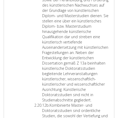
r
a
g
T
des künstlerischen Nachwuchses auf
1
u
w
ä
der Grundlage von künstlerischen
2
f
i
t
Diplom- und Masterstudien dienen. Sie
a
d
s
i
stellen eine über ein künstlerisches
e
s
g
Diplom- bzw. Masterstudium
r
e
k
hinausgehende künstlerische
G
n
e
Qualifikation dar und streben eine
r
s
i
künstlerisch vertiefende
u
c
t
Auseinandersetzung mit künstlerischen
n
h
e
Fragestellungen an. Neben der
d
a
n
Entwicklung der künstlerischen
l
f
d
Dissertation gemäß Z 13a beinhalten
a
t
i
künstlerische Doktoratsstudien
g
l
e
begleitende Lehrveranstaltungen
e
i
n
künstlerischer, wissenschaftlich-
v
c
e
künstlerischer und wissenschaftlicher
o
h
n
Ausrichtung. Künstlerische
n
e
,
Doktoratsstudien sind nicht in
B
r
w
K
Studienabschnitte gegliedert.
Z
a
u
e
ü
12b.
Kombinierte Master- und
i
c
n
l
n
Doktoratsstudien sind ordentliche
f
h
d
c
s
Studien, die sowohl der Vertiefung und