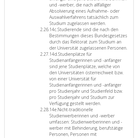
4
f
r
n
c
t
und -werber, die nach allfälliger
a
f
d
,
h
u
Absolvierung eines Aufnahme- oder
e
e
a
e
d
Auswahlverfahrens tatsächlich zum
r
r
l
r
i
Studium zugelassen werden.
Z
1
u
s
E
e
14c.
Studierende sind die nach den
i
4
n
a
r
n
Bestimmungen dieses Bundesgesetzes
f
b
g
u
k
,
durch das Rektorat zum Studium an
f
e
c
e
d
der Universität zugelassenen Personen.
e
Z
n
h
n
i
14d.
Studienplätze für
r
i
d
d
n
e
Studienanfängerinnen und -anfänger
1
f
e
e
t
d
sind jene Studienplätze, welche von
4
f
s
r
n
e
den Universitäten österreichweit bzw.
c
e
A
e
i
r
von einer Universität für
r
r
n
s
W
Studienanfängerinnen und -anfänger
1
t
V
s
e
pro Studienjahr und Studienfeld bzw.
4
i
e
e
i
pro Studienjahr und Studium zur
d
k
r
u
t
Verfügung gestellt werden.
Z
e
t
n
e
14e.
Nicht-traditionelle
i
l
i
d
r
Studienwerberinnen und -werber
f
1
e
M
e
umfassen: Studienwerberinnen und -
f
1
f
e
n
werber mit Behinderung, berufstätige
e
,
u
t
t
Personen, Personen mit