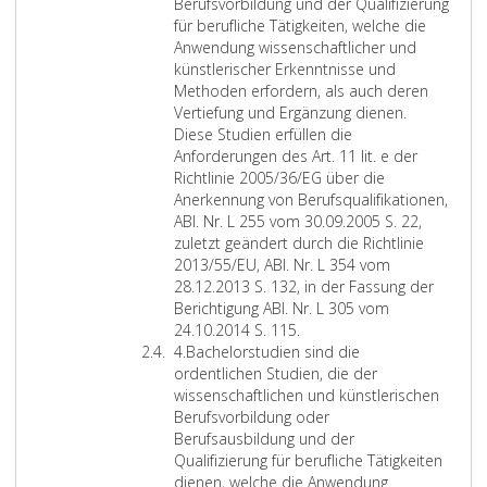
f
Berufsvorbildung und der Qualifizierung
e
für berufliche Tätigkeiten, welche die
r
Anwendung wissenschaftlicher und
3
künstlerischer Erkenntnisse und
Methoden erfordern, als auch deren
Vertiefung und Ergänzung dienen.
Diese Studien erfüllen die
Anforderungen des Art. 11 lit. e der
Richtlinie 2005/36/EG über die
Anerkennung von Berufsqualifikationen,
ABl. Nr. L 255 vom 30.09.2005 S. 22,
zuletzt geändert durch die Richtlinie
2013/55/EU, ABl. Nr. L 354 vom
28.12.2013 S. 132, in der Fassung der
Berichtigung ABl. Nr. L 305 vom
D
24.10.2014 S. 115.
Z
i
4.
Bachelorstudien sind die
i
p
ordentlichen Studien, die der
f
l
wissenschaftlichen und künstlerischen
f
o
Berufsvorbildung oder
e
m
Berufsausbildung und der
r
s
Qualifizierung für berufliche Tätigkeiten
4
t
dienen, welche die Anwendung