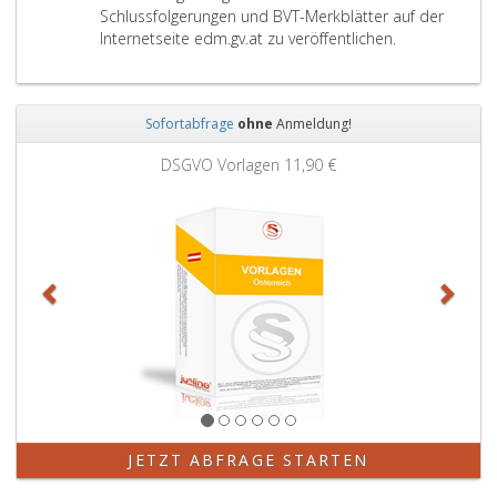
b
z
s
Schlussfolgerungen und BVT-Merkblätter auf der
a
3
f
Internetseite edm.gv.at zu veröffentlichen.
r
o
e
l
n
g
T
Sofortabfrage
ohne
Anmeldung!
e
e
r
Zurück
Weit
c
DSGVO Vorlagen
11,90 €
u
h
n
n
g
i
e
k
n
e
z
n
u
a
d
u
e
s
n
B
b
V
e
T
s
-
t
JETZT ABFRAGE STARTEN
M
e
e