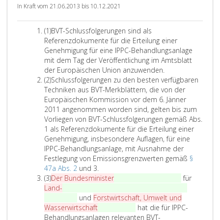
u
In Kraft vom 21.06.2013 bis 10.12.2021
n
g
A
(1)
BVT-Schlussfolgerungen sind als
e
b
Referenzdokumente für die Erteilung einer
n
s
Genehmigung für eine IPPC-Behandlungsanlage
z
a
mit dem Tag der Veröffentlichung im Amtsblatt
u
t
der Europäischen Union anzuwenden.
d
z
A
(2)
Schlussfolgerungen zu den besten verfügbaren
e
e
b
Techniken aus BVT-Merkblättern, die von der
n
i
s
Europäischen Kommission vor dem 6. Jänner
b
n
a
2011 angenommen worden sind, gelten bis zum
e
s
t
Vorliegen von BVT-Schlussfolgerungen gemäß Abs.
s
z
1 als Referenzdokumente für die Erteilung einer
t
2
Genehmigung, insbesondere Auflagen, für eine
e
IPPC-Behandlungsanlage, mit Ausnahme der
n
Festlegung von Emissionsgrenzwerten gemäß
§
v
S
47a Abs. 2
und 3.
e
A
c
(3)
Der Bundesminister
Die Bundesministerin
für
r
b
h
Land-
Klimaschutz, Umwelt, Energie, Mobilität,
f
s
l
Innovation
und
Forstwirtschaft, Umwelt und
ü
a
u
Wasserwirtschaft
Technologie
hat die für IPPC-
g
t
s
Behandlungsanlagen relevanten BVT-