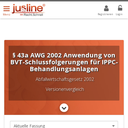
Menü
DROPDOWN: GEWÄHLTER WERT IST ALLE
ALLE
öffnen/schließen
Registrieren
Login
Menü
§ 43a AWG 2002 Anwendung von
BVT-Schlussfolgerungen für IPPC-
Behandlungsanlagen
Abfallwirtschaftsgesetz 2002
Versionenvergleich