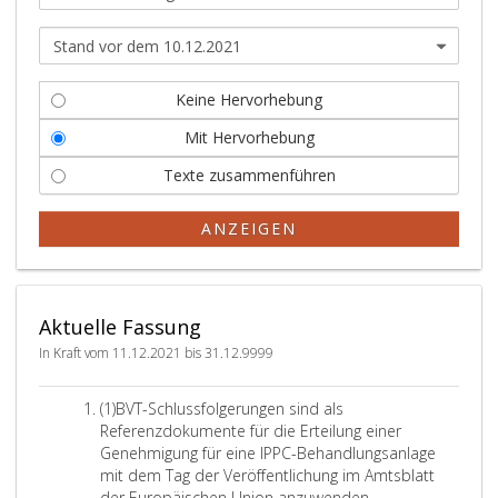
Keine Hervorhebung
Mit Hervorhebung
Texte zusammenführen
ANZEIGEN
Aktuelle Fassung
In Kraft vom 11.12.2021 bis 31.12.9999
A
(1)
BVT-Schlussfolgerungen sind als
b
Referenzdokumente für die Erteilung einer
s
Genehmigung für eine IPPC-Behandlungsanlage
a
mit dem Tag der Veröffentlichung im Amtsblatt
t
der Europäischen Union anzuwenden.