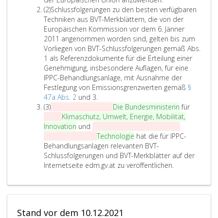
z
A
(2)
Schlussfolgerungen zu den besten verfügbaren
e
b
Techniken aus BVT-Merkblättern, die von der
i
s
Europäischen Kommission vor dem 6. Jänner
n
a
2011 angenommen worden sind, gelten bis zum
s
t
Vorliegen von BVT-Schlussfolgerungen gemäß Abs.
z
1 als Referenzdokumente für die Erteilung einer
2
Genehmigung, insbesondere Auflagen, für eine
IPPC-Behandlungsanlage, mit Ausnahme der
Festlegung von Emissionsgrenzwerten gemäß
§
S
47a Abs. 2
und 3.
A
c
(3)
Der Bundesminister
Die Bundesministerin
für
b
h
Land-
Klimaschutz, Umwelt, Energie, Mobilität,
s
l
Innovation
und
Forstwirtschaft, Umwelt und
a
u
Wasserwirtschaft
Technologie
hat die für IPPC-
t
s
Behandlungsanlagen relevanten BVT-
z
s
Schlussfolgerungen und BVT-Merkblätter auf der
3
f
Internetseite edm.gv.at zu veröffentlichen.
o
l
g
e
Stand vor dem 10.12.2021
r