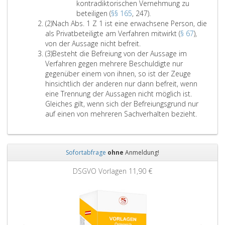
e
f
o
n
kontradiktorischen Vernehmung zu
i
e
g
n
i
e
n
B
,
beteiligen (
§§ 165
, 247).
g
e
r
(
A
n
r
e
e
d
(2)
Nach Abs. 1 Z 1 ist eine erwachsene Person, die
e
r
a
P
b
s
2
n
s
i
als Privatbeteiligte am Verfahren mitwirkt (
§ 67
),
n
w
p
a
s
,
N
o
e
von der Aussage nicht befreit.
(
a
h
r
a
A
d
a
n
i
(3)
Besteht die Befreiung von der Aussage im
P
c
6
a
t
b
i
c
d
m
Verfahren gegen mehrere Beschuldigte nur
a
h
6
g
z
s
e
h
e
V
gegenüber einem von ihnen, so ist der Zeuge
r
s
a
r
2
a
i
A
r
e
hinsichtlich der anderen nur dann befreit, wenn
a
e
,
a
t
m
b
s
r
eine Trennung der Aussagen nicht möglich ist.
g
n
)
p
z
V
s
s
f
Gleiches gilt, wenn sich der Befreiungsgrund nur
r
e
,
h
3
e
a
c
a
auf einen von mehreren Sachverhalten bezieht.
a
P
w
7
r
t
h
h
p
e
e
2
f
z
u
r
h
r
n
,
a
e
t
e
7
s
n
S
Sofortabfrage
ohne
Anmeldung!
h
i
z
n
2
o
d
t
r
n
b
g
Zurück
Weit
,
n
i
G
DSGVO Vorlagen
11,90 €
e
s
e
e
S
,
e
B
n
,
d
g
t
d
P
)
g
Z
ü
e
G
i
a
a
e
i
r
n
B
e
r
u
g
f
f
e
)
a
t
s
e
f
t
i