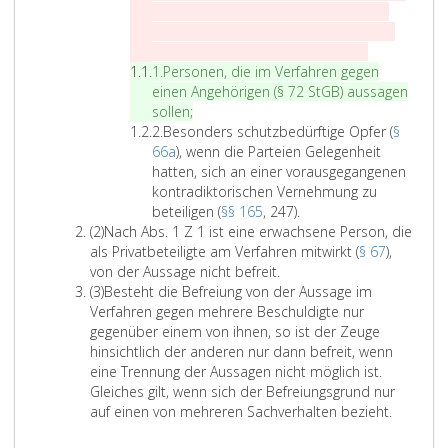
i
e
Aussageverweigerung aufrecht bleibt,
n
i
auch wenn die Ehe oder eingetragene
s
n
P
Partnerschaft nicht mehr besteht;
s
Z
e
1.
Personen, die im Verfahren gegen
i
r
einen Angehörigen (
§ 72 StGB
) aussagen
f
P
s
sollen;
f
Z
e
o
2.
Besonders schutzbedürftige Opfer (
§
e
i
r
n
66a
), wenn die Parteien Gelegenheit
r
f
s
e
hatten, sich an einer vorausgegangenen
e
f
o
n
kontradiktorischen Vernehmung zu
i
e
n
B
,
beteiligen (
§§ 165
, 247).
A
n
r
e
e
d
(2)
Nach Abs. 1 Z 1 ist eine erwachsene Person, die
b
s
2
n
s
i
als Privatbeteiligte am Verfahren mitwirkt (
§ 67
),
s
,
N
o
e
von der Aussage nicht befreit.
a
A
d
a
n
i
(3)
Besteht die Befreiung von der Aussage im
t
b
i
c
d
m
Verfahren gegen mehrere Beschuldigte nur
z
s
e
h
e
V
gegenüber einem von ihnen, so ist der Zeuge
2
a
i
A
r
e
hinsichtlich der anderen nur dann befreit, wenn
t
m
b
s
r
eine Trennung der Aussagen nicht möglich ist.
z
V
s
s
f
Gleiches gilt, wenn sich der Befreiungsgrund nur
3
e
a
c
a
auf einen von mehreren Sachverhalten bezieht.
r
t
h
h