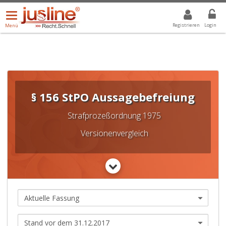
Menü
DROPDOWN: GEWÄHLTER WERT IST ALLE
ALLE
öffnen/schließen
Registrieren
Login
Menü
§ 156 StPO Aussagebefreiung
Strafprozeßordnung 1975
Versionenvergleich