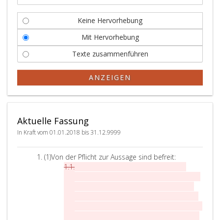
Keine Hervorhebung
Mit Hervorhebung
Texte zusammenführen
ANZEIGEN
Aktuelle Fassung
In Kraft vom 01.01.2018 bis 31.12.9999
A
(1)
Von der Pflicht zur Aussage sind befreit:
b
Z
1.
Personen, die im Verfahren gegen
s
i
einen Angehörigen (
§ 72 StGB
) aussagen
a
f
sollen, wobei die durch eine Ehe oder
t
f
eingetragene Partnerschaft begründete
z
e
Eigenschaft einer Person als Angehöriger
e
r
für die Beurteilung der Berechtigung zur