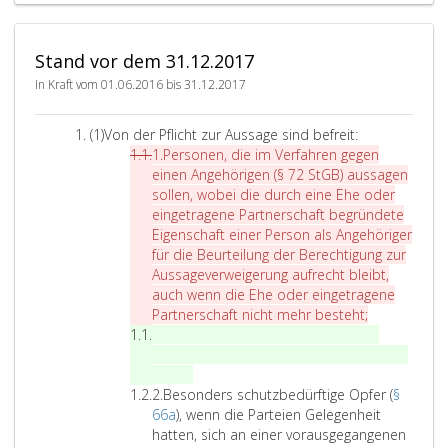
f
z
u
r
a
e
t
e
h
i
z
n
Stand vor dem 31.12.2017
r
n
b
g
e
s
e
e
In Kraft vom 01.06.2016 bis 31.12.2017
n
,
d
g
g
Z
ü
e
A
(1)
Von der Pflicht zur Aussage sind befreit:
e
i
r
n
b
Z
1.
Personen, die im Verfahren gegen
g
f
f
e
s
i
einen Angehörigen (
§ 72 StGB
) aussagen
e
f
t
i
a
f
sollen, wobei die durch eine Ehe oder
n
e
i
n
t
f
eingetragene Partnerschaft begründete
e
r
g
e
z
e
Eigenschaft einer Person als Angehöriger
i
e
e
n
e
r
für die Beurteilung der Berechtigung zur
n
i
O
A
i
e
Aussageverweigerung aufrecht bleibt,
e
n
p
n
n
i
auch wenn die Ehe oder eingetragene
n
s
f
g
s
n
P
Partnerschaft nicht mehr besteht;
A
,
e
e
s
Z
e
1.
Personen, die im Verfahren gegen
n
i
r
h
i
r
einen Angehörigen (
§ 72 StGB
) aussagen
g
s
(
ö
f
P
s
sollen;
e
t
P
r
f
Z
e
o
2.
Besonders schutzbedürftige Opfer (
§
h
e
a
i
e
i
r
n
66a
), wenn die Parteien Gelegenheit
ö
i
r
g
r
f
s
e
hatten, sich an einer vorausgegangenen
r
n
a
e