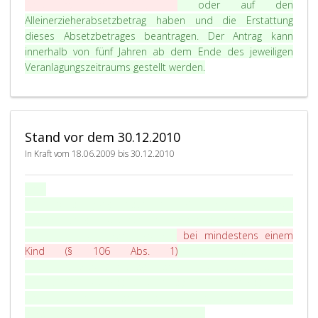
Kind (
§ 106 Abs. 1
)
oder auf den
r
Alleinerzieherabsetzbetrag haben und die Erstattung
a
dieses Absetzbetrages beantragen. Der Antrag kann
p
innerhalb von fünf Jahren ab dem Ende des jeweiligen
h
E
Veranlagungszeitraums gestellt werden.
4
i
0
n
,
e
V
Stand vor dem 30.12.2010
e
In Kraft vom 18.06.2009 bis 30.12.2010
r
a
P
§ 40
.
n
a
Eine Veranlagung nach
§ 39
erfolgt auch bei
l
r
Steuerpflichtigen, die kein Einkommen, aber Anspruch auf
a
a
den Alleinverdienerabsetzbetrag
bei mindestens einem
g
g
Kind (
§ 106 Abs. 1
)
oder auf den
u
r
Alleinerzieherabsetzbetrag haben und die Erstattung
n
a
dieses Absetzbetrages beantragen. Der Antrag kann
g
p
innerhalb von fünf Jahren ab dem Ende des jeweiligen
n
h
E
Veranlagungszeitraums gestellt werden.
4
a