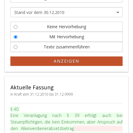
Keine Hervorhebung
Mit Hervorhebung
Texte zusammenführen
ANZEIGEN
Aktuelle Fassung
In Kraft vom 31.12.2010 bis 31.12.9999
P
§ 40
.
a
Eine Veranlagung nach
§ 39
erfolgt auch bei
r
Steuerpflichtigen, die kein Einkommen, aber Anspruch auf
a
den Alleinverdienerabsetzbetrag
bei mindestens einem
g