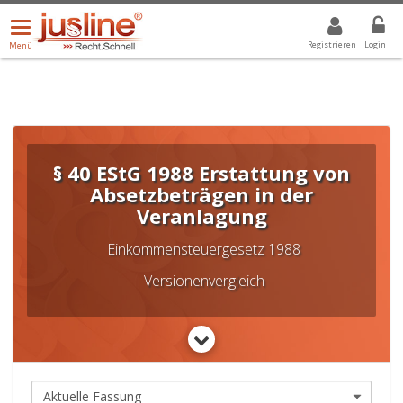
Menü
DROPDOWN: GEWÄHLTER WERT IST ALLE
ALLE
öffnen/schließen
Registrieren
Login
Menü
§ 40 EStG 1988 Erstattung von
Absetzbeträgen in der
Veranlagung
Einkommensteuergesetz 1988
Versionenvergleich