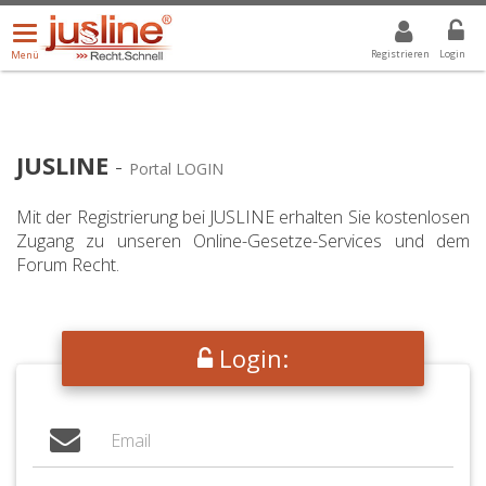
Menü
DROPDOWN: GEWÄHLTER WERT IST ALLE
ALLE
öffnen/schließen
Registrieren
Login
Menü
JUSLINE
-
Portal LOGIN
Mit der Registrierung bei JUSLINE erhalten Sie kostenlosen
Zugang zu unseren Online-Gesetze-Services und dem
Forum Recht.
Login: