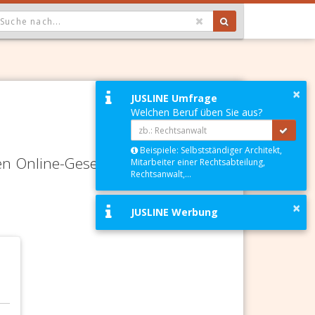
OPDOWN: GEWÄHLTER WERT IST ALLE
×
JUSLINE Umfrage
Welchen Beruf üben Sie aus?
Beispiele: Selbstständiger Architekt,
en Online-Gesetze-Services und
Mitarbeiter einer Rechtsabteilung,
Rechtsanwalt,...
×
JUSLINE Werbung