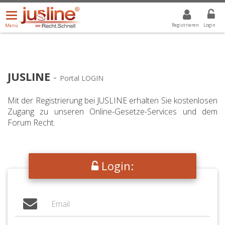
Menü
DROPDOWN: GEWÄHLTER WERT IST ALLE
ALLE
öffnen/schließen
Registrieren
Login
Menü
JUSLINE
-
Portal LOGIN
Mit der Registrierung bei JUSLINE erhalten Sie kostenlosen
Zugang zu unseren Online-Gesetze-Services und dem
Forum Recht.
Login: