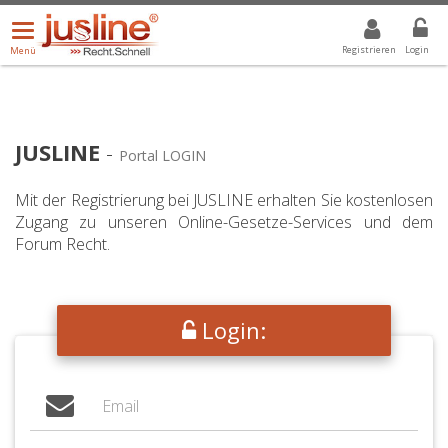
Menü
DROPDOWN: GEWÄHLTER WERT IST ALLE
ALLE
öffnen/schließen
Registrieren
Login
Menü
JUSLINE
-
Portal LOGIN
Mit der Registrierung bei JUSLINE erhalten Sie kostenlosen
Zugang zu unseren Online-Gesetze-Services und dem
Forum Recht.
Login: