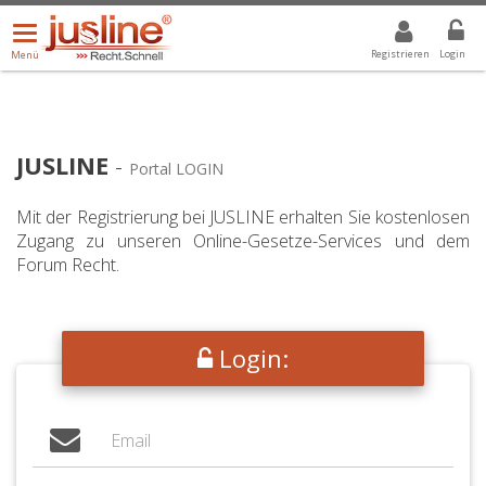
Menü
DROPDOWN: GEWÄHLTER WERT IST ALLE
ALLE
öffnen/schließen
Registrieren
Login
Menü
JUSLINE
-
Portal LOGIN
Mit der Registrierung bei JUSLINE erhalten Sie kostenlosen
Zugang zu unseren Online-Gesetze-Services und dem
Forum Recht.
Login: